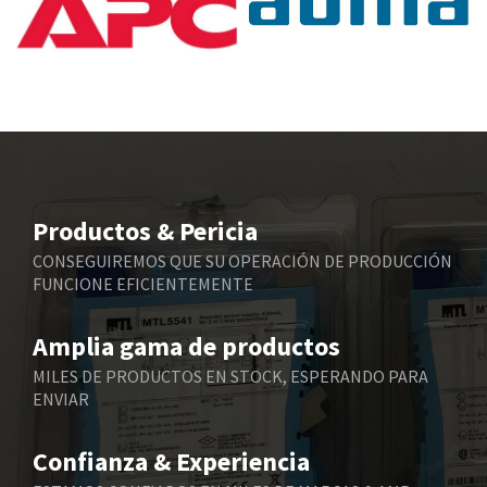
Baumuller
3,180
Bbc
4,721
Bd Sensors
3,318
Beckhoff
3,484
Beijer Electronics
4,906
Belimo
3,256
Productos & Pericia
Belling Lee
4,384
CONSEGUIREMOS QUE SU OPERACIÓN DE PRODUCCIÓN
FUNCIONE EFICIENTEMENTE
Bently Nevada
4,603
Benzlers
4,520
Amplia gama de productos
Berger Lahr
4,165
MILES DE PRODUCTOS EN STOCK, ESPERANDO PARA
ENVIAR
Bernstein
3,519
Bihl+Wiedemann
4,255
Confianza & Experiencia
Boneham & Turner
3,981