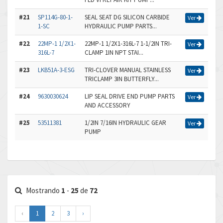
#21
SP114G-80-1-
SEAL SEAT DG SILICON CARBIDE
Ver
1-SC
HYDRAULIC PUMP PARTS...
#22
22MP-1 1/2X1-
22MP-1 1/2X1-316L-7 1-1/2IN TRI-
Ver
316L-7
CLAMP 1IN NPT STAI...
#23
LKB51A-3-ESG
TRI-CLOVER MANUAL STAINLESS
Ver
TRICLAMP 3IN BUTTERFLY...
#24
9630030624
LIP SEAL DRIVE END PUMP PARTS
Ver
AND ACCESSORY
#25
53511381
1/2IN 7/16IN HYDRAULIC GEAR
Ver
PUMP
Mostrando
1
-
25
de
72
‹
1
2
3
›