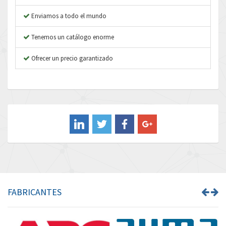
Atos
3,816
Enviamos a todo el mundo
Autonics
4,774
Tenemos un catálogo enorme
Aventics
3,557
B&R
Ofrecer un precio garantizado
4,492
Baco
3,237
Baldor
3,952
Balluff
4,043
Banner
3,976
Barber Colman
3,536
Barksdale
4,996
Bartec
3,036
FABRICANTES
Bauer Gear Motor
4,770
Baumer
4,623