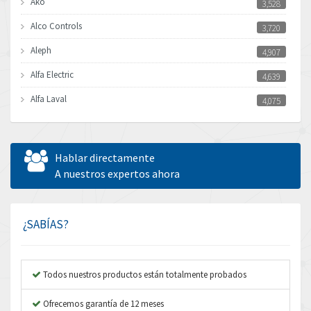
Ako
3,528
Alco Controls
3,720
Aleph
4,907
Alfa Electric
4,639
Alfa Laval
4,075
Allen Bradley
3,050
Allen West
3,204
Hablar directamente
Amperite
A nuestros expertos ahora
4,186
Amphenol
4,348
Amplicon Liveline
3,463
¿SABÍAS?
Anybus
4,314
Apex Dynamics
3,727
Todos nuestros productos están totalmente probados
Asco Numatics
3,046
Ofrecemos garantía de 12 meses