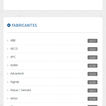
FABRICANTES
ABB
4,927
AECO
3,820
APC
3,850
AUMA
4,238
Advantech
3,035
Aignep
4,356
Airpax / Sensata
4,661
Airtac
3,239