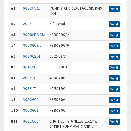
#1
9612137901
PUMP STATIC SEAL FACE SIC DMS
Ver
LKH
#2
492837701
Alfa Laval
Ver
#3
492838402/2JA
492838402/2ja
Ver
#4
492509903/0
492509903/0
Ver
#5
9612402714
9612402714
Ver
#6
9611924061
9611924061
Ver
#7
492837901
492837901
Ver
#8
492571701
492571701
Ver
#9
492509904
492509904
Ver
#10
492509902
492509902
Ver
#11
9612135917
SHAFT SET STAINLESS 11-22KW
Ver
1/4NPT PUMP PARTS AND...