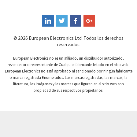
Coote
4,230
Coperion K-Tron
4,237
Coutant Electronics
4,758
Coutant Lambda
4,829
© 2026 European Electronics Ltd. Todos los derechos
reservados.
Craig And Derricott
3,331
Crompton Controls
4,233
European Electronics no es un afiliado, un distribuidor autorizado,
revendedor o representante de Cualquier fabricante listado en el sitio web.
Crompton Instruments
4,996
European Electronics no está aprobado ni sancionado por ningún fabricante
o marca registrada Enumerados. Las marcas registradas, las marcas, la
Crouse Hinds
3,760
literatura, las imágenes y las marcas que figuran en el sitio web son
Crouzet
3,227
propiedad de Sus respectivos propietarios.
Crydom
3,821
Cutler Hammer
3,493
DEMAG
4,564
Daito
4,095