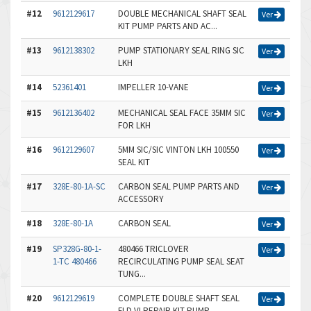
#12
9612129617
DOUBLE MECHANICAL SHAFT SEAL
Ver
KIT PUMP PARTS AND AC...
#13
9612138302
PUMP STATIONARY SEAL RING SIC
Ver
LKH
#14
52361401
IMPELLER 10-VANE
Ver
#15
9612136402
MECHANICAL SEAL FACE 35MM SIC
Ver
FOR LKH
#16
9612129607
5MM SIC/SIC VINTON LKH 100550
Ver
SEAL KIT
#17
328E-80-1A-SC
CARBON SEAL PUMP PARTS AND
Ver
ACCESSORY
#18
328E-80-1A
CARBON SEAL
Ver
#19
SP328G-80-1-
480466 TRICLOVER
Ver
1-TC 480466
RECIRCULATING PUMP SEAL SEAT
TUNG...
#20
9612129619
COMPLETE DOUBLE SHAFT SEAL
Ver
FLD VI REPAIR KIT PUMP...