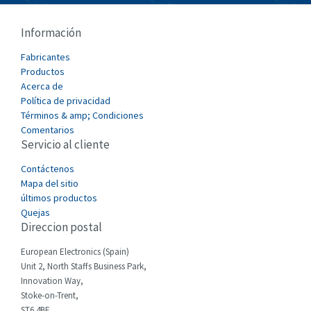
Cablecraft
4,948
Información
Cabur
4,317
Fabricantes
Canalplast
Productos
3,735
Acerca de
Carlo Gavazzi
3,275
Política de privacidad
Términos & amp; Condiciones
Castell
4,376
Comentarios
Servicio al cliente
Cefco
3,477
Cegelec
Contáctenos
3,893
Mapa del sitio
Celduc
4,485
últimos productos
Quejas
Cello-lite
3,070
Direccion postal
Cherry
3,326
European Electronics (Spain)
Chessell
4,526
Unit 2, North Staffs Business Park,
Innovation Way,
Chint
4,966
Stoke-on-Trent,
ST6 4BF,