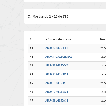
Mostrando
1
-
25
de
796
#
Número de pieza
Des
#1
ARUX222M250CC1
Itel
#2
ARUX-HG332X250BC1
Itel
#3
ARUX332M350CC1
Itel
#4
ARUX222M350BC1
Itel
#5
ARUX152M350BB1
Itel
#6
ARUX102M350AC1
Itel
#7
ARUX681M350AC1
Itel