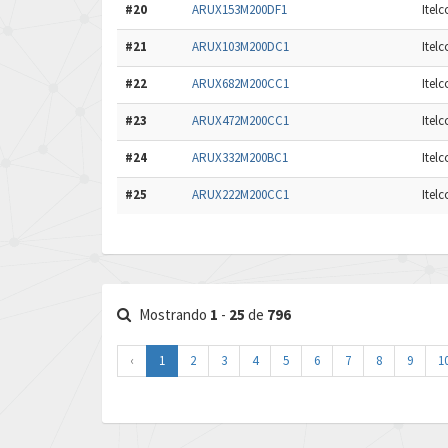
#20
ARUX153M200DF1
Itel
#21
ARUX103M200DC1
Itel
#22
ARUX682M200CC1
Itel
#23
ARUX472M200CC1
Itel
#24
ARUX332M200BC1
Itel
#25
ARUX222M200CC1
Itel
Mostrando
1
-
25
de
796
‹
1
2
3
4
5
6
7
8
9
1