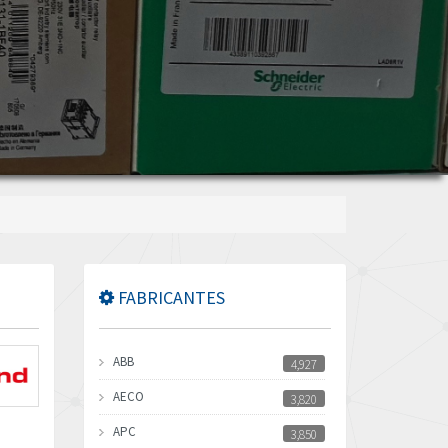
FABRICANTES
ABB
4,927
AECO
3,820
APC
3,850