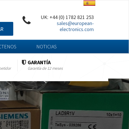
UK: +44 (0) 1782 821 253
sales@european-
AR
electronics.com
CTENOS
NOTICIAS
GARANTÍA
petidor
Garantía de 12 meses