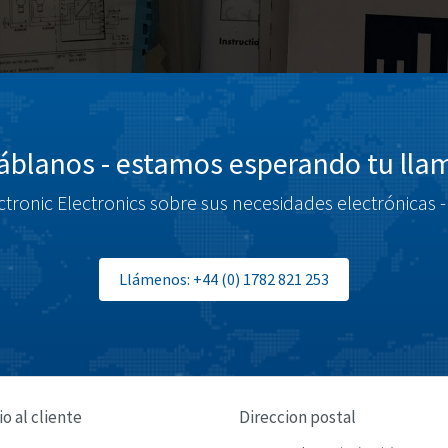
blanos - estamos esperando tu ll
tronic Electronics sobre sus necesidades electrónicas -
Llámenos: +44 (0) 1782 821 253
io al cliente
Direccion postal