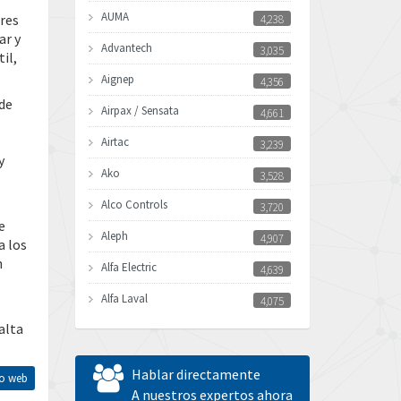
AUMA
ores
4,238
ar y
Advantech
3,035
il,
Aignep
4,356
 de
Airpax / Sensata
4,661
Airtac
3,239
y
Ako
3,528
Alco Controls
3,720
e
Aleph
4,907
a los
n
Alfa Electric
4,639
Alfa Laval
4,075
alta
Allen Bradley
3,050
Allen West
3,204
Hablar directamente
tio web
Amperite
A nuestros expertos ahora
4,186