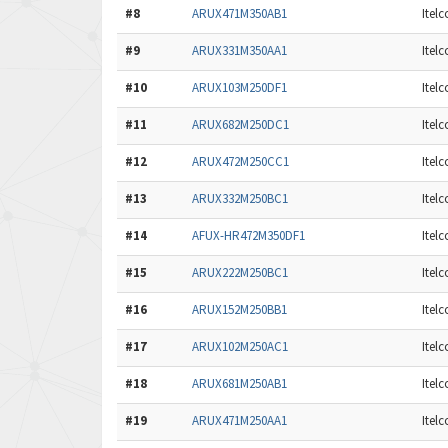
#8
ARUX471M350AB1
Itel
#9
ARUX331M350AA1
Itel
#10
ARUX103M250DF1
Itel
#11
ARUX682M250DC1
Itel
#12
ARUX472M250CC1
Itel
#13
ARUX332M250BC1
Itel
#14
AFUX-HR472M350DF1
Itel
#15
ARUX222M250BC1
Itel
#16
ARUX152M250BB1
Itel
#17
ARUX102M250AC1
Itel
#18
ARUX681M250AB1
Itel
#19
ARUX471M250AA1
Itel