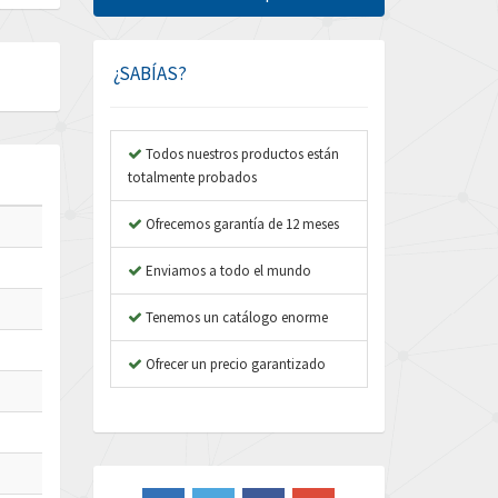
Amphenol
4,348
Amplicon Liveline
3,463
¿SABÍAS?
Anybus
4,314
Apex Dynamics
3,727
Todos nuestros productos están
totalmente probados
Asco Numatics
3,046
Atos
Ofrecemos garantía de 12 meses
3,816
Autonics
4,774
Enviamos a todo el mundo
Aventics
3,557
Tenemos un catálogo enorme
B&R
4,492
Ofrecer un precio garantizado
Baco
3,237
Baldor
3,952
Balluff
4,043
Banner