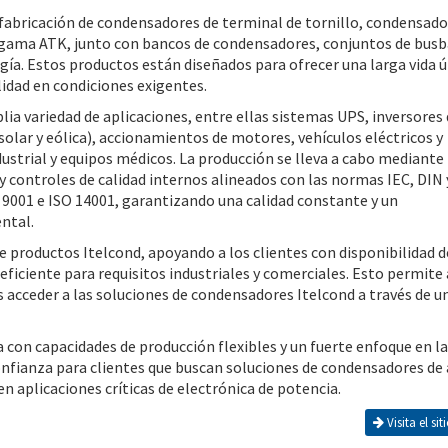
la fabricación de condensadores de terminal de tornillo, condensad
la gama ATK, junto con bancos de condensadores, conjuntos de busb
. Estos productos están diseñados para ofrecer una larga vida út
lidad en condiciones exigentes.
lia variedad de aplicaciones, entre ellas sistemas UPS, inversores
solar y eólica), accionamientos de motores, vehículos eléctricos y
dustrial y equipos médicos. La producción se lleva a cabo mediante
controles de calidad internos alineados con las normas IEC, DIN 
O 9001 e ISO 14001, garantizando una calidad constante y un
ntal.
 productos Itelcond, apoyando a los clientes con disponibilidad d
ficiente para requisitos industriales y comerciales. Esto permite 
 acceder a las soluciones de condensadores Itelcond a través de u
a con capacidades de producción flexibles y un fuerte enfoque en la
confianza para clientes que buscan soluciones de condensadores de 
n aplicaciones críticas de electrónica de potencia.
Visita el si