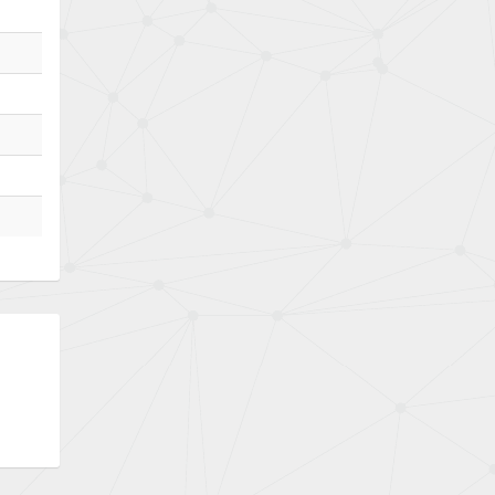
Bently Nevada
4,603
Benzlers
4,520
Berger Lahr
4,165
Bernstein
3,519
Bihl+Wiedemann
4,255
Boneham & Turner
3,981
Bonfiglioli
3,573
Bosch Rexroth
4,305
Bottero
4,539
Brady
4,615
British Encoder
3,964
Brodersen
3,393
Brook Crompton
4,326