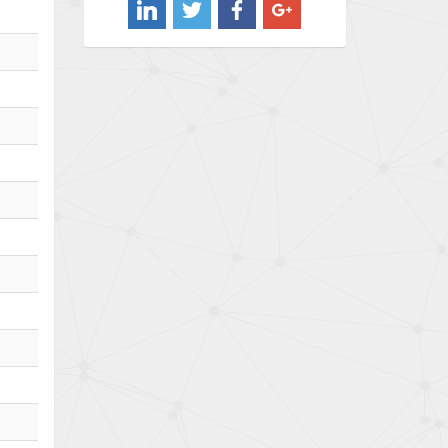
3,976
Barber Colman
3,536
Barksdale
4,996
Bartec
3,036
Bauer Gear Motor
4,770
Baumer
4,623
Baumuller
3,180
Bbc
4,721
Bd Sensors
3,318
Beckhoff
3,484
Beijer Electronics
4,906
Belimo
3,256
Belling Lee
4,384