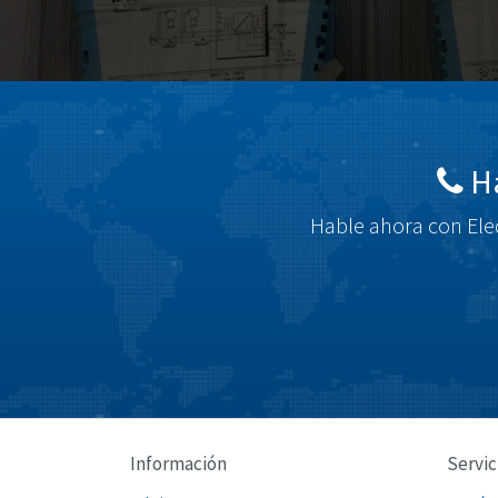
Há
Hable ahora con Elec
Información
Servic