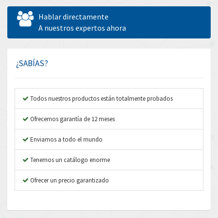
Allen West
3,482
Hablar directamente
Amperite
A nuestros expertos ahora
3,673
Amphenol
3,385
Amplicon Liveline
3,754
¿SABÍAS?
Anybus
4,779
Apex Dynamics
4,876
Todos nuestros productos están totalmente probados
Asco Numatics
4,322
Ofrecemos garantía de 12 meses
Atos
4,464
Enviamos a todo el mundo
Autonics
3,988
Tenemos un catálogo enorme
Aventics
3,940
B&R
Ofrecer un precio garantizado
4,962
Baco
3,864
Baldor
3,170