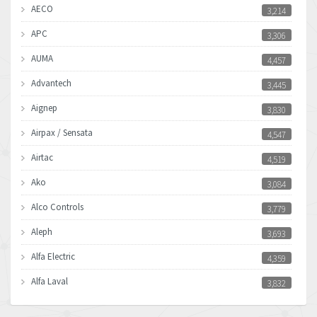
AECO
3,214
APC
3,306
AUMA
4,457
Advantech
3,445
Aignep
3,830
Airpax / Sensata
4,547
Airtac
4,519
Ako
3,084
Alco Controls
3,779
Aleph
3,693
Alfa Electric
4,359
Alfa Laval
3,832
Allen Bradley
4,659