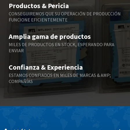
4,075
Productos & Pericia
Belling Lee
4,175
CONSEGUIREMOS QUE SU OPERACIÓN DE PRODUCCIÓN
FUNCIONE EFICIENTEMENTE
Bently Nevada
4,908
Benzlers
4,738
Amplia gama de productos
Berger Lahr
3,430
MILES DE PRODUCTOS EN STOCK, ESPERANDO PARA
ENVIAR
Bernstein
3,732
Bihl+Wiedemann
4,348
Confianza & Experiencia
Boneham & Turner
4,872
ESTAMOS CONFIADOS EN MILES DE MARCAS & AMP;
COMPAÑÍAS
Bonfiglioli
3,162
Bosch Rexroth
4,054
Bottero
4,703
Brady
3,128
British Encoder
4,134