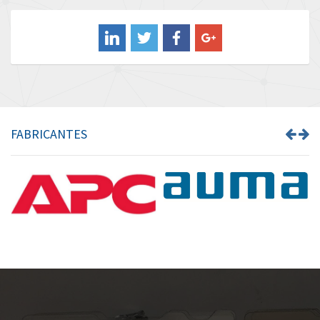
Balluff
3,068
Banner
4,302
Barber Colman
3,382
Barksdale
3,468
Bartec
3,073
FABRICANTES
Bauer Gear Motor
3,151
Baumer
4,963
Baumuller
4,637
Bbc
3,790
Bd Sensors
3,284
Beckhoff
4,544
Beijer Electronics
4,162
Belimo