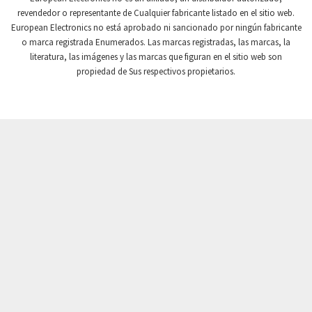
revendedor o representante de Cualquier fabricante listado en el sitio web.
Crompton Instruments
3,328
European Electronics no está aprobado ni sancionado por ningún fabricante
o marca registrada Enumerados. Las marcas registradas, las marcas, la
Crouse Hinds
4,478
literatura, las imágenes y las marcas que figuran en el sitio web son
Crouzet
3,117
propiedad de Sus respectivos propietarios.
Crydom
4,913
Cutler Hammer
3,797
DEMAG
4,659
Daito
3,543
Danaher Controls
3,346
Danaher Motion
3,944
Danfoss
3,018
Datasensing
3,060
Delta
3,300
Denison