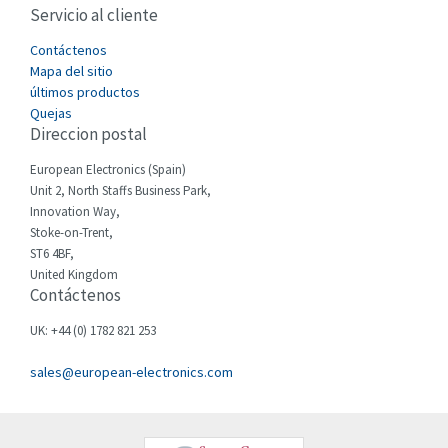
Servicio al cliente
Cefco
3,640
Cegelec
Contáctenos
3,552
Mapa del sitio
Celduc
3,328
últimos productos
Quejas
Cello-lite
3,340
Direccion postal
Cherry
3,576
European Electronics (Spain)
Chessell
4,804
Unit 2, North Staffs Business Park,
Innovation Way,
Chint
4,130
Stoke-on-Trent,
ST6 4BF,
Chloride
3,340
United Kingdom
Contáctenos
Cincinnati Milacron
3,246
Citel
4,472
UK: +44 (0) 1782 821 253
Clem
3,857
sales@european-electronics.com
Cognex
4,955
Comau
4,646