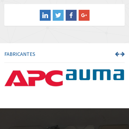
Balluff
3,885
Banner
3,583
Barber Colman
3,310
Barksdale
4,377
Bartec
3,231
FABRICANTES
Bauer Gear Motor
4,953
Baumer
4,933
Baumuller
4,744
Bbc
3,964
Bd Sensors
3,287
Beckhoff
4,769
Beijer Electronics
4,425
Belimo