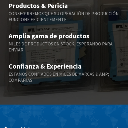
4,510
Productos & Pericia
Belling Lee
4,991
CONSEGUIREMOS QUE SU OPERACIÓN DE PRODUCCIÓN
FUNCIONE EFICIENTEMENTE
Bently Nevada
3,906
Benzlers
3,587
Amplia gama de productos
Berger Lahr
4,413
MILES DE PRODUCTOS EN STOCK, ESPERANDO PARA
ENVIAR
Bernstein
3,504
Bihl+Wiedemann
4,066
Confianza & Experiencia
Boneham & Turner
3,653
ESTAMOS CONFIADOS EN MILES DE MARCAS & AMP;
COMPAÑÍAS
Bonfiglioli
3,661
Bosch Rexroth
4,941
Bottero
4,421
Brady
3,771
British Encoder
3,664