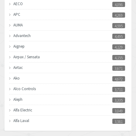
AECO
4,098
APC
4,269
AUMA
4,595
Advantech
4,495
Aignep
4,129
Airpax / Sensata
4,155
Airtac
3,671
Ako
4,672
Alco Controls
3,711
Aleph
3,335
Alfa Electric
3,049
Alfa Laval
3,581
Allen Bradley
3,567