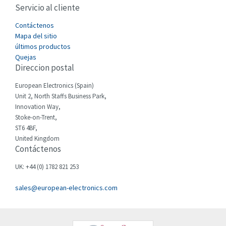
Servicio al cliente
Cefco
3,768
Cegelec
Contáctenos
4,941
Mapa del sitio
Celduc
4,253
últimos productos
Quejas
Cello-lite
4,331
Direccion postal
Cherry
3,480
European Electronics (Spain)
Chessell
3,193
Unit 2, North Staffs Business Park,
Innovation Way,
Chint
3,286
Stoke-on-Trent,
ST6 4BF,
Chloride
3,786
United Kingdom
Contáctenos
Cincinnati Milacron
4,925
Citel
3,302
UK: +44 (0) 1782 821 253
Clem
4,488
sales@european-electronics.com
Cognex
3,049
Comau
3,710