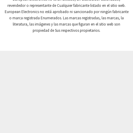
revendedor o representante de Cualquier fabricante listado en el sitio web.
Crompton Instruments
4,359
European Electronics no está aprobado ni sancionado por ningún fabricante
o marca registrada Enumerados. Las marcas registradas, las marcas, la
Crouse Hinds
3,834
literatura, las imágenes y las marcas que figuran en el sitio web son
Crouzet
4,706
propiedad de Sus respectivos propietarios.
Crydom
4,542
Cutler Hammer
3,694
DEMAG
3,207
Daito
4,754
Danaher Controls
4,998
Danaher Motion
3,309
Danfoss
4,390
Datasensing
3,559
Delta
3,834
Denison