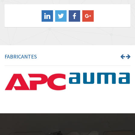
Balluff
4,043
Banner
3,976
Barber Colman
3,536
Barksdale
4,996
Bartec
3,036
FABRICANTES
Bauer Gear Motor
4,770
Baumer
4,623
Baumuller
3,180
Bbc
4,721
Bd Sensors
3,318
Beckhoff
3,484
Beijer Electronics
4,906
Belimo