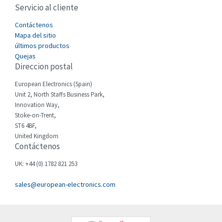
Servicio al cliente
Cefco
3,477
Cegelec
Contáctenos
3,893
Mapa del sitio
Celduc
4,485
últimos productos
Quejas
Cello-lite
3,070
Direccion postal
Cherry
3,326
European Electronics (Spain)
Chessell
4,526
Unit 2, North Staffs Business Park,
Innovation Way,
Chint
4,966
Stoke-on-Trent,
ST6 4BF,
Chloride
3,504
United Kingdom
Contáctenos
Cincinnati Milacron
4,015
Citel
3,367
UK: +44 (0) 1782 821 253
Clem
3,478
sales@european-electronics.com
Cognex
3,625
Comau
4,674