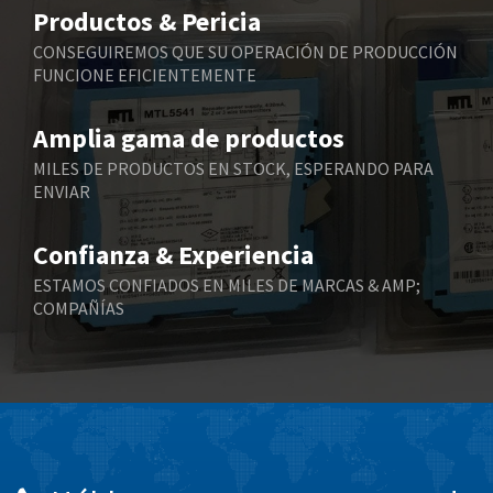
3,256
Productos & Pericia
Belling Lee
4,384
CONSEGUIREMOS QUE SU OPERACIÓN DE PRODUCCIÓN
FUNCIONE EFICIENTEMENTE
Bently Nevada
4,603
Benzlers
4,520
Amplia gama de productos
Berger Lahr
4,165
MILES DE PRODUCTOS EN STOCK, ESPERANDO PARA
ENVIAR
Bernstein
3,519
Bihl+Wiedemann
4,255
Confianza & Experiencia
Boneham & Turner
3,981
ESTAMOS CONFIADOS EN MILES DE MARCAS & AMP;
COMPAÑÍAS
Bonfiglioli
3,573
Bosch Rexroth
4,305
Bottero
4,539
Brady
4,615
British Encoder
3,964