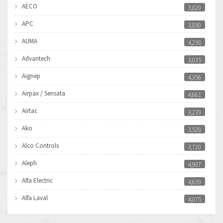
AECO
3,820
APC
3,850
AUMA
4,238
Advantech
3,035
Aignep
4,356
Airpax / Sensata
4,661
Airtac
3,239
Ako
3,528
Alco Controls
3,720
Aleph
4,907
Alfa Electric
4,639
Alfa Laval
4,075
Allen Bradley
3,050