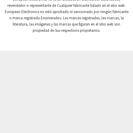
revendedor o representante de Cualquier fabricante listado en el sitio web.
Crompton Instruments
4,996
European Electronics no está aprobado ni sancionado por ningún fabricante
o marca registrada Enumerados. Las marcas registradas, las marcas, la
Crouse Hinds
3,760
literatura, las imágenes y las marcas que figuran en el sitio web son
Crouzet
3,227
propiedad de Sus respectivos propietarios.
Crydom
3,821
Cutler Hammer
3,493
DEMAG
4,564
Daito
4,095
Danaher Controls
3,587
Danaher Motion
4,277
Danfoss
3,778
Datasensing
3,809
Delta
4,741
Denison