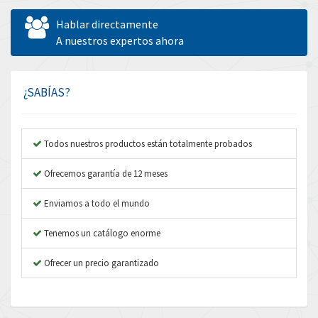
Allen West
3,204
Hablar directamente
Amperite
A nuestros expertos ahora
4,186
Amphenol
4,348
Amplicon Liveline
3,463
¿SABÍAS?
Anybus
4,314
Apex Dynamics
3,727
Todos nuestros productos están totalmente probados
Asco Numatics
3,046
Ofrecemos garantía de 12 meses
Atos
3,816
Enviamos a todo el mundo
Autonics
4,774
Tenemos un catálogo enorme
Aventics
3,557
B&R
Ofrecer un precio garantizado
4,492
Baco
3,237
Baldor
3,952