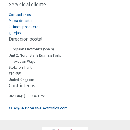
Servicio al cliente
Cefco
3,477
Cegelec
Contáctenos
3,893
Mapa del sitio
Celduc
4,485
últimos productos
Quejas
Cello-lite
3,070
Direccion postal
Cherry
3,326
European Electronics (Spain)
Chessell
4,526
Unit 2, North Staffs Business Park,
Innovation Way,
Chint
4,966
Stoke-on-Trent,
ST6 4BF,
Chloride
3,504
United Kingdom
Contáctenos
Cincinnati Milacron
4,015
Citel
3,367
UK: +44 (0) 1782 821 253
Clem
3,478
sales@european-electronics.com
Cognex
3,625
Comau
4,674