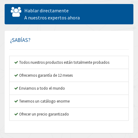
Allen West
3,204
Hablar directamente
Amperite
A nuestros expertos ahora
4,186
Amphenol
4,348
Amplicon Liveline
3,463
¿SABÍAS?
Anybus
4,314
Apex Dynamics
3,727
Todos nuestros productos están totalmente probados
Asco Numatics
3,046
Ofrecemos garantía de 12 meses
Atos
3,816
Enviamos a todo el mundo
Autonics
4,774
Tenemos un catálogo enorme
Aventics
3,557
B&R
Ofrecer un precio garantizado
4,492
Baco
3,237
Baldor
3,952