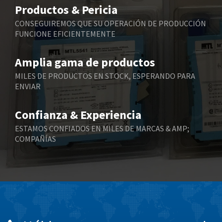
3,256
Productos & Pericia
Belling Lee
4,384
CONSEGUIREMOS QUE SU OPERACIÓN DE PRODUCCIÓN
FUNCIONE EFICIENTEMENTE
Bently Nevada
4,603
Benzlers
4,520
Amplia gama de productos
Berger Lahr
4,165
MILES DE PRODUCTOS EN STOCK, ESPERANDO PARA
ENVIAR
Bernstein
3,519
Bihl+Wiedemann
4,255
Confianza & Experiencia
Boneham & Turner
3,981
ESTAMOS CONFIADOS EN MILES DE MARCAS & AMP;
COMPAÑÍAS
Bonfiglioli
3,573
Bosch Rexroth
4,305
Bottero
4,539
Brady
4,615
British Encoder
3,964