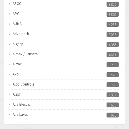
AECO
3,820
APC
3,850
AUMA
4,238
Advantech
3,035
Aignep
4,356
Airpax / Sensata
4,661
Airtac
3,239
Ako
3,528
Alco Controls
3,720
Aleph
4,907
Alfa Electric
4,639
Alfa Laval
4,075
Allen Bradley
3,050