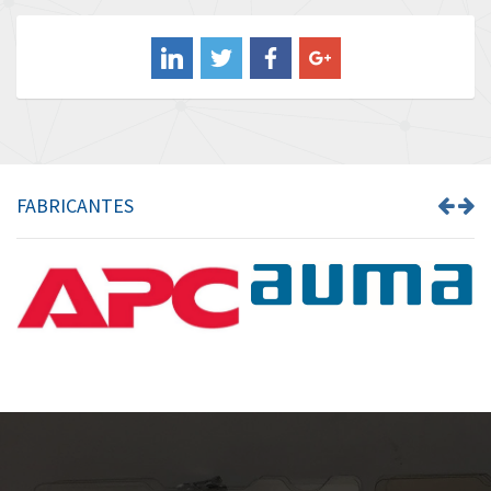
Balluff
4,043
Banner
3,976
Barber Colman
3,536
Barksdale
4,996
Bartec
3,036
FABRICANTES
Bauer Gear Motor
4,770
Baumer
4,623
Baumuller
3,180
Bbc
4,721
Bd Sensors
3,318
Beckhoff
3,484
Beijer Electronics
4,906
Belimo