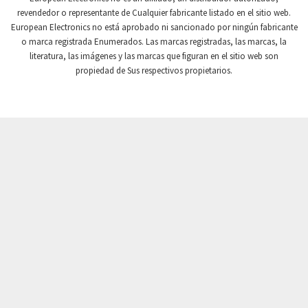
revendedor o representante de Cualquier fabricante listado en el sitio web.
Crompton Instruments
4,996
European Electronics no está aprobado ni sancionado por ningún fabricante
o marca registrada Enumerados. Las marcas registradas, las marcas, la
Crouse Hinds
3,760
literatura, las imágenes y las marcas que figuran en el sitio web son
Crouzet
3,227
propiedad de Sus respectivos propietarios.
Crydom
3,821
Cutler Hammer
3,493
DEMAG
4,564
Daito
4,095
Danaher Controls
3,587
Danaher Motion
4,277
Danfoss
3,778
Datasensing
3,809
Delta
4,741
Denison