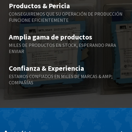
4,075
Productos & Pericia
Belling Lee
4,175
CONSEGUIREMOS QUE SU OPERACIÓN DE PRODUCCIÓN
FUNCIONE EFICIENTEMENTE
Bently Nevada
4,908
Benzlers
4,738
Amplia gama de productos
Berger Lahr
3,430
MILES DE PRODUCTOS EN STOCK, ESPERANDO PARA
ENVIAR
Bernstein
3,732
Bihl+Wiedemann
4,348
Confianza & Experiencia
Boneham & Turner
4,872
ESTAMOS CONFIADOS EN MILES DE MARCAS & AMP;
COMPAÑÍAS
Bonfiglioli
3,162
Bosch Rexroth
4,054
Bottero
4,703
Brady
3,128
British Encoder
4,134