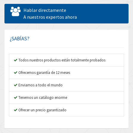
Allen West
3,482
Hablar directamente
Amperite
A nuestros expertos ahora
3,673
Amphenol
3,385
Amplicon Liveline
3,754
¿SABÍAS?
Anybus
4,779
Apex Dynamics
4,876
Todos nuestros productos están totalmente probados
Asco Numatics
4,322
Ofrecemos garantía de 12 meses
Atos
4,464
Enviamos a todo el mundo
Autonics
3,988
Tenemos un catálogo enorme
Aventics
3,940
B&R
Ofrecer un precio garantizado
4,962
Baco
3,864
Baldor
3,170