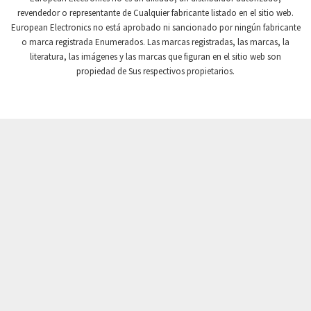
revendedor o representante de Cualquier fabricante listado en el sitio web.
Crompton Instruments
3,328
European Electronics no está aprobado ni sancionado por ningún fabricante
o marca registrada Enumerados. Las marcas registradas, las marcas, la
Crouse Hinds
4,478
literatura, las imágenes y las marcas que figuran en el sitio web son
Crouzet
3,117
propiedad de Sus respectivos propietarios.
Crydom
4,913
Cutler Hammer
3,797
DEMAG
4,659
Daito
3,543
Danaher Controls
3,346
Danaher Motion
3,944
Danfoss
3,018
Datasensing
3,060
Delta
3,300
Denison