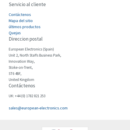
Servicio al cliente
Cefco
3,640
Cegelec
Contáctenos
3,552
Mapa del sitio
Celduc
3,328
últimos productos
Quejas
Cello-lite
3,340
Direccion postal
Cherry
3,576
European Electronics (Spain)
Chessell
4,804
Unit 2, North Staffs Business Park,
Innovation Way,
Chint
4,130
Stoke-on-Trent,
ST6 4BF,
Chloride
3,340
United Kingdom
Contáctenos
Cincinnati Milacron
3,246
Citel
4,472
UK: +44 (0) 1782 821 253
Clem
3,857
sales@european-electronics.com
Cognex
4,955
Comau
4,646