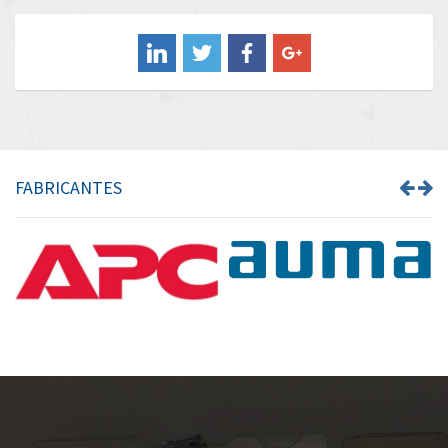
Balluff
3,068
Banner
4,302
Barber Colman
3,382
Barksdale
3,468
Bartec
3,073
FABRICANTES
Bauer Gear Motor
3,151
Baumer
4,963
Baumuller
4,637
Bbc
3,790
Bd Sensors
3,284
Beckhoff
4,544
Beijer Electronics
4,162
Belimo