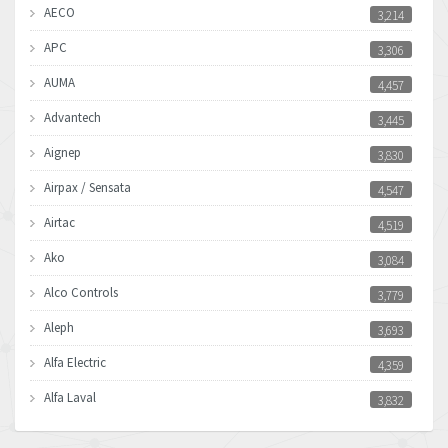
AECO
3,214
APC
3,306
AUMA
4,457
Advantech
3,445
Aignep
3,830
Airpax / Sensata
4,547
Airtac
4,519
Ako
3,084
Alco Controls
3,779
Aleph
3,693
Alfa Electric
4,359
Alfa Laval
3,832
Allen Bradley
4,659