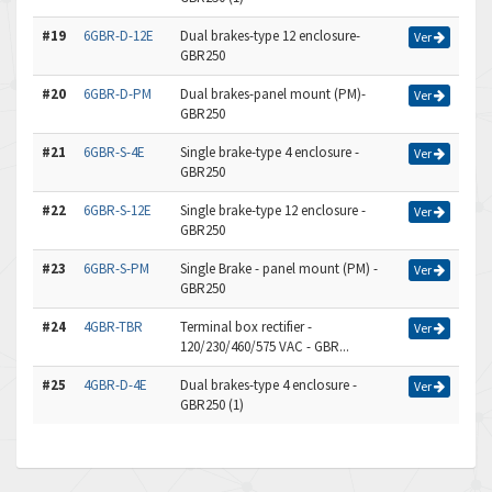
#19
6GBR-D-12E
Dual brakes-type 12 enclosure-
Ver
GBR250
#20
6GBR-D-PM
Dual brakes-panel mount (PM)-
Ver
GBR250
#21
6GBR-S-4E
Single brake-type 4 enclosure -
Ver
GBR250
#22
6GBR-S-12E
Single brake-type 12 enclosure -
Ver
GBR250
#23
6GBR-S-PM
Single Brake - panel mount (PM) -
Ver
GBR250
#24
4GBR-TBR
Terminal box rectifier -
Ver
120/230/460/575 VAC - GBR...
#25
4GBR-D-4E
Dual brakes-type 4 enclosure -
Ver
GBR250 (1)