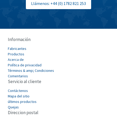
Llámenos: +44 (0) 1782 821 253
Burgess
3,914
Burkert
3,847
Bussmann
3,666
Cablecraft
4,813
Información
Cabur
3,109
Fabricantes
Canalplast
Productos
4,889
Acerca de
Carlo Gavazzi
4,934
Política de privacidad
Términos & amp; Condiciones
Castell
4,633
Comentarios
Servicio al cliente
Cefco
3,768
Cegelec
Contáctenos
4,941
Mapa del sitio
Celduc
4,253
últimos productos
Quejas
Cello-lite
4,331
Direccion postal