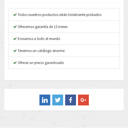
Anybus
3,666
Apex Dynamics
4,876
Todos nuestros productos están totalmente probados
Asco Numatics
3,497
Ofrecemos garantía de 12 meses
Atos
3,787
Enviamos a todo el mundo
Autonics
4,867
Tenemos un catálogo enorme
Aventics
4,925
B&R
Ofrecer un precio garantizado
4,023
Baco
4,581
Baldor
3,973
Balluff
3,885
Banner
3,583
Barber Colman
3,310
Barksdale
4,377