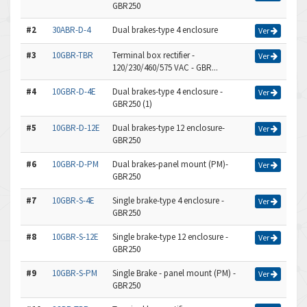
GBR250
#2
30ABR-D-4
Dual brakes-type 4 enclosure
Ver
#3
10GBR-TBR
Terminal box rectifier -
Ver
120/230/460/575 VAC - GBR...
#4
10GBR-D-4E
Dual brakes-type 4 enclosure -
Ver
GBR250 (1)
#5
10GBR-D-12E
Dual brakes-type 12 enclosure-
Ver
GBR250
#6
10GBR-D-PM
Dual brakes-panel mount (PM)-
Ver
GBR250
#7
10GBR-S-4E
Single brake-type 4 enclosure -
Ver
GBR250
#8
10GBR-S-12E
Single brake-type 12 enclosure -
Ver
GBR250
#9
10GBR-S-PM
Single Brake - panel mount (PM) -
Ver
GBR250