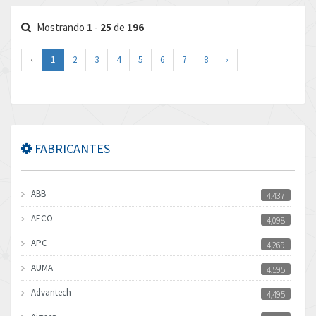
Mostrando
1
-
25
de
196
‹
1
2
3
4
5
6
7
8
›
FABRICANTES
ABB
4,437
AECO
4,098
APC
4,269
AUMA
4,595
Advantech
4,495