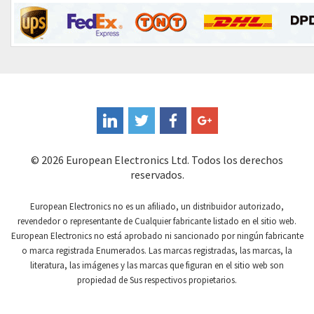
Contrinex
3,184
Control Techniques
3,449
Controlli
3,844
Coote
4,116
Coperion K-Tron
3,115
Coutant Electronics
4,461
Coutant Lambda
4,380
© 2026 European Electronics Ltd. Todos los derechos
reservados.
Craig And Derricott
3,049
Crompton Controls
3,372
European Electronics no es un afiliado, un distribuidor autorizado,
revendedor o representante de Cualquier fabricante listado en el sitio web.
Crompton Instruments
4,359
European Electronics no está aprobado ni sancionado por ningún fabricante
o marca registrada Enumerados. Las marcas registradas, las marcas, la
Crouse Hinds
3,834
literatura, las imágenes y las marcas que figuran en el sitio web son
Crouzet
4,706
propiedad de Sus respectivos propietarios.
Crydom
4,542