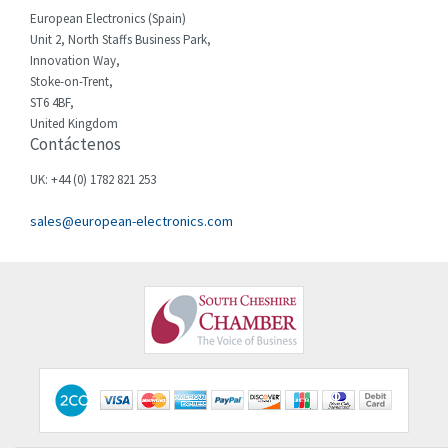
Cherry
3,480
European Electronics (Spain)
Chessell
3,193
Unit 2, North Staffs Business Park,
Innovation Way,
Chint
3,286
Stoke-on-Trent,
ST6 4BF,
Chloride
3,786
United Kingdom
Contáctenos
Cincinnati Milacron
4,925
Citel
3,302
UK: +44 (0) 1782 821 253
Clem
4,488
sales@european-electronics.com
Cognex
3,049
Comau
3,710
Comepi
4,199
Comitronic
3,782
Contactum
3,265
Contraves
3,216