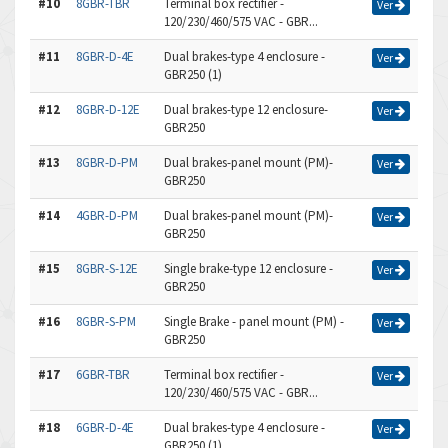
#10
8GBR-TBR
Terminal box rectifier -
Ver
120/230/460/575 VAC - GBR...
#11
8GBR-D-4E
Dual brakes-type 4 enclosure -
Ver
GBR250 (1)
#12
8GBR-D-12E
Dual brakes-type 12 enclosure-
Ver
GBR250
#13
8GBR-D-PM
Dual brakes-panel mount (PM)-
Ver
GBR250
#14
4GBR-D-PM
Dual brakes-panel mount (PM)-
Ver
GBR250
#15
8GBR-S-12E
Single brake-type 12 enclosure -
Ver
GBR250
#16
8GBR-S-PM
Single Brake - panel mount (PM) -
Ver
GBR250
#17
6GBR-TBR
Terminal box rectifier -
Ver
120/230/460/575 VAC - GBR...
#18
6GBR-D-4E
Dual brakes-type 4 enclosure -
Ver
GBR250 (1)