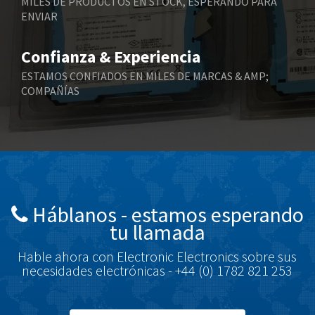
MILES DE PRODUCTOS EN STOCK, ESPERANDO PARA
ENVIAR
Bernstein
3,504
Bihl+Wiedemann
4,066
Confianza & Experiencia
Boneham & Turner
3,653
ESTAMOS CONFIADOS EN MILES DE MARCAS & AMP;
COMPAÑÍAS
Bonfiglioli
3,661
Bosch Rexroth
4,941
Bottero
4,421
Brady
3,771
British Encoder
3,664
Háblanos - estamos esperando
Brodersen
3,064
tu llamada
Brook Crompton
4,933
Hable ahora con Electronic Electronics sobre sus
Brown Boveri
4,932
necesidades electrónicas - +44 (0) 1782 821 253
Broyce Control
3,852
Bti
3,346