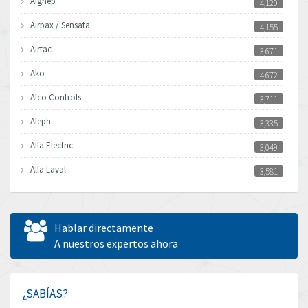
Aignep
4,129
Airpax / Sensata
4,155
Airtac
3,671
Ako
4,672
Alco Controls
3,711
Aleph
3,335
Alfa Electric
3,049
Alfa Laval
3,581
Allen Bradley
3,567
Allen West
3,183
Hablar directamente
Amperite
A nuestros expertos ahora
3,053
Amphenol
3,325
Amplicon Liveline
4,512
¿SABÍAS?