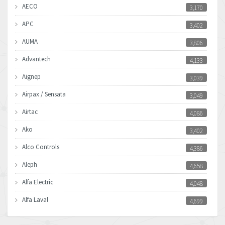
AECO
3,170
APC
3,402
AUMA
3,806
Advantech
4,133
Aignep
3,039
Airpax / Sensata
3,049
Airtac
4,086
Ako
3,402
Alco Controls
4,386
Aleph
4,658
Alfa Electric
4,048
Alfa Laval
4,699
Allen Bradley
4,611