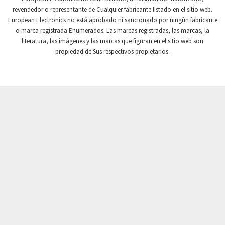
revendedor o representante de Cualquier fabricante listado en el sitio web.
Crompton Instruments
3,457
European Electronics no está aprobado ni sancionado por ningún fabricante
o marca registrada Enumerados. Las marcas registradas, las marcas, la
Crouse Hinds
3,128
literatura, las imágenes y las marcas que figuran en el sitio web son
Crouzet
3,028
propiedad de Sus respectivos propietarios.
Crydom
4,607
Cutler Hammer
4,622
DEMAG
4,299
Daito
3,287
Danaher Controls
4,496
Danaher Motion
3,891
Danfoss
4,905
Datasensing
4,962
Delta
3,670
Denison