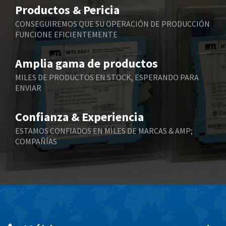
3,226
Productos & Pericia
Belling Lee
4,841
CONSEGUIREMOS QUE SU OPERACIÓN DE PRODUCCIÓN
FUNCIONE EFICIENTEMENTE
Bently Nevada
3,107
Benzlers
3,694
Amplia gama de productos
Berger Lahr
4,472
MILES DE PRODUCTOS EN STOCK, ESPERANDO PARA
ENVIAR
Bernstein
4,962
Bihl+Wiedemann
3,535
Confianza & Experiencia
Boneham & Turner
3,758
ESTAMOS CONFIADOS EN MILES DE MARCAS & AMP;
COMPAÑÍAS
Bonfiglioli
3,511
Bosch Rexroth
4,124
Bottero
4,243
Brady
4,149
British Encoder
4,270