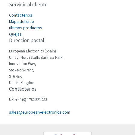
Servicio al cliente
Cefco
4,596
Cegelec
Contáctenos
3,598
Mapa del sitio
Celduc
4,813
últimos productos
Quejas
Cello-lite
3,214
Direccion postal
Cherry
3,517
European Electronics (Spain)
Chessell
4,794
Unit 2, North Staffs Business Park,
Innovation Way,
Chint
3,838
Stoke-on-Trent,
ST6 4BF,
Chloride
3,462
United Kingdom
Contáctenos
Cincinnati Milacron
3,430
Citel
3,383
UK: +44 (0) 1782 821 253
Clem
3,206
sales@european-electronics.com
Cognex
4,117
Comau
3,661