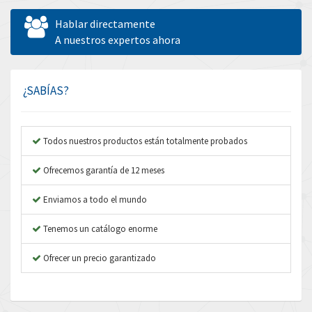
Allen West
4,298
Hablar directamente
Amperite
A nuestros expertos ahora
4,489
Amphenol
4,229
Amplicon Liveline
3,057
¿SABÍAS?
Anybus
4,895
Apex Dynamics
4,804
Todos nuestros productos están totalmente probados
Asco Numatics
3,442
Ofrecemos garantía de 12 meses
Atos
4,466
Enviamos a todo el mundo
Autonics
4,026
Tenemos un catálogo enorme
Aventics
3,137
B&R
Ofrecer un precio garantizado
3,961
Baco
4,252
Baldor
4,736