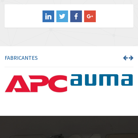
Balluff
3,748
Banner
3,418
Barber Colman
3,075
Barksdale
3,316
Bartec
3,715
FABRICANTES
Bauer Gear Motor
3,195
Baumer
4,022
Baumuller
3,491
Bbc
4,408
Bd Sensors
3,443
Beckhoff
4,945
Beijer Electronics
3,201
Belimo