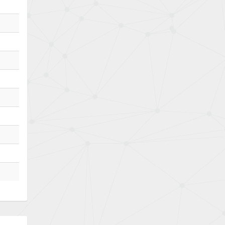
Bently Nevada
4,908
Benzlers
4,738
Berger Lahr
3,430
Bernstein
3,732
Bihl+Wiedemann
4,348
Boneham & Turner
4,872
Bonfiglioli
3,162
Bosch Rexroth
4,054
Bottero
4,703
Brady
3,128
British Encoder
4,134
Brodersen
4,707
Brook Crompton
3,997