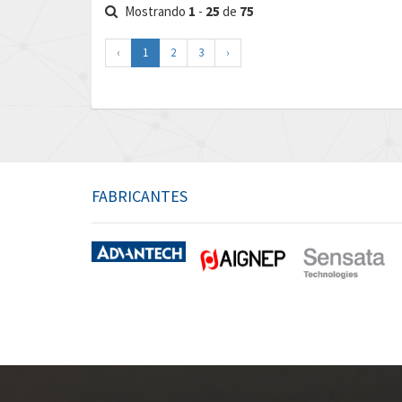
Mostrando
1
-
25
de
75
‹
1
2
3
›
FABRICANTES