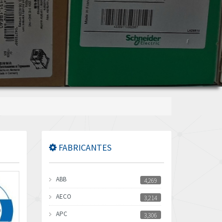
FABRICANTES
ABB
4,269
AECO
3,214
APC
3,306