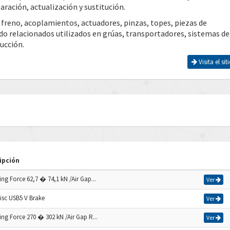
ración, actualización y sustitución.
 freno, acoplamientos, actuadores, pinzas, topes, piezas de
do relacionados utilizados en grúas, transportadores, sistemas de
ucción.
Visita el si
ipción
ng Force 62,7 � 74,1 kN /Air Gap...
Ver
Disc USB5 V Brake
Ver
ng Force 270 � 302 kN /Air Gap R...
Ver