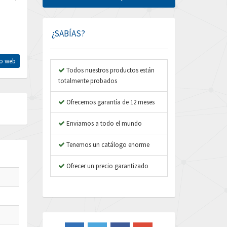
Amphenol
3,385
Amplicon Liveline
3,754
¿SABÍAS?
Anybus
4,779
tio web
Apex Dynamics
4,876
Todos nuestros productos están
totalmente probados
Asco Numatics
4,322
Atos
Ofrecemos garantía de 12 meses
4,464
Autonics
3,988
Enviamos a todo el mundo
Aventics
3,940
Tenemos un catálogo enorme
B&R
4,962
Ofrecer un precio garantizado
Baco
3,864
Baldor
3,170
Balluff
3,068
Banner