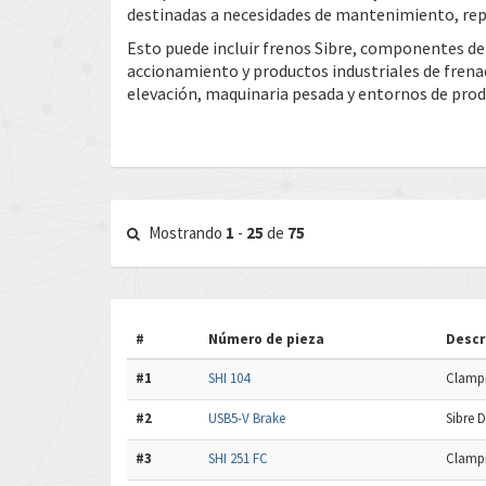
destinadas a necesidades de mantenimiento, repa
Esto puede incluir frenos Sibre, componentes de
accionamiento y productos industriales de frena
elevación, maquinaria pesada y entornos de prod
Mostrando
1
-
25
de
75
#
Número de pieza
Descr
#1
SHI 104
Clampi
#2
USB5-V Brake
Sibre 
#3
SHI 251 FC
Clampi