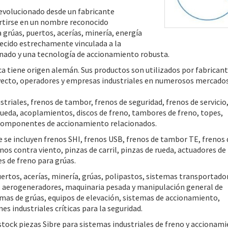
 evolucionado desde un fabricante
ertirse en un nombre reconocido
grúas, puertos, acerías, minería, energía
necido estrechamente vinculada a la
renado y una tecnología de accionamiento robusta.
rca tiene origen alemán. Sus productos son utilizados por fabrican
royecto, operadores y empresas industriales en numerosos mercado
striales, frenos de tambor, frenos de seguridad, frenos de servicio
 rueda, acoplamientos, discos de freno, tambores de freno, topes,
y componentes de accionamiento relacionados.
 se incluyen frenos SHI, frenos USB, frenos de tambor TE, frenos 
nos contra viento, pinzas de carril, pinzas de rueda, actuadores de
s de freno para grúas.
ertos, acerías, minería, grúas, polipastos, sistemas transportado
s, aerogeneradores, maquinaria pesada y manipulación general de
mas de grúas, equipos de elevación, sistemas de accionamiento,
s industriales críticas para la seguridad.
tock piezas Sibre para sistemas industriales de freno y accionami