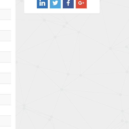
4,302
Barber Colman
3,382
Barksdale
3,468
Bartec
3,073
Bauer Gear Motor
3,151
Baumer
4,963
Baumuller
4,637
Bbc
3,790
Bd Sensors
3,284
Beckhoff
4,544
Beijer Electronics
4,162
Belimo
4,075
Belling Lee
4,175