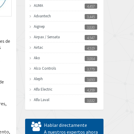
AUMA
4,457
Advantech
3,445
Aignep
3,830
Airpax / Sensata
4,547
tes de
s
Airtac
4,519
Ako
3,084
,
Alco Controls
3,779
Aleph
3,693
de
Alfa Electric
4,359
Alfa Laval
3,832
res,
Allen Bradley
4,659
Allen West
3,482
Hablar directamente
ento,
Amperite
A nuestros expertos ahora
3,673