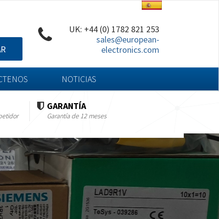
UK: +44 (0) 1782 821 253
sales@european-
AR
electronics.com
CTENOS
NOTICIAS
GARANTÍA
petidor
Garantía de 12 meses