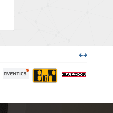
Brown Boveri
3,466
Broyce Control
4,650
Bti
4,943
Burgess
4,109
Burkert
4,396
Bussmann
3,372
Cablecraft
4,603
Cabur
4,299
Canalplast
3,567
Carlo Gavazzi
3,471
Castell
4,168
Cefco
3,640
Cegelec
3,552