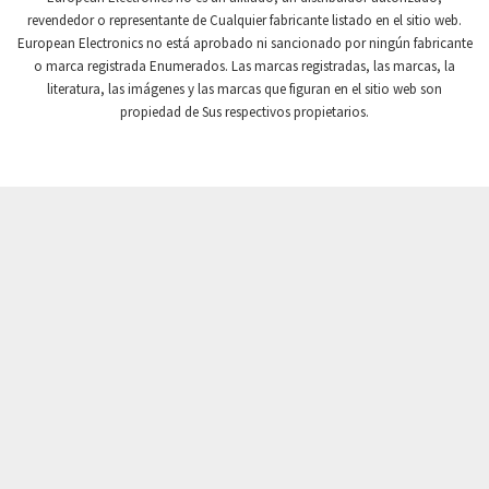
revendedor o representante de Cualquier fabricante listado en el sitio web.
Crompton Instruments
3,328
European Electronics no está aprobado ni sancionado por ningún fabricante
o marca registrada Enumerados. Las marcas registradas, las marcas, la
Crouse Hinds
4,478
literatura, las imágenes y las marcas que figuran en el sitio web son
Crouzet
3,117
propiedad de Sus respectivos propietarios.
Crydom
4,913
Cutler Hammer
3,797
DEMAG
4,659
Daito
3,543
Danaher Controls
3,346
Danaher Motion
3,944
Danfoss
3,018
Datasensing
3,060
Delta
3,300
Denison