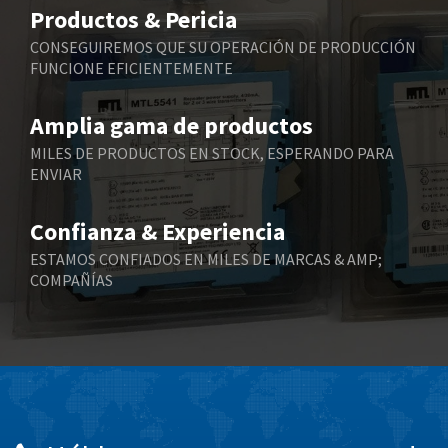
4,075
Productos & Pericia
Belling Lee
4,175
CONSEGUIREMOS QUE SU OPERACIÓN DE PRODUCCIÓN
FUNCIONE EFICIENTEMENTE
Bently Nevada
4,908
Benzlers
4,738
Amplia gama de productos
Berger Lahr
3,430
MILES DE PRODUCTOS EN STOCK, ESPERANDO PARA
ENVIAR
Bernstein
3,732
Bihl+Wiedemann
4,348
Confianza & Experiencia
Boneham & Turner
4,872
ESTAMOS CONFIADOS EN MILES DE MARCAS & AMP;
COMPAÑÍAS
Bonfiglioli
3,162
Bosch Rexroth
4,054
Bottero
4,703
Brady
3,128
British Encoder
4,134