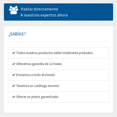
Allen West
3,482
Hablar directamente
Amperite
A nuestros expertos ahora
3,673
Amphenol
3,385
Amplicon Liveline
3,754
¿SABÍAS?
Anybus
4,779
Apex Dynamics
4,876
Todos nuestros productos están totalmente probados
Asco Numatics
4,322
Ofrecemos garantía de 12 meses
Atos
4,464
Enviamos a todo el mundo
Autonics
3,988
Tenemos un catálogo enorme
Aventics
3,940
B&R
Ofrecer un precio garantizado
4,962
Baco
3,864
Baldor
3,170