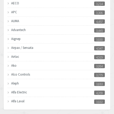
AECO
3,214
APC
3,306
AUMA
4,457
Advantech
3,445
Aignep
3,830
Airpax / Sensata
4,547
Airtac
4,519
Ako
3,084
Alco Controls
3,779
Aleph
3,693
Alfa Electric
4,359
Alfa Laval
3,832
Allen Bradley
4,659