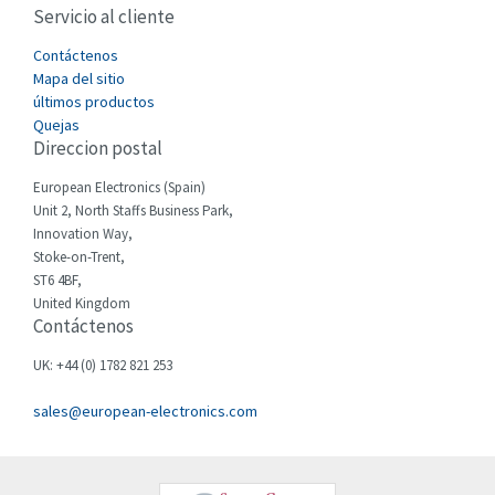
Servicio al cliente
Cefco
3,640
Cegelec
Contáctenos
3,552
Mapa del sitio
Celduc
3,328
últimos productos
Quejas
Cello-lite
3,340
Direccion postal
Cherry
3,576
European Electronics (Spain)
Chessell
4,804
Unit 2, North Staffs Business Park,
Innovation Way,
Chint
4,130
Stoke-on-Trent,
ST6 4BF,
Chloride
3,340
United Kingdom
Contáctenos
Cincinnati Milacron
3,246
Citel
4,472
UK: +44 (0) 1782 821 253
Clem
3,857
sales@european-electronics.com
Cognex
4,955
Comau
4,646