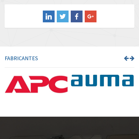
Balluff
3,068
Banner
4,302
Barber Colman
3,382
Barksdale
3,468
Bartec
3,073
FABRICANTES
Bauer Gear Motor
3,151
Baumer
4,963
Baumuller
4,637
Bbc
3,790
Bd Sensors
3,284
Beckhoff
4,544
Beijer Electronics
4,162
Belimo