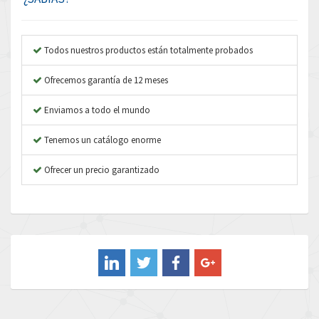
Anybus
4,445
Apex Dynamics
4,616
Todos nuestros productos están totalmente probados
Asco Numatics
4,798
Ofrecemos garantía de 12 meses
Atos
4,154
Enviamos a todo el mundo
Autonics
3,118
Tenemos un catálogo enorme
Aventics
4,341
B&R
Ofrecer un precio garantizado
4,591
Baco
3,212
Baldor
4,307
Balluff
3,337
Banner
4,580
Barber Colman
4,542
Barksdale