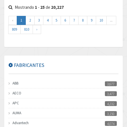
Mostrando
1
-
25
de
20,227
‹
1
2
3
4
5
6
7
8
9
10
...
809
810
›
FABRICANTES
ABB
3,677
AECO
3,477
APC
4,232
AUMA
3,150
Advantech
4,074