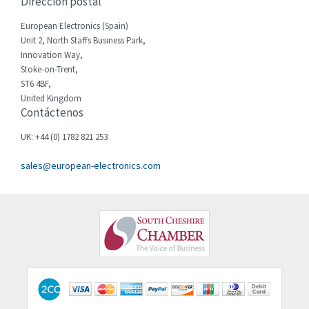
Direccion postal
Cherry
4,437
European Electronics (Spain)
Chessell
4,903
Unit 2, North Staffs Business Park,
Innovation Way,
Chint
3,715
Stoke-on-Trent,
ST6 4BF,
Chloride
3,354
United Kingdom
Contáctenos
Cincinnati Milacron
3,736
Citel
4,459
UK: +44 (0) 1782 821 253
Clem
4,803
sales@european-electronics.com
Cognex
4,621
Comau
3,486
Comepi
3,520
Comitronic
3,065
Contactum
4,274
Contraves
4,826