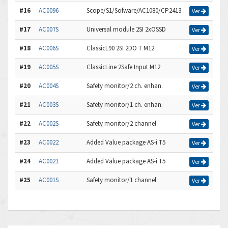
#16
AC0096
Scope/S1/Sofware/AC1080/CP2413
Ver
#17
AC007S
Universal module 2SI 2xOSSD
Ver
#18
AC006S
ClassicL90 2SI 2DO T M12
Ver
#19
AC005S
ClassicLine 2Safe Input M12
Ver
#20
AC004S
Safety monitor/2 ch. enhan.
Ver
#21
AC003S
Safety monitor/1 ch. enhan.
Ver
#22
AC002S
Safety monitor/2 channel
Ver
#23
AC0022
Added Value package AS-i T5
Ver
#24
AC0021
Added Value package AS-i T5
Ver
#25
AC001S
Safety monitor/1 channel
Ver