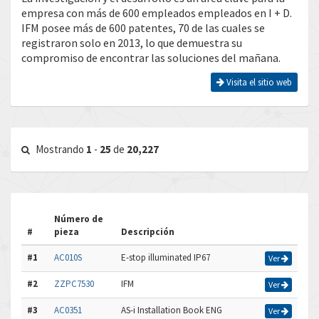
empresa con más de 600 empleados empleados en I + D.
IFM posee más de 600 patentes, 70 de las cuales se
registraron solo en 2013, lo que demuestra su
compromiso de encontrar las soluciones del mañana.
Visita el sitio web
Mostrando
1
-
25
de
20,227
Número de
#
pieza
Descripción
#1
AC010S
E-stop illuminated IP67
Ver
#2
ZZPC7530
IFM
Ver
#3
AC0351
AS-i Installation Book ENG
Ver