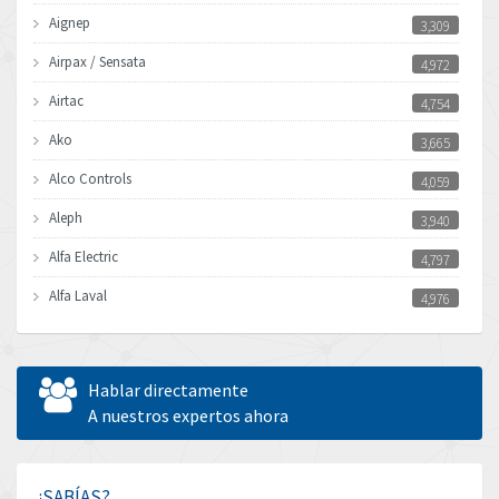
Aignep
3,309
Airpax / Sensata
4,972
Airtac
4,754
Ako
3,665
Alco Controls
4,059
Aleph
3,940
Alfa Electric
4,797
Alfa Laval
4,976
Allen Bradley
4,390
Allen West
4,730
Hablar directamente
Amperite
A nuestros expertos ahora
3,831
Amphenol
3,656
Amplicon Liveline
4,714
¿SABÍAS?