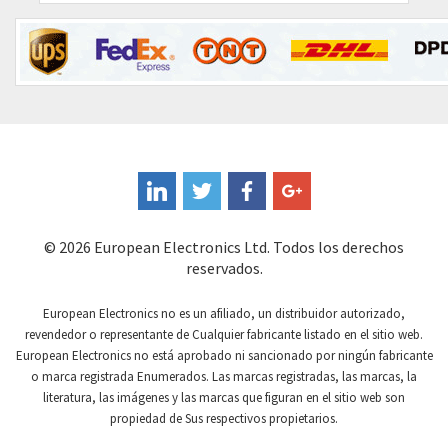
Contrinex
3,787
Control Techniques
4,389
Controlli
3,656
Coote
4,444
Coperion K-Tron
4,704
Coutant Electronics
4,542
Coutant Lambda
4,465
© 2026 European Electronics Ltd. Todos los derechos
reservados.
Craig And Derricott
4,249
Crompton Controls
4,493
European Electronics no es un afiliado, un distribuidor autorizado,
revendedor o representante de Cualquier fabricante listado en el sitio web.
Crompton Instruments
4,201
European Electronics no está aprobado ni sancionado por ningún fabricante
o marca registrada Enumerados. Las marcas registradas, las marcas, la
Crouse Hinds
3,453
literatura, las imágenes y las marcas que figuran en el sitio web son
Crouzet
3,792
propiedad de Sus respectivos propietarios.
Crydom