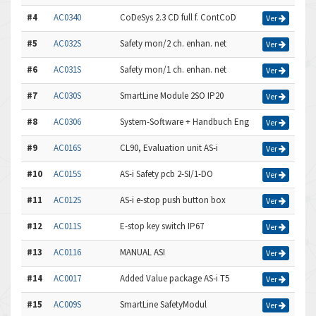
#4
AC0340
CoDeSys 2.3 CD full f. ContCoD
Ver
#5
AC032S
Safety mon/2 ch. enhan. net
Ver
#6
AC031S
Safety mon/1 ch. enhan. net
Ver
#7
AC030S
SmartLine Module 2SO IP20
Ver
#8
AC0306
System-Software + Handbuch Eng
Ver
#9
AC016S
CL90, Evaluation unit AS-i
Ver
#10
AC015S
AS-i Safety pcb 2-SI/1-DO
Ver
#11
AC012S
AS-i e-stop push button box
Ver
#12
AC011S
E-stop key switch IP67
Ver
#13
AC0116
MANUAL ASI
Ver
#14
AC0017
Added Value package AS-i T5
Ver
#15
AC009S
SmartLine SafetyModul
Ver