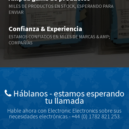
Berger Lahr
4,430
MILES DE PRODUCTOS EN STOCK, ESPERANDO PARA
ENVIAR
Bernstein
4,905
Bihl+Wiedemann
3,976
Confianza & Experiencia
Boneham & Turner
4,863
ESTAMOS CONFIADOS EN MILES DE MARCAS & AMP;
COMPAÑÍAS
Bonfiglioli
3,024
Bosch Rexroth
4,454
Bottero
4,024
Brady
3,488
British Encoder
3,428
Háblanos - estamos esperando
Brodersen
3,791
tu llamada
Brook Crompton
3,196
Hable ahora con Electronic Electronics sobre sus
Brown Boveri
4,275
necesidades electrónicas - +44 (0) 1782 821 253
Broyce Control
3,685