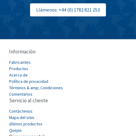
Bti
3,001
Llámenos: +44 (0) 1782 821 253
Burgess
4,849
Burkert
4,754
Bussmann
3,769
Cablecraft
3,703
Información
Cabur
3,819
Fabricantes
Canalplast
Productos
3,607
Acerca de
Carlo Gavazzi
4,657
Política de privacidad
Términos & amp; Condiciones
Castell
4,505
Comentarios
Servicio al cliente
Cefco
3,233
Cegelec
Contáctenos
4,001
Mapa del sitio
Celduc
3,917
últimos productos
Quejas
Cello-lite
3,080