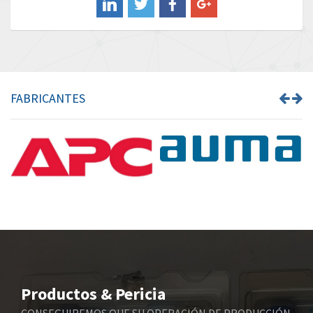
Banner
3,418
Barber Colman
3,075
Barksdale
3,316
Bartec
3,715
FABRICANTES
Bauer Gear Motor
3,195
Baumer
4,022
Baumuller
3,491
Bbc
4,408
Bd Sensors
3,443
Beckhoff
4,945
Beijer Electronics
3,201
Belimo
3,226
Productos & Pericia
Belling Lee
4,841