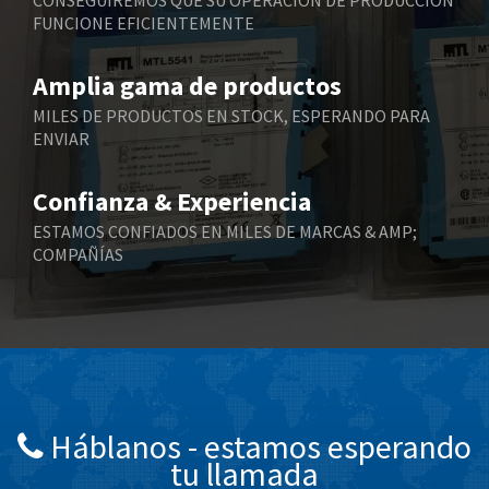
CONSEGUIREMOS QUE SU OPERACIÓN DE PRODUCCIÓN
FUNCIONE EFICIENTEMENTE
Bently Nevada
3,107
Benzlers
3,694
Amplia gama de productos
Berger Lahr
4,472
MILES DE PRODUCTOS EN STOCK, ESPERANDO PARA
ENVIAR
Bernstein
4,962
Bihl+Wiedemann
3,535
Confianza & Experiencia
Boneham & Turner
3,758
ESTAMOS CONFIADOS EN MILES DE MARCAS & AMP;
COMPAÑÍAS
Bonfiglioli
3,511
Bosch Rexroth
4,124
Bottero
4,243
Brady
4,149
British Encoder
4,270
Háblanos - estamos esperando
Brodersen
3,635
tu llamada
Brook Crompton
4,823