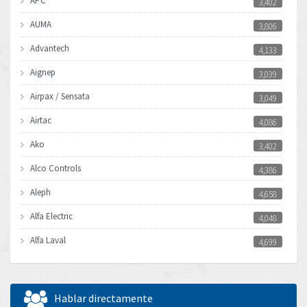
APC
3,402
AUMA
3,806
Advantech
4,133
Aignep
3,039
Airpax / Sensata
3,049
Airtac
4,086
Ako
3,402
Alco Controls
4,386
Aleph
4,658
Alfa Electric
4,048
Alfa Laval
4,699
Allen Bradley
4,611
Allen West
4,298
Hablar directamente