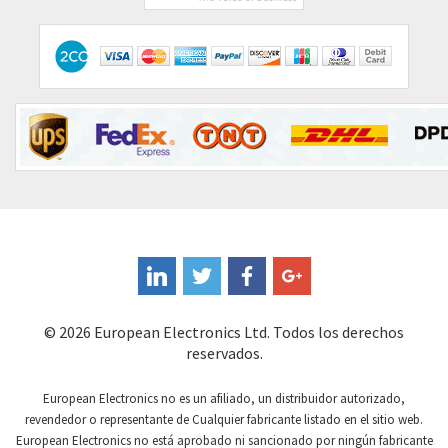
Comitronic
3,594
Contactum
4,869
Contraves
4,669
Contrinex
4,125
Control Techniques
4,621
Controlli
3,557
Coote
4,463
Coperion K-Tron
4,350
Coutant Electronics
4,115
Coutant Lambda
4,002
© 2026 European Electronics Ltd. Todos los derechos
reservados.
Craig And Derricott
3,484
Crompton Controls
3,025
European Electronics no es un afiliado, un distribuidor autorizado,
revendedor o representante de Cualquier fabricante listado en el sitio web.
Crompton Instruments
3,457
European Electronics no está aprobado ni sancionado por ningún fabricante