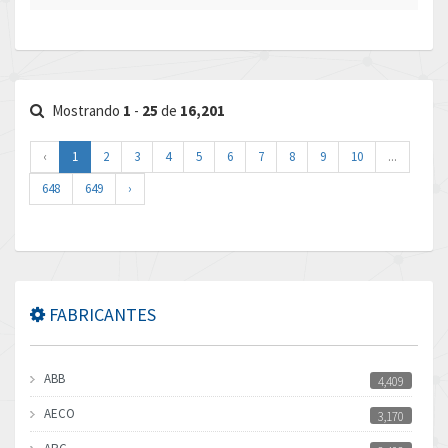
Mostrando
1
-
25
de
16,201
‹
1
2
3
4
5
6
7
8
9
10
...
648
649
›
FABRICANTES
ABB
4,409
AECO
3,170