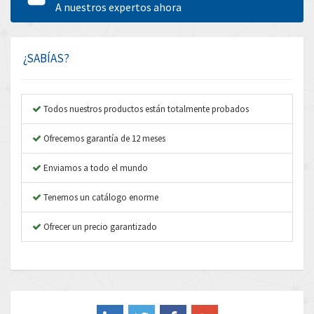
Amperite
A nuestros expertos ahora
4,489
Amphenol
4,229
Amplicon Liveline
3,057
¿SABÍAS?
Anybus
4,895
Apex Dynamics
4,804
Todos nuestros productos están totalmente probados
Asco Numatics
3,442
Ofrecemos garantía de 12 meses
Atos
4,466
Enviamos a todo el mundo
Autonics
4,026
Tenemos un catálogo enorme
Aventics
3,137
B&R
Ofrecer un precio garantizado
3,961
Baco
4,252
Baldor
4,736
Balluff
3,748