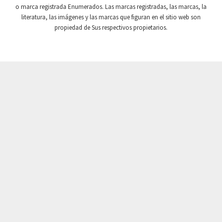
o marca registrada Enumerados. Las marcas registradas, las marcas, la
Crouse Hinds
3,128
literatura, las imágenes y las marcas que figuran en el sitio web son
Crouzet
3,028
propiedad de Sus respectivos propietarios.
Crydom
4,607
Cutler Hammer
4,622
DEMAG
4,299
Daito
3,287
Danaher Controls
4,496
Danaher Motion
3,891
Danfoss
4,905
Datasensing
4,962
Delta
3,670
Denison
4,645
Destaco
4,380