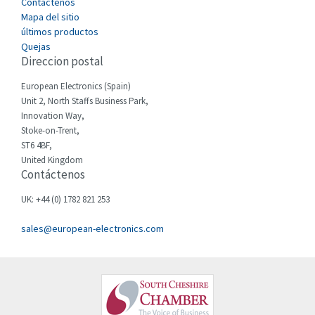
Cegelec
Contáctenos
3,598
Mapa del sitio
Celduc
4,813
últimos productos
Quejas
Cello-lite
3,214
Direccion postal
Cherry
3,517
European Electronics (Spain)
Chessell
4,794
Unit 2, North Staffs Business Park,
Innovation Way,
Chint
3,838
Stoke-on-Trent,
ST6 4BF,
Chloride
3,462
United Kingdom
Contáctenos
Cincinnati Milacron
3,430
Citel
3,383
UK: +44 (0) 1782 821 253
Clem
3,206
sales@european-electronics.com
Cognex
4,117
Comau
3,661
Comepi
3,353