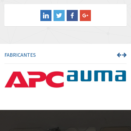
Balluff
3,748
Banner
3,418
Barber Colman
3,075
Barksdale
3,316
Bartec
3,715
FABRICANTES
Bauer Gear Motor
3,195
Baumer
4,022
Baumuller
3,491
Bbc
4,408
Bd Sensors
3,443
Beckhoff
4,945
Beijer Electronics
3,201
Belimo