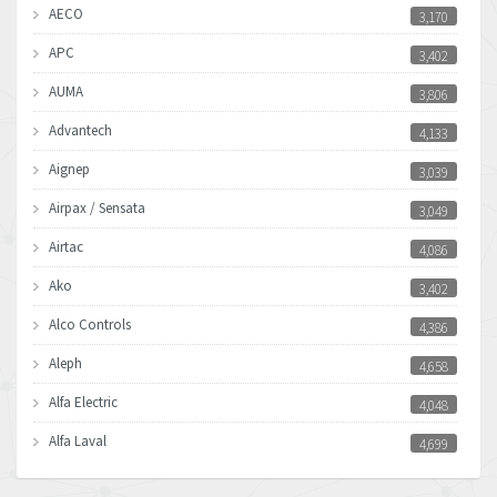
AECO
3,170
APC
3,402
AUMA
3,806
Advantech
4,133
Aignep
3,039
Airpax / Sensata
3,049
Airtac
4,086
Ako
3,402
Alco Controls
4,386
Aleph
4,658
Alfa Electric
4,048
Alfa Laval
4,699
Allen Bradley
4,611