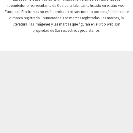
revendedor o representante de Cualquier fabricante listado en el sitio web.
Crompton Instruments
3,457
European Electronics no está aprobado ni sancionado por ningún fabricante
o marca registrada Enumerados. Las marcas registradas, las marcas, la
Crouse Hinds
3,128
literatura, las imágenes y las marcas que figuran en el sitio web son
Crouzet
3,028
propiedad de Sus respectivos propietarios.
Crydom
4,607
Cutler Hammer
4,622
DEMAG
4,299
Daito
3,287
Danaher Controls
4,496
Danaher Motion
3,891
Danfoss
4,905
Datasensing
4,962
Delta
3,670
Denison