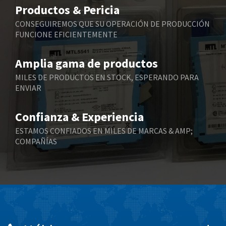
3,226
Productos & Pericia
Belling Lee
4,841
CONSEGUIREMOS QUE SU OPERACIÓN DE PRODUCCIÓN
FUNCIONE EFICIENTEMENTE
Bently Nevada
3,107
Benzlers
3,694
Amplia gama de productos
Berger Lahr
4,472
MILES DE PRODUCTOS EN STOCK, ESPERANDO PARA
ENVIAR
Bernstein
4,962
Bihl+Wiedemann
3,535
Confianza & Experiencia
Boneham & Turner
3,758
ESTAMOS CONFIADOS EN MILES DE MARCAS & AMP;
COMPAÑÍAS
Bonfiglioli
3,511
Bosch Rexroth
4,124
Bottero
4,243
Brady
4,149
British Encoder
4,270