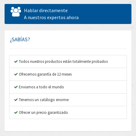
Allen West
4,298
Hablar directamente
Amperite
A nuestros expertos ahora
4,489
Amphenol
4,229
Amplicon Liveline
3,057
¿SABÍAS?
Anybus
4,895
Apex Dynamics
4,804
Todos nuestros productos están totalmente probados
Asco Numatics
3,442
Ofrecemos garantía de 12 meses
Atos
4,466
Enviamos a todo el mundo
Autonics
4,026
Tenemos un catálogo enorme
Aventics
3,137
B&R
Ofrecer un precio garantizado
3,961
Baco
4,252
Baldor
4,736