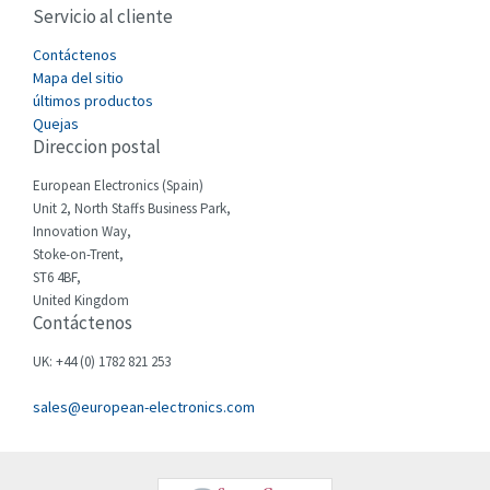
Servicio al cliente
Cefco
4,596
Cegelec
Contáctenos
3,598
Mapa del sitio
Celduc
4,813
últimos productos
Quejas
Cello-lite
3,214
Direccion postal
Cherry
3,517
European Electronics (Spain)
Chessell
4,794
Unit 2, North Staffs Business Park,
Innovation Way,
Chint
3,838
Stoke-on-Trent,
ST6 4BF,
Chloride
3,462
United Kingdom
Contáctenos
Cincinnati Milacron
3,430
Citel
3,383
UK: +44 (0) 1782 821 253
Clem
3,206
sales@european-electronics.com
Cognex
4,117
Comau
3,661