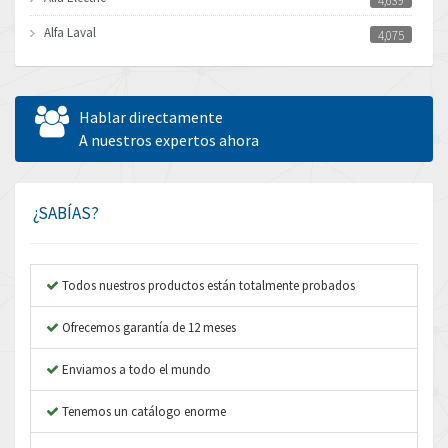
4,639
Alfa Laval
4,075
Allen Bradley
3,050
Allen West
3,204
Hablar directamente
Amperite
A nuestros expertos ahora
4,186
Amphenol
4,348
Amplicon Liveline
3,463
¿SABÍAS?
Anybus
4,314
Apex Dynamics
3,727
Todos nuestros productos están totalmente probados
Asco Numatics
3,046
Ofrecemos garantía de 12 meses
Atos
3,816
Enviamos a todo el mundo
Autonics
4,774
Tenemos un catálogo enorme
Aventics
3,557