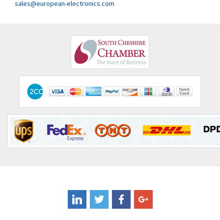
3,478
sales@european-electronics.com
Cognex
3,625
Comau
4,674
Comepi
4,373
Comitronic
4,203
Contactum
3,065
Contraves
4,594
Contrinex
4,283
Control Techniques
4,768
Controlli
4,683
Coote
4,230
Coperion K-Tron
4,237
Coutant Electronics
4,758