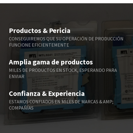
Beckhoff
3,484
Beijer Electronics
4,906
Belimo
3,256
Productos & Pericia
Belling Lee
4,384
CONSEGUIREMOS QUE SU OPERACIÓN DE PRODUCCIÓN
FUNCIONE EFICIENTEMENTE
Bently Nevada
4,603
Benzlers
4,520
Amplia gama de productos
Berger Lahr
4,165
MILES DE PRODUCTOS EN STOCK, ESPERANDO PARA
ENVIAR
Bernstein
3,519
Bihl+Wiedemann
4,255
Confianza & Experiencia
Boneham & Turner
3,981
ESTAMOS CONFIADOS EN MILES DE MARCAS & AMP;
COMPAÑÍAS
Bonfiglioli
3,573
Bosch Rexroth
4,305
Bottero
4,539