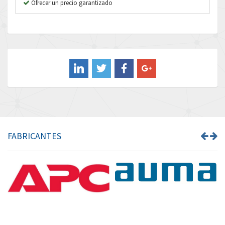
B&R
Ofrecer un precio garantizado
4,492
Baco
3,237
Baldor
3,952
Balluff
4,043
Banner
3,976
Barber Colman
3,536
Barksdale
4,996
Bartec
3,036
FABRICANTES
Bauer Gear Motor
4,770
Baumer
4,623
Baumuller
3,180
Bbc
4,721
Bd Sensors
3,318