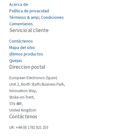
Acerca de
Carlo Gavazzi
3,275
Política de privacidad
Términos & amp; Condiciones
Castell
4,376
Comentarios
Servicio al cliente
Cefco
3,477
Cegelec
Contáctenos
3,893
Mapa del sitio
Celduc
4,485
últimos productos
Quejas
Cello-lite
3,070
Direccion postal
Cherry
3,326
European Electronics (Spain)
Chessell
4,526
Unit 2, North Staffs Business Park,
Innovation Way,
Chint
4,966
Stoke-on-Trent,
ST6 4BF,
Chloride
3,504
United Kingdom
Contáctenos
Cincinnati Milacron
4,015
Citel
3,367
UK: +44 (0) 1782 821 253
Clem