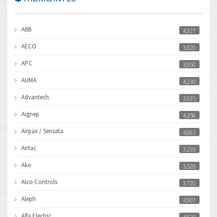
ABB
4,927
AECO
3,820
APC
3,850
AUMA
4,238
Advantech
3,035
Aignep
4,356
Airpax / Sensata
4,661
Airtac
3,239
Ako
3,528
Alco Controls
3,720
Aleph
4,907
Alfa Electric