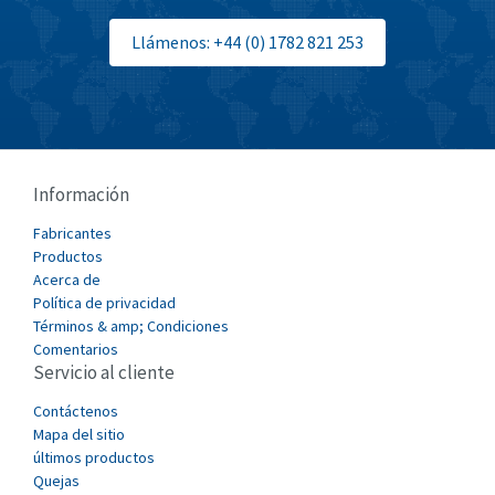
Bti
4,601
Llámenos: +44 (0) 1782 821 253
Burgess
4,136
Burkert
3,952
Bussmann
3,975
Cablecraft
4,948
Información
Cabur
4,317
Fabricantes
Canalplast
Productos
3,735
Acerca de
Carlo Gavazzi
3,275
Política de privacidad
Términos & amp; Condiciones
Castell
4,376
Comentarios
Servicio al cliente
Cefco
3,477
Cegelec
Contáctenos
3,893
Mapa del sitio
Celduc
4,485
últimos productos
Quejas
Cello-lite
3,070