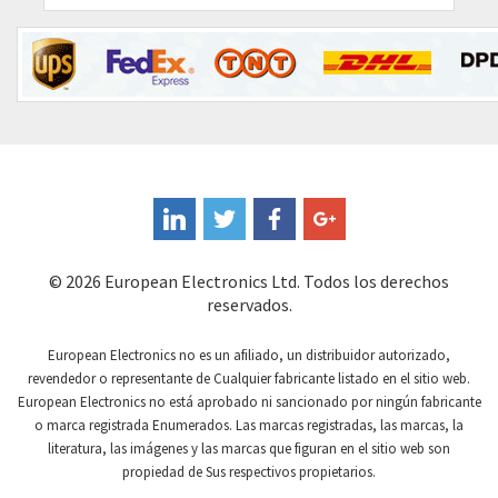
4,594
Contrinex
4,283
Control Techniques
4,768
Controlli
4,683
Coote
4,230
Coperion K-Tron
4,237
Coutant Electronics
4,758
Coutant Lambda
4,829
© 2026 European Electronics Ltd. Todos los derechos
reservados.
Craig And Derricott
3,331
Crompton Controls
4,233
European Electronics no es un afiliado, un distribuidor autorizado,
revendedor o representante de Cualquier fabricante listado en el sitio web.
Crompton Instruments
4,996
European Electronics no está aprobado ni sancionado por ningún fabricante
o marca registrada Enumerados. Las marcas registradas, las marcas, la
Crouse Hinds
3,760
literatura, las imágenes y las marcas que figuran en el sitio web son
Crouzet
3,227
propiedad de Sus respectivos propietarios.