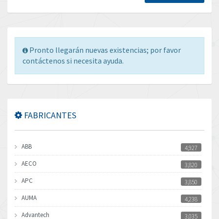
Pronto llegarán nuevas existencias; por favor
contáctenos si necesita ayuda.
FABRICANTES
ABB
4,927
AECO
3,820
APC
3,850
AUMA
4,238
Advantech
3,035