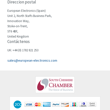
Direccion postal
Cherry
3,326
European Electronics (Spain)
Chessell
4,526
Unit 2, North Staffs Business Park,
Innovation Way,
Chint
4,966
Stoke-on-Trent,
ST6 4BF,
Chloride
3,504
United Kingdom
Contáctenos
Cincinnati Milacron
4,015
Citel
3,367
UK: +44 (0) 1782 821 253
Clem
3,478
sales@european-electronics.com
Cognex
3,625
Comau
4,674
Comepi
4,373
Comitronic
4,203
Contactum
3,065
Contraves