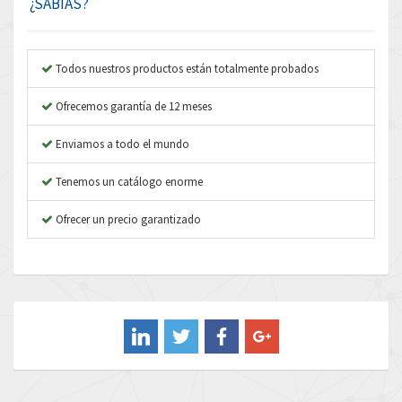
3,463
¿SABÍAS?
Anybus
4,314
Apex Dynamics
3,727
Todos nuestros productos están totalmente probados
Asco Numatics
3,046
Ofrecemos garantía de 12 meses
Atos
3,816
Enviamos a todo el mundo
Autonics
4,774
Tenemos un catálogo enorme
Aventics
3,557
B&R
Ofrecer un precio garantizado
4,492
Baco
3,237
Baldor
3,952
Balluff
4,043
Banner
3,976
Barber Colman
3,536