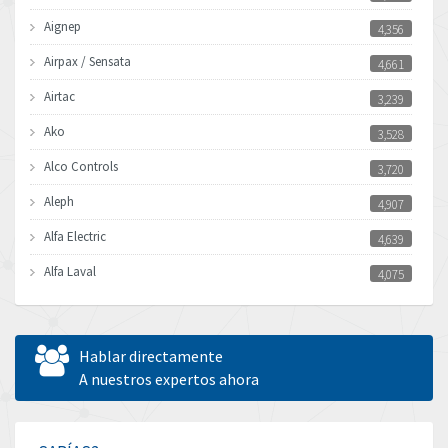
Aignep
4,356
Airpax / Sensata
4,661
Airtac
3,239
Ako
3,528
Alco Controls
3,720
Aleph
4,907
Alfa Electric
4,639
Alfa Laval
4,075
Allen Bradley
3,050
Allen West
3,204
Hablar directamente
Amperite
A nuestros expertos ahora
4,186
Amphenol
4,348
Amplicon Liveline