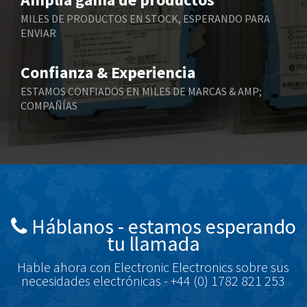
Berger Lahr
4,165
MILES DE PRODUCTOS EN STOCK, ESPERANDO PARA
ENVIAR
Bernstein
3,519
Bihl+Wiedemann
4,255
Confianza & Experiencia
Boneham & Turner
3,981
ESTAMOS CONFIADOS EN MILES DE MARCAS & AMP;
COMPAÑÍAS
Bonfiglioli
3,573
Bosch Rexroth
4,305
Bottero
4,539
Brady
4,615
British Encoder
3,964
Háblanos - estamos esperando
Brodersen
3,393
tu llamada
Brook Crompton
4,326
Hable ahora con Electronic Electronics sobre sus
Brown Boveri
3,088
necesidades electrónicas - +44 (0) 1782 821 253
Broyce Control
4,461