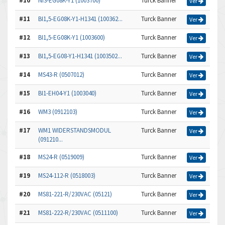
#10
NI3-EG08K-Y1 (1003700)
Turck Banner
Ver
#11
BI1,5-EG08K-Y1-H1341 (100362...
Turck Banner
Ver
#12
BI1,5-EG08K-Y1 (1003600)
Turck Banner
Ver
#13
BI1,5-EG08-Y1-H1341 (1003502...
Turck Banner
Ver
#14
MS43-R (0507012)
Turck Banner
Ver
#15
BI1-EH04-Y1 (1003040)
Turck Banner
Ver
#16
WM3 (0912103)
Turck Banner
Ver
#17
WM1 WIDERSTANDSMODUL
Turck Banner
Ver
(091210...
#18
MS24-R (0519009)
Turck Banner
Ver
#19
MS24-112-R (0518003)
Turck Banner
Ver
#20
MS81-221-R/230VAC (05121)
Turck Banner
Ver
#21
MS81-222-R/230VAC (0511100)
Turck Banner
Ver