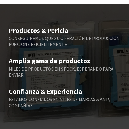
Beckhoff
3,484
Beijer Electronics
4,906
Belimo
3,256
Productos & Pericia
Belling Lee
4,384
CONSEGUIREMOS QUE SU OPERACIÓN DE PRODUCCIÓN
FUNCIONE EFICIENTEMENTE
Bently Nevada
4,603
Benzlers
4,520
Amplia gama de productos
Berger Lahr
4,165
MILES DE PRODUCTOS EN STOCK, ESPERANDO PARA
ENVIAR
Bernstein
3,519
Bihl+Wiedemann
4,255
Confianza & Experiencia
Boneham & Turner
3,981
ESTAMOS CONFIADOS EN MILES DE MARCAS & AMP;
COMPAÑÍAS
Bonfiglioli
3,573
Bosch Rexroth
4,305
Bottero
4,539