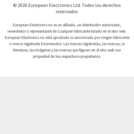
Coutant Lambda
4,829
© 2026 European Electronics Ltd. Todos los derechos
reservados.
Craig And Derricott
3,331
Crompton Controls
4,233
European Electronics no es un afiliado, un distribuidor autorizado,
revendedor o representante de Cualquier fabricante listado en el sitio web.
Crompton Instruments
4,996
European Electronics no está aprobado ni sancionado por ningún fabricante
o marca registrada Enumerados. Las marcas registradas, las marcas, la
Crouse Hinds
3,760
literatura, las imágenes y las marcas que figuran en el sitio web son
Crouzet
3,227
propiedad de Sus respectivos propietarios.
Crydom
3,821
Cutler Hammer
3,493
DEMAG
4,564
Daito
4,095
Danaher Controls
3,587
Danaher Motion
4,277
Danfoss
3,778