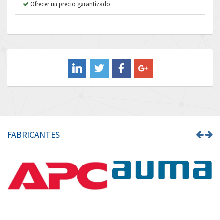
B&R
Ofrecer un precio garantizado
4,492
Baco
3,237
Baldor
3,952
Balluff
4,043
Banner
3,976
Barber Colman
3,536
Barksdale
4,996
Bartec
3,036
FABRICANTES
Bauer Gear Motor
4,770
Baumer
4,623
Baumuller
3,180
Bbc
4,721
Bd Sensors
3,318