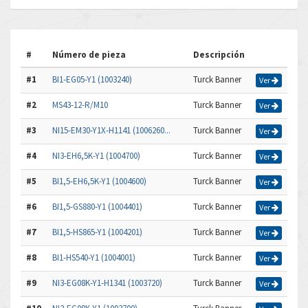
#
Número de pieza
Descripción
#1
BI1-EG05-Y1 (1003240)
Turck Banner
Ver
#2
MS43-12-R/M10
Turck Banner
Ver
#3
NI15-EM30-Y1X-H1141 (1006260...
Turck Banner
Ver
#4
NI3-EH6,5K-Y1 (1004700)
Turck Banner
Ver
#5
BI1,5-EH6,5K-Y1 (1004600)
Turck Banner
Ver
#6
BI1,5-GS880-Y1 (1004401)
Turck Banner
Ver
#7
BI1,5-HS865-Y1 (1004201)
Turck Banner
Ver
#8
BI1-HS540-Y1 (1004001)
Turck Banner
Ver
#9
NI3-EG08K-Y1-H1341 (1003720)
Turck Banner
Ver