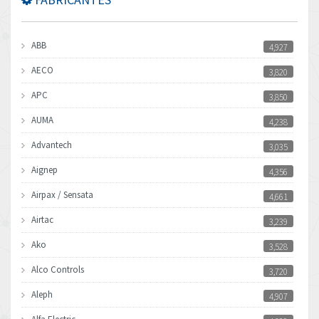
ABB
4,927
AECO
3,820
APC
3,850
AUMA
4,238
Advantech
3,035
Aignep
4,356
Airpax / Sensata
4,661
Airtac
3,239
Ako
3,528
Alco Controls
3,720
Aleph
4,907