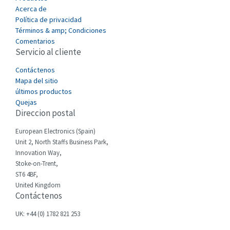
Acerca de
Carlo Gavazzi
3,275
Política de privacidad
Términos & amp; Condiciones
Castell
4,376
Comentarios
Servicio al cliente
Cefco
3,477
Cegelec
Contáctenos
3,893
Mapa del sitio
Celduc
4,485
últimos productos
Quejas
Cello-lite
3,070
Direccion postal
Cherry
3,326
European Electronics (Spain)
Chessell
4,526
Unit 2, North Staffs Business Park,
Innovation Way,
Chint
4,966
Stoke-on-Trent,
ST6 4BF,
Chloride
3,504
United Kingdom
Contáctenos
Cincinnati Milacron
4,015
Citel
3,367
UK: +44 (0) 1782 821 253