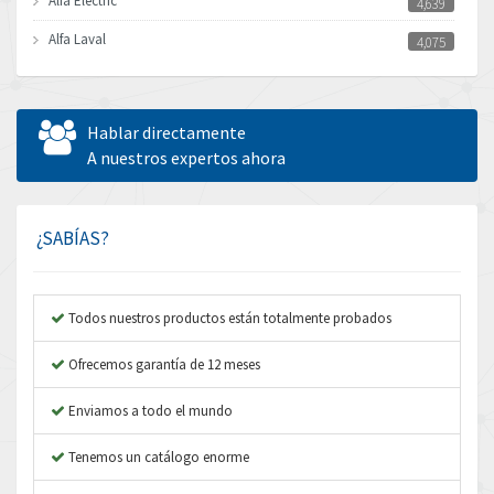
Alfa Electric
4,639
Alfa Laval
4,075
Allen Bradley
3,050
Allen West
3,204
Hablar directamente
Amperite
A nuestros expertos ahora
4,186
Amphenol
4,348
Amplicon Liveline
3,463
¿SABÍAS?
Anybus
4,314
Apex Dynamics
3,727
Todos nuestros productos están totalmente probados
Asco Numatics
3,046
Ofrecemos garantía de 12 meses
Atos
3,816
Enviamos a todo el mundo
Autonics
4,774
Tenemos un catálogo enorme
Aventics
3,557