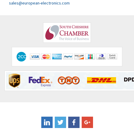
Clem
3,478
sales@european-electronics.com
Cognex
3,625
Comau
4,674
Comepi
4,373
Comitronic
4,203
Contactum
3,065
Contraves
4,594
Contrinex
4,283
Control Techniques
4,768
Controlli
4,683
Coote
4,230
Coperion K-Tron
4,237
Coutant Electronics
4,758