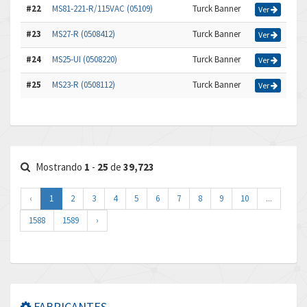
#22
MS81-221-R/115VAC (05109)
Turck Banner
Ver
#23
MS27-R (0508412)
Turck Banner
Ver
#24
MS25-UI (0508220)
Turck Banner
Ver
#25
MS23-R (0508112)
Turck Banner
Ver
Mostrando
1
-
25
de
39,723
‹
1
2
3
4
5
6
7
8
9
10
...
1588
1589
›
FABRICANTES