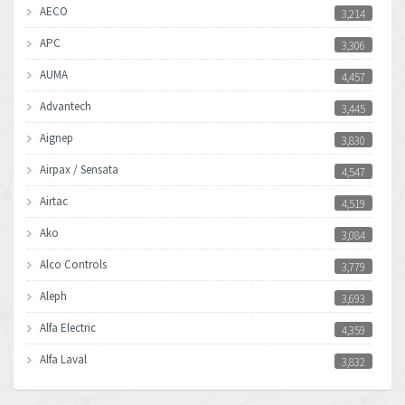
AECO
3,214
APC
3,306
AUMA
4,457
Advantech
3,445
Aignep
3,830
Airpax / Sensata
4,547
Airtac
4,519
Ako
3,084
Alco Controls
3,779
Aleph
3,693
Alfa Electric
4,359
Alfa Laval
3,832
Allen Bradley
4,659