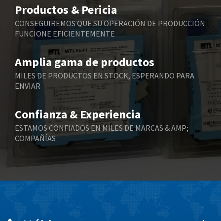
4,075
Productos & Pericia
Belling Lee
4,175
CONSEGUIREMOS QUE SU OPERACIÓN DE PRODUCCIÓN
FUNCIONE EFICIENTEMENTE
Bently Nevada
4,908
Benzlers
4,738
Amplia gama de productos
Berger Lahr
3,430
MILES DE PRODUCTOS EN STOCK, ESPERANDO PARA
ENVIAR
Bernstein
3,732
Bihl+Wiedemann
4,348
Confianza & Experiencia
Boneham & Turner
4,872
ESTAMOS CONFIADOS EN MILES DE MARCAS & AMP;
COMPAÑÍAS
Bonfiglioli
3,162
Bosch Rexroth
4,054
Bottero
4,703
Brady
3,128
British Encoder
4,134