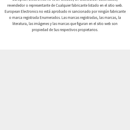
revendedor o representante de Cualquier fabricante listado en el sitio web.
Crompton Instruments
3,328
European Electronics no está aprobado ni sancionado por ningún fabricante
o marca registrada Enumerados. Las marcas registradas, las marcas, la
Crouse Hinds
4,478
literatura, las imágenes y las marcas que figuran en el sitio web son
Crouzet
3,117
propiedad de Sus respectivos propietarios.
Crydom
4,913
Cutler Hammer
3,797
DEMAG
4,659
Daito
3,543
Danaher Controls
3,346
Danaher Motion
3,944
Danfoss
3,018
Datasensing
3,060
Delta
3,300
Denison