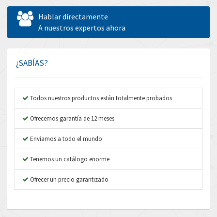
Allen West
3,482
Hablar directamente
Amperite
A nuestros expertos ahora
3,673
Amphenol
3,385
Amplicon Liveline
3,754
¿SABÍAS?
Anybus
4,779
Apex Dynamics
4,876
Todos nuestros productos están totalmente probados
Asco Numatics
4,322
Ofrecemos garantía de 12 meses
Atos
4,464
Enviamos a todo el mundo
Autonics
3,988
Tenemos un catálogo enorme
Aventics
3,940
B&R
Ofrecer un precio garantizado
4,962
Baco
3,864
Baldor
3,170