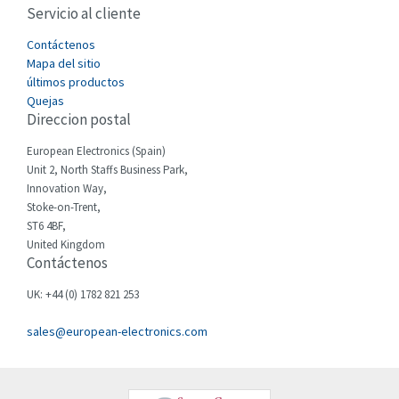
Servicio al cliente
Cefco
3,640
Cegelec
Contáctenos
3,552
Mapa del sitio
Celduc
3,328
últimos productos
Quejas
Cello-lite
3,340
Direccion postal
Cherry
3,576
European Electronics (Spain)
Chessell
4,804
Unit 2, North Staffs Business Park,
Innovation Way,
Chint
4,130
Stoke-on-Trent,
ST6 4BF,
Chloride
3,340
United Kingdom
Contáctenos
Cincinnati Milacron
3,246
Citel
4,472
UK: +44 (0) 1782 821 253
Clem
3,857
sales@european-electronics.com
Cognex
4,955
Comau
4,646