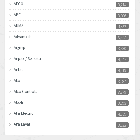
AECO
3,214
APC
3,306
AUMA
4,457
Advantech
3,445
Aignep
3,830
Airpax / Sensata
4,547
Airtac
4,519
Ako
3,084
Alco Controls
3,779
Aleph
3,693
Alfa Electric
4,359
Alfa Laval
3,832
Allen Bradley
4,659