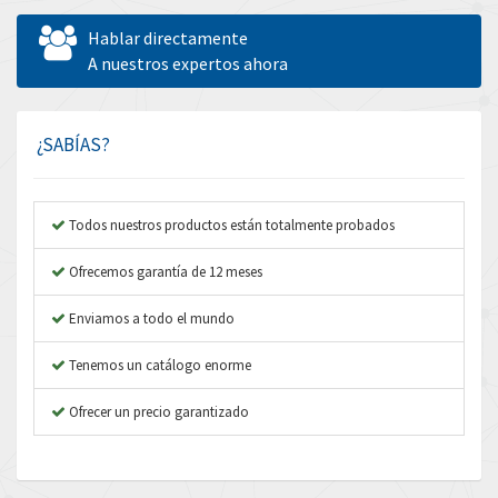
Allen West
3,482
Hablar directamente
Amperite
A nuestros expertos ahora
3,673
Amphenol
3,385
Amplicon Liveline
3,754
¿SABÍAS?
Anybus
4,779
Apex Dynamics
4,876
Todos nuestros productos están totalmente probados
Asco Numatics
4,322
Ofrecemos garantía de 12 meses
Atos
4,464
Enviamos a todo el mundo
Autonics
3,988
Tenemos un catálogo enorme
Aventics
3,940
B&R
Ofrecer un precio garantizado
4,962
Baco
3,864
Baldor
3,170