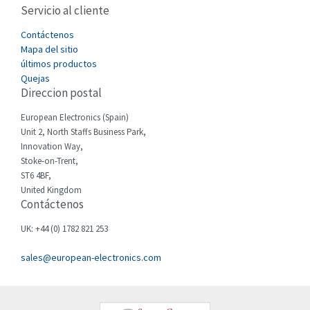
Servicio al cliente
Cefco
3,640
Cegelec
Contáctenos
3,552
Mapa del sitio
Celduc
3,328
últimos productos
Quejas
Cello-lite
3,340
Direccion postal
Cherry
3,576
European Electronics (Spain)
Chessell
4,804
Unit 2, North Staffs Business Park,
Innovation Way,
Chint
4,130
Stoke-on-Trent,
ST6 4BF,
Chloride
3,340
United Kingdom
Contáctenos
Cincinnati Milacron
3,246
Citel
4,472
UK: +44 (0) 1782 821 253
Clem
3,857
sales@european-electronics.com
Cognex
4,955
Comau
4,646