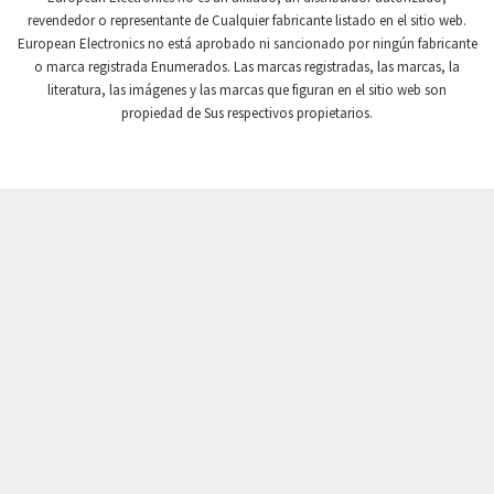
revendedor o representante de Cualquier fabricante listado en el sitio web.
Crompton Instruments
3,328
European Electronics no está aprobado ni sancionado por ningún fabricante
o marca registrada Enumerados. Las marcas registradas, las marcas, la
Crouse Hinds
4,478
literatura, las imágenes y las marcas que figuran en el sitio web son
Crouzet
3,117
propiedad de Sus respectivos propietarios.
Crydom
4,913
Cutler Hammer
3,797
DEMAG
4,659
Daito
3,543
Danaher Controls
3,346
Danaher Motion
3,944
Danfoss
3,018
Datasensing
3,060
Delta
3,300
Denison