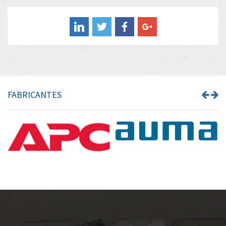
Balluff
3,068
Banner
4,302
Barber Colman
3,382
Barksdale
3,468
Bartec
3,073
FABRICANTES
Bauer Gear Motor
3,151
Baumer
4,963
Baumuller
4,637
Bbc
3,790
Bd Sensors
3,284
Beckhoff
4,544
Beijer Electronics
4,162
Belimo