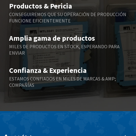
4,075
Productos & Pericia
Belling Lee
4,175
CONSEGUIREMOS QUE SU OPERACIÓN DE PRODUCCIÓN
FUNCIONE EFICIENTEMENTE
Bently Nevada
4,908
Benzlers
4,738
Amplia gama de productos
Berger Lahr
3,430
MILES DE PRODUCTOS EN STOCK, ESPERANDO PARA
ENVIAR
Bernstein
3,732
Bihl+Wiedemann
4,348
Confianza & Experiencia
Boneham & Turner
4,872
ESTAMOS CONFIADOS EN MILES DE MARCAS & AMP;
COMPAÑÍAS
Bonfiglioli
3,162
Bosch Rexroth
4,054
Bottero
4,703
Brady
3,128
British Encoder
4,134