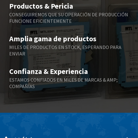
4,075
Productos & Pericia
Belling Lee
4,175
CONSEGUIREMOS QUE SU OPERACIÓN DE PRODUCCIÓN
FUNCIONE EFICIENTEMENTE
Bently Nevada
4,908
Benzlers
4,738
Amplia gama de productos
Berger Lahr
3,430
MILES DE PRODUCTOS EN STOCK, ESPERANDO PARA
ENVIAR
Bernstein
3,732
Bihl+Wiedemann
4,348
Confianza & Experiencia
Boneham & Turner
4,872
ESTAMOS CONFIADOS EN MILES DE MARCAS & AMP;
COMPAÑÍAS
Bonfiglioli
3,162
Bosch Rexroth
4,054
Bottero
4,703
Brady
3,128
British Encoder
4,134