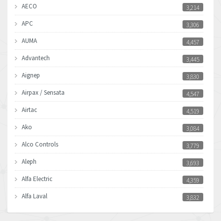
AECO
3,214
APC
3,306
AUMA
4,457
Advantech
3,445
Aignep
3,830
Airpax / Sensata
4,547
Airtac
4,519
Ako
3,084
Alco Controls
3,779
Aleph
3,693
Alfa Electric
4,359
Alfa Laval
3,832
Allen Bradley
4,659