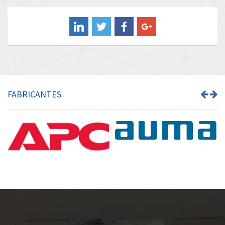
Balluff
3,068
Banner
4,302
Barber Colman
3,382
Barksdale
3,468
Bartec
3,073
FABRICANTES
Bauer Gear Motor
3,151
Baumer
4,963
Baumuller
4,637
Bbc
3,790
Bd Sensors
3,284
Beckhoff
4,544
Beijer Electronics
4,162
Belimo