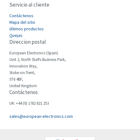
Servicio al cliente
Cefco
3,640
Cegelec
Contáctenos
3,552
Mapa del sitio
Celduc
3,328
últimos productos
Quejas
Cello-lite
3,340
Direccion postal
Cherry
3,576
European Electronics (Spain)
Chessell
4,804
Unit 2, North Staffs Business Park,
Innovation Way,
Chint
4,130
Stoke-on-Trent,
ST6 4BF,
Chloride
3,340
United Kingdom
Contáctenos
Cincinnati Milacron
3,246
Citel
4,472
UK: +44 (0) 1782 821 253
Clem
3,857
sales@european-electronics.com
Cognex
4,955
Comau
4,646