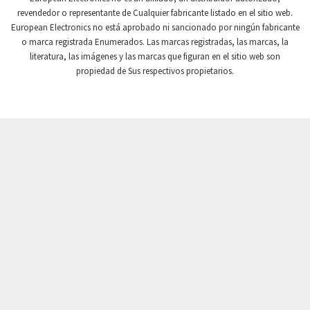
revendedor o representante de Cualquier fabricante listado en el sitio web.
Crompton Instruments
3,328
European Electronics no está aprobado ni sancionado por ningún fabricante
o marca registrada Enumerados. Las marcas registradas, las marcas, la
Crouse Hinds
4,478
literatura, las imágenes y las marcas que figuran en el sitio web son
Crouzet
3,117
propiedad de Sus respectivos propietarios.
Crydom
4,913
Cutler Hammer
3,797
DEMAG
4,659
Daito
3,543
Danaher Controls
3,346
Danaher Motion
3,944
Danfoss
3,018
Datasensing
3,060
Delta
3,300
Denison