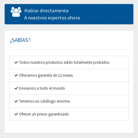
Allen West
3,482
Hablar directamente
Amperite
A nuestros expertos ahora
3,673
Amphenol
3,385
Amplicon Liveline
3,754
¿SABÍAS?
Anybus
4,779
Apex Dynamics
4,876
Todos nuestros productos están totalmente probados
Asco Numatics
4,322
Ofrecemos garantía de 12 meses
Atos
4,464
Enviamos a todo el mundo
Autonics
3,988
Tenemos un catálogo enorme
Aventics
3,940
B&R
Ofrecer un precio garantizado
4,962
Baco
3,864
Baldor
3,170