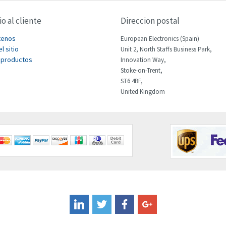
io al cliente
Direccion postal
tenos
European Electronics (Spain)
l sitio
Unit 2, North Staffs Business Park,
 productos
Innovation Way,
Stoke-on-Trent,
ST6 4BF,
United Kingdom