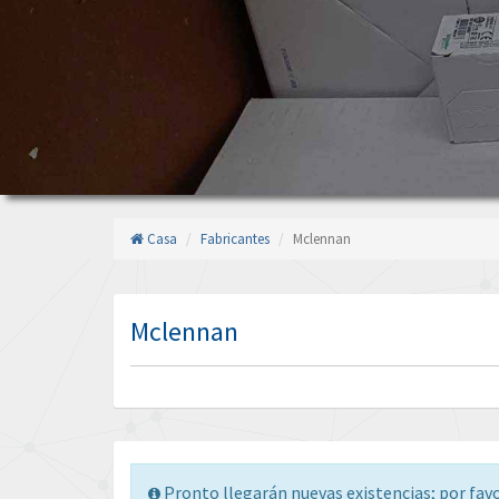
Casa
Fabricantes
Mclennan
Mclennan
Pronto llegarán nuevas existencias; por fav