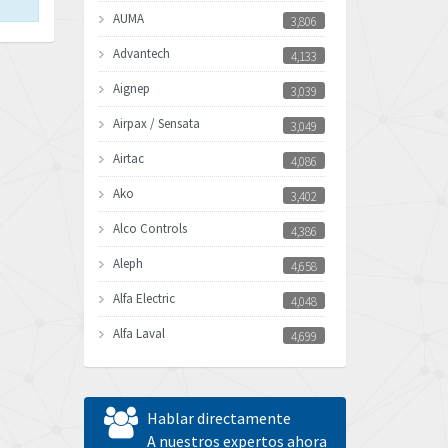
AUMA
3,806
Advantech
4,133
Aignep
3,039
Airpax / Sensata
3,049
Airtac
4,086
Ako
3,402
Alco Controls
4,386
Aleph
4,658
Alfa Electric
4,048
Alfa Laval
4,699
Allen Bradley
4,611
Allen West
4,298
Hablar directamente
Amperite
A nuestros expertos ahora
4,489