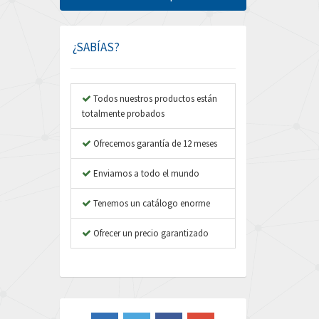
Amphenol
4,229
Amplicon Liveline
3,057
¿SABÍAS?
Anybus
4,895
Apex Dynamics
4,804
Todos nuestros productos están
totalmente probados
Asco Numatics
3,442
Atos
Ofrecemos garantía de 12 meses
4,466
Autonics
4,026
Enviamos a todo el mundo
Aventics
3,137
Tenemos un catálogo enorme
B&R
3,961
Ofrecer un precio garantizado
Baco
4,252
Baldor
4,736
Balluff
3,748
Banner