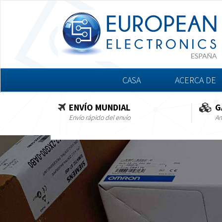
CASA
ACERCA DE
ENVÍO MUNDIAL
G
Envío rápido del envío
Am