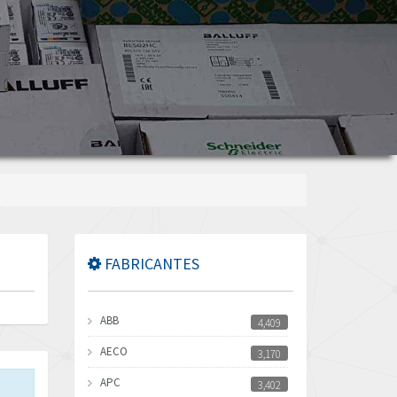
FABRICANTES
ABB
4,409
AECO
3,170
APC
3,402