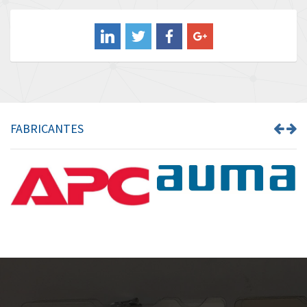
Balluff
4,043
Banner
3,976
Barber Colman
3,536
Barksdale
4,996
Bartec
3,036
FABRICANTES
Bauer Gear Motor
4,770
Baumer
4,623
Baumuller
3,180
Bbc
4,721
Bd Sensors
3,318
Beckhoff
3,484
Beijer Electronics
4,906
Belimo