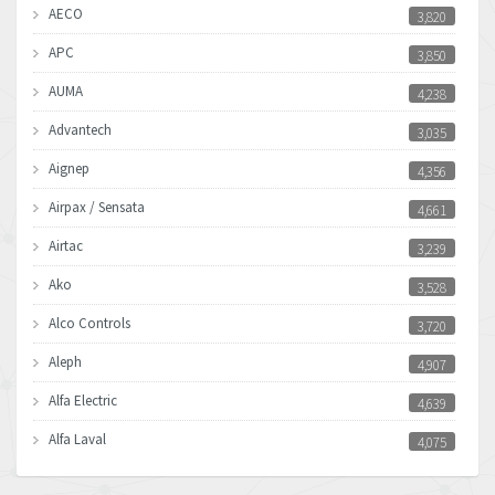
AECO
3,820
APC
3,850
AUMA
4,238
Advantech
3,035
Aignep
4,356
Airpax / Sensata
4,661
Airtac
3,239
Ako
3,528
Alco Controls
3,720
Aleph
4,907
Alfa Electric
4,639
Alfa Laval
4,075
Allen Bradley
3,050