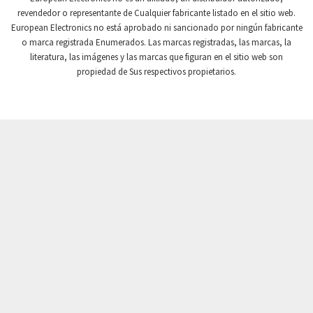
revendedor o representante de Cualquier fabricante listado en el sitio web.
Crompton Instruments
4,996
European Electronics no está aprobado ni sancionado por ningún fabricante
o marca registrada Enumerados. Las marcas registradas, las marcas, la
Crouse Hinds
3,760
literatura, las imágenes y las marcas que figuran en el sitio web son
Crouzet
3,227
propiedad de Sus respectivos propietarios.
Crydom
3,821
Cutler Hammer
3,493
DEMAG
4,564
Daito
4,095
Danaher Controls
3,587
Danaher Motion
4,277
Danfoss
3,778
Datasensing
3,809
Delta
4,741
Denison