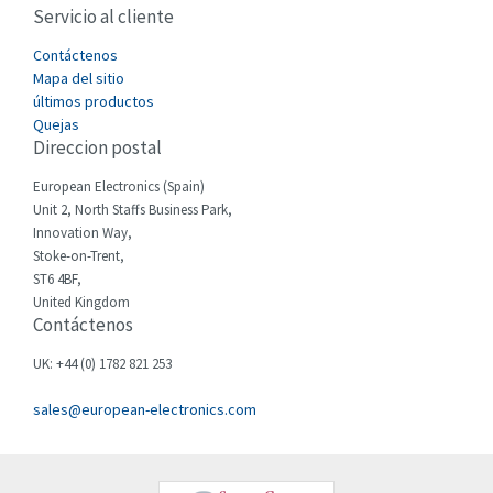
Servicio al cliente
Cefco
3,477
Cegelec
Contáctenos
3,893
Mapa del sitio
Celduc
4,485
últimos productos
Quejas
Cello-lite
3,070
Direccion postal
Cherry
3,326
European Electronics (Spain)
Chessell
4,526
Unit 2, North Staffs Business Park,
Innovation Way,
Chint
4,966
Stoke-on-Trent,
ST6 4BF,
Chloride
3,504
United Kingdom
Contáctenos
Cincinnati Milacron
4,015
Citel
3,367
UK: +44 (0) 1782 821 253
Clem
3,478
sales@european-electronics.com
Cognex
3,625
Comau
4,674