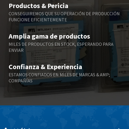
3,256
Productos & Pericia
Belling Lee
4,384
CONSEGUIREMOS QUE SU OPERACIÓN DE PRODUCCIÓN
FUNCIONE EFICIENTEMENTE
Bently Nevada
4,603
Benzlers
4,520
Amplia gama de productos
Berger Lahr
4,165
MILES DE PRODUCTOS EN STOCK, ESPERANDO PARA
ENVIAR
Bernstein
3,519
Bihl+Wiedemann
4,255
Confianza & Experiencia
Boneham & Turner
3,981
ESTAMOS CONFIADOS EN MILES DE MARCAS & AMP;
COMPAÑÍAS
Bonfiglioli
3,573
Bosch Rexroth
4,305
Bottero
4,539
Brady
4,615
British Encoder
3,964