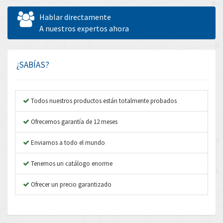
Allen West
3,204
Hablar directamente
Amperite
A nuestros expertos ahora
4,186
Amphenol
4,348
Amplicon Liveline
3,463
¿SABÍAS?
Anybus
4,314
Apex Dynamics
3,727
Todos nuestros productos están totalmente probados
Asco Numatics
3,046
Ofrecemos garantía de 12 meses
Atos
3,816
Enviamos a todo el mundo
Autonics
4,774
Tenemos un catálogo enorme
Aventics
3,557
B&R
Ofrecer un precio garantizado
4,492
Baco
3,237
Baldor
3,952