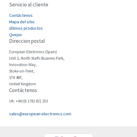
Servicio al cliente
Cefco
3,640
Cegelec
Contáctenos
3,552
Mapa del sitio
Celduc
3,328
últimos productos
Quejas
Cello-lite
3,340
Direccion postal
Cherry
3,576
European Electronics (Spain)
Chessell
4,804
Unit 2, North Staffs Business Park,
Innovation Way,
Chint
4,130
Stoke-on-Trent,
ST6 4BF,
Chloride
3,340
United Kingdom
Contáctenos
Cincinnati Milacron
3,246
Citel
4,472
UK: +44 (0) 1782 821 253
Clem
3,857
sales@european-electronics.com
Cognex
4,955
Comau
4,646