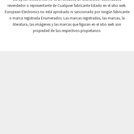
revendedor o representante de Cualquier fabricante listado en el sitio web.
Crompton Instruments
3,328
European Electronics no está aprobado ni sancionado por ningún fabricante
o marca registrada Enumerados. Las marcas registradas, las marcas, la
Crouse Hinds
4,478
literatura, las imágenes y las marcas que figuran en el sitio web son
Crouzet
3,117
propiedad de Sus respectivos propietarios.
Crydom
4,913
Cutler Hammer
3,797
DEMAG
4,659
Daito
3,543
Danaher Controls
3,346
Danaher Motion
3,944
Danfoss
3,018
Datasensing
3,060
Delta
3,300
Denison