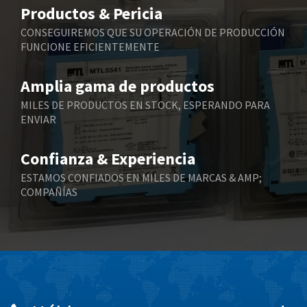
4,075
Productos & Pericia
Belling Lee
4,175
CONSEGUIREMOS QUE SU OPERACIÓN DE PRODUCCIÓN
FUNCIONE EFICIENTEMENTE
Bently Nevada
4,908
Benzlers
4,738
Amplia gama de productos
Berger Lahr
3,430
MILES DE PRODUCTOS EN STOCK, ESPERANDO PARA
ENVIAR
Bernstein
3,732
Bihl+Wiedemann
4,348
Confianza & Experiencia
Boneham & Turner
4,872
ESTAMOS CONFIADOS EN MILES DE MARCAS & AMP;
COMPAÑÍAS
Bonfiglioli
3,162
Bosch Rexroth
4,054
Bottero
4,703
Brady
3,128
British Encoder
4,134