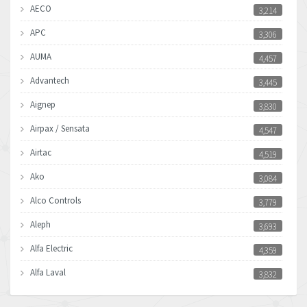
AECO
3,214
APC
3,306
AUMA
4,457
Advantech
3,445
Aignep
3,830
Airpax / Sensata
4,547
Airtac
4,519
Ako
3,084
Alco Controls
3,779
Aleph
3,693
Alfa Electric
4,359
Alfa Laval
3,832
Allen Bradley
4,659