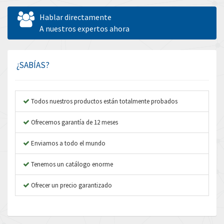
Allen West
3,482
Hablar directamente
Amperite
A nuestros expertos ahora
3,673
Amphenol
3,385
Amplicon Liveline
3,754
¿SABÍAS?
Anybus
4,779
Apex Dynamics
4,876
Todos nuestros productos están totalmente probados
Asco Numatics
4,322
Ofrecemos garantía de 12 meses
Atos
4,464
Enviamos a todo el mundo
Autonics
3,988
Tenemos un catálogo enorme
Aventics
3,940
B&R
Ofrecer un precio garantizado
4,962
Baco
3,864
Baldor
3,170