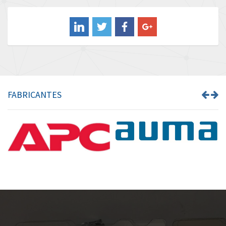
Balluff
3,068
Banner
4,302
Barber Colman
3,382
Barksdale
3,468
Bartec
3,073
FABRICANTES
Bauer Gear Motor
3,151
Baumer
4,963
Baumuller
4,637
Bbc
3,790
Bd Sensors
3,284
Beckhoff
4,544
Beijer Electronics
4,162
Belimo