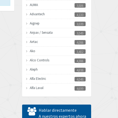
AUMA
3,806
Advantech
4,133
Aignep
3,039
Airpax / Sensata
3,049
Airtac
4,086
Ako
3,402
Alco Controls
4,386
Aleph
4,658
Alfa Electric
4,048
Alfa Laval
4,699
Allen Bradley
4,611
Allen West
4,298
Hablar directamente
Amperite
A nuestros expertos ahora
4,489