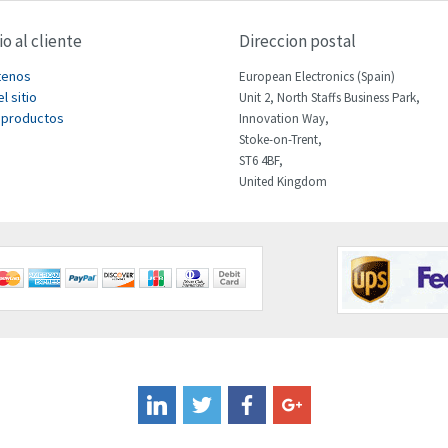
io al cliente
Direccion postal
tenos
European Electronics (Spain)
l sitio
Unit 2, North Staffs Business Park,
 productos
Innovation Way,
Stoke-on-Trent,
ST6 4BF,
United Kingdom