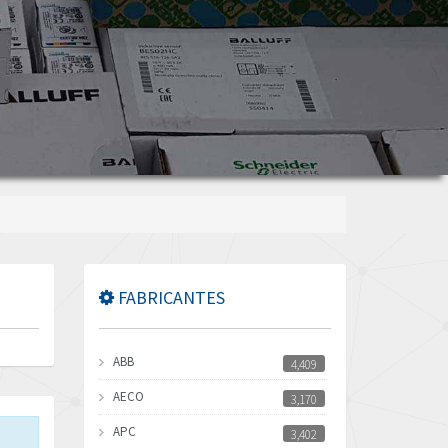
FABRICANTES
ABB
4,409
AECO
3,170
APC
3,402