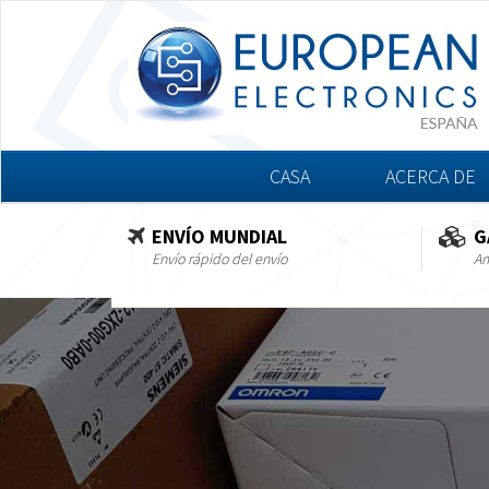
CASA
ACERCA DE
ENVÍO MUNDIAL
G
Envío rápido del envío
Am