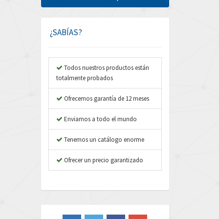
Amphenol
4,229
Amplicon Liveline
3,057
¿SABÍAS?
Anybus
4,895
Apex Dynamics
4,804
Todos nuestros productos están
totalmente probados
Asco Numatics
3,442
Atos
Ofrecemos garantía de 12 meses
4,466
Autonics
4,026
Enviamos a todo el mundo
Aventics
3,137
Tenemos un catálogo enorme
B&R
3,961
Ofrecer un precio garantizado
Baco
4,252
Baldor
4,736
Balluff
3,748
Banner