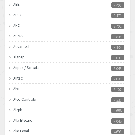
ABB
4,409
AECO
3,170
APC
3,402
AUMA
3,806
Advantech
4,133
Aignep
3,039
Airpax / Sensata
3,049
Airtac
4,086
Ako
3,402
Alco Controls
4,386
Aleph
4,658
Alfa Electric
4,048
Alfa Laval
4,699