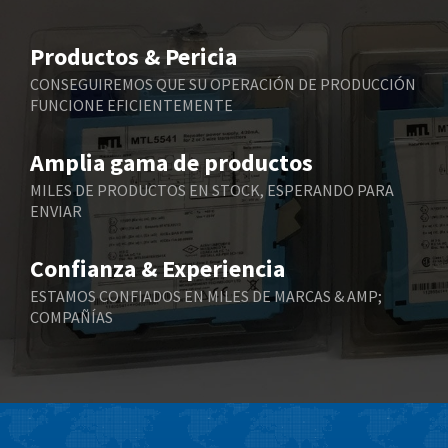
Beijer Electronics
3,201
Belimo
3,226
Productos & Pericia
Belling Lee
4,841
CONSEGUIREMOS QUE SU OPERACIÓN DE PRODUCCIÓN
FUNCIONE EFICIENTEMENTE
Bently Nevada
3,107
Benzlers
3,694
Amplia gama de productos
Berger Lahr
4,472
MILES DE PRODUCTOS EN STOCK, ESPERANDO PARA
ENVIAR
Bernstein
4,962
Bihl+Wiedemann
3,535
Confianza & Experiencia
Boneham & Turner
3,758
ESTAMOS CONFIADOS EN MILES DE MARCAS & AMP;
COMPAÑÍAS
Bonfiglioli
3,511
Bosch Rexroth
4,124
Bottero
4,243
Brady
4,149