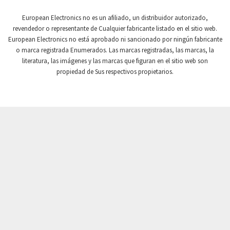
Crompton Controls
3,025
European Electronics no es un afiliado, un distribuidor autorizado,
revendedor o representante de Cualquier fabricante listado en el sitio web.
Crompton Instruments
3,457
European Electronics no está aprobado ni sancionado por ningún fabricante
o marca registrada Enumerados. Las marcas registradas, las marcas, la
Crouse Hinds
3,128
literatura, las imágenes y las marcas que figuran en el sitio web son
Crouzet
3,028
propiedad de Sus respectivos propietarios.
Crydom
4,607
Cutler Hammer
4,622
DEMAG
4,299
Daito
3,287
Danaher Controls
4,496
Danaher Motion
3,891
Danfoss
4,905
Datasensing
4,962