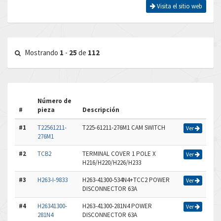
Visita el sitio web
Mostrando
1
-
25
de
112
Número de
#
pieza
Descripción
#1
T22561211-
T225-61211-276M1 CAM SWITCH
Ver
276M1
#2
TCB2
TERMINAL COVER 1 POLE X
Ver
H216/H220/H226/H233
#3
H263-I-9833
H263-41300-534N4+TCC2 POWER
Ver
DISCONNECTOR 63A
#4
H26341300-
H263-41300-281N4 POWER
Ver
281N4
DISCONNECTOR 63A