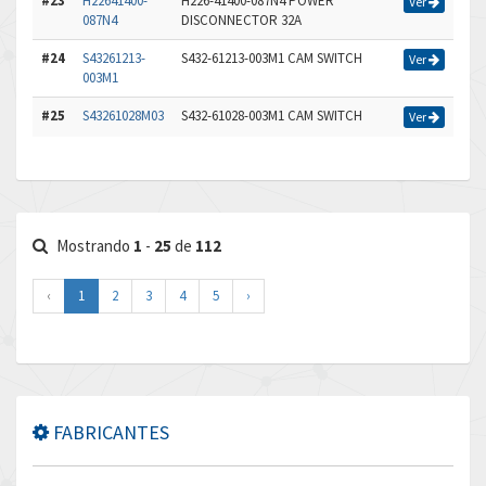
#23
H22641400-
H226-41400-087N4 POWER
Ver
087N4
DISCONNECTOR 32A
#24
S43261213-
S432-61213-003M1 CAM SWITCH
Ver
003M1
#25
S43261028M03
S432-61028-003M1 CAM SWITCH
Ver
Mostrando
1
-
25
de
112
‹
1
2
3
4
5
›
FABRICANTES