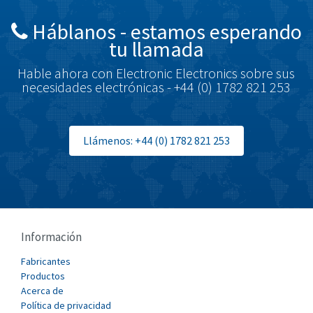
British Encoder
4,270
Háblanos - estamos esperando
Brodersen
3,635
tu llamada
Brook Crompton
4,823
Hable ahora con Electronic Electronics sobre sus
Brown Boveri
4,673
necesidades electrónicas - +44 (0) 1782 821 253
Broyce Control
3,938
Bti
4,065
Llámenos: +44 (0) 1782 821 253
Burgess
3,730
Burkert
3,071
Bussmann
3,514
Cablecraft
4,117
Información
Cabur
3,951
Fabricantes
Canalplast
Productos
4,857
Acerca de
Carlo Gavazzi
4,194
Política de privacidad