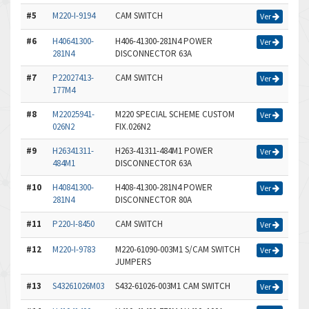
#5
M220-I-9194
CAM SWITCH
Ver
#6
H40641300-
H406-41300-281N4 POWER
Ver
281N4
DISCONNECTOR 63A
#7
P22027413-
CAM SWITCH
Ver
177M4
#8
M22025941-
M220 SPECIAL SCHEME CUSTOM
Ver
026N2
FIX.026N2
#9
H26341311-
H263-41311-484M1 POWER
Ver
484M1
DISCONNECTOR 63A
#10
H40841300-
H408-41300-281N4 POWER
Ver
281N4
DISCONNECTOR 80A
#11
P220-I-8450
CAM SWITCH
Ver
#12
M220-I-9783
M220-61090-003M1 S/CAM SWITCH
Ver
JUMPERS
#13
S43261026M03
S432-61026-003M1 CAM SWITCH
Ver