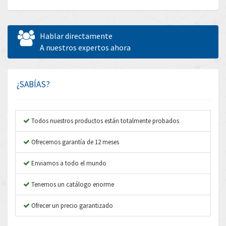
Allen Bradley
4,611
Allen West
4,298
Hablar directamente
Amperite
A nuestros expertos ahora
4,489
Amphenol
4,229
Amplicon Liveline
3,057
¿SABÍAS?
Anybus
4,895
Apex Dynamics
4,804
Todos nuestros productos están totalmente probados
Asco Numatics
3,442
Ofrecemos garantía de 12 meses
Atos
4,466
Enviamos a todo el mundo
Autonics
4,026
Tenemos un catálogo enorme
Aventics
3,137
B&R
Ofrecer un precio garantizado
3,961
Baco
4,252