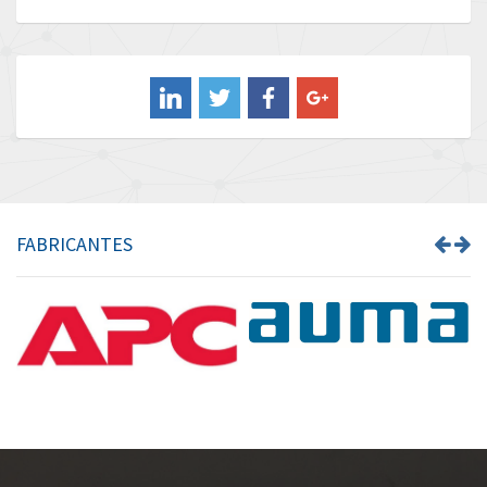
Baldor
4,736
Balluff
3,748
Banner
3,418
Barber Colman
3,075
Barksdale
3,316
Bartec
3,715
FABRICANTES
Bauer Gear Motor
3,195
Baumer
4,022
Baumuller
3,491
Bbc
4,408
Bd Sensors
3,443
Beckhoff
4,945