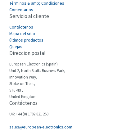
Términos & amp; Condiciones
Castell
4,115
Comentarios
Servicio al cliente
Cefco
4,596
Cegelec
Contáctenos
3,598
Mapa del sitio
Celduc
4,813
últimos productos
Quejas
Cello-lite
3,214
Direccion postal
Cherry
3,517
European Electronics (Spain)
Chessell
4,794
Unit 2, North Staffs Business Park,
Innovation Way,
Chint
3,838
Stoke-on-Trent,
ST6 4BF,
Chloride
3,462
United Kingdom
Contáctenos
Cincinnati Milacron
3,430
Citel
3,383
UK: +44 (0) 1782 821 253
Clem
3,206
sales@european-electronics.com
Cognex
4,117