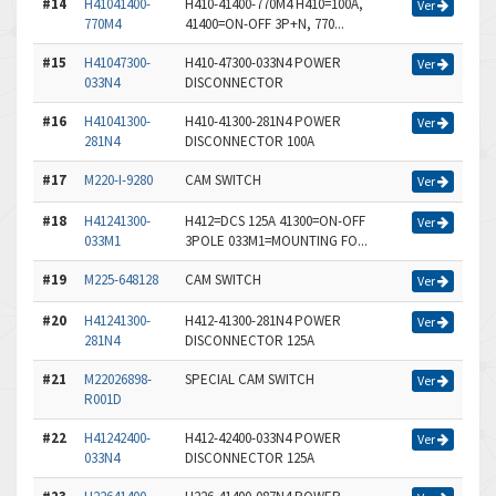
#14
H41041400-
H410-41400-770M4 H410=100A,
Ver
770M4
41400=ON-OFF 3P+N, 770...
#15
H41047300-
H410-47300-033N4 POWER
Ver
033N4
DISCONNECTOR
#16
H41041300-
H410-41300-281N4 POWER
Ver
281N4
DISCONNECTOR 100A
#17
M220-I-9280
CAM SWITCH
Ver
#18
H41241300-
H412=DCS 125A 41300=ON-OFF
Ver
033M1
3POLE 033M1=MOUNTING FO...
#19
M225-648128
CAM SWITCH
Ver
#20
H41241300-
H412-41300-281N4 POWER
Ver
281N4
DISCONNECTOR 125A
#21
M22026898-
SPECIAL CAM SWITCH
Ver
R001D
#22
H41242400-
H412-42400-033N4 POWER
Ver
033N4
DISCONNECTOR 125A