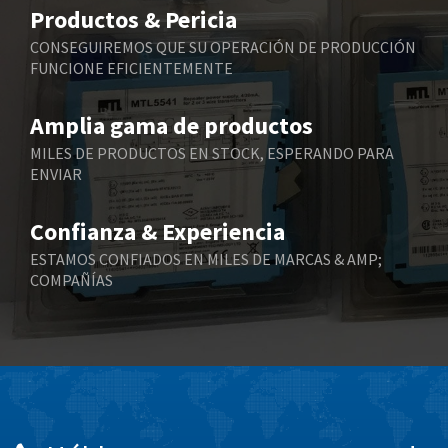
3,170
Productos & Pericia
Belling Lee
3,409
CONSEGUIREMOS QUE SU OPERACIÓN DE PRODUCCIÓN
FUNCIONE EFICIENTEMENTE
Bently Nevada
3,277
Benzlers
3,389
Amplia gama de productos
Berger Lahr
4,430
MILES DE PRODUCTOS EN STOCK, ESPERANDO PARA
ENVIAR
Bernstein
4,905
Bihl+Wiedemann
3,976
Confianza & Experiencia
Boneham & Turner
4,863
ESTAMOS CONFIADOS EN MILES DE MARCAS & AMP;
COMPAÑÍAS
Bonfiglioli
3,024
Bosch Rexroth
4,454
Bottero
4,024
Brady
3,488
British Encoder
3,428