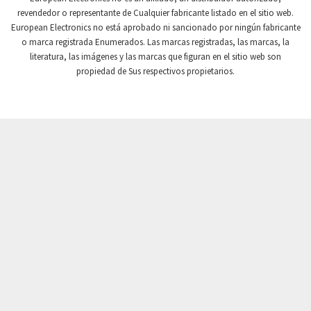
revendedor o representante de Cualquier fabricante listado en el sitio web.
Crompton Instruments
4,201
European Electronics no está aprobado ni sancionado por ningún fabricante
o marca registrada Enumerados. Las marcas registradas, las marcas, la
Crouse Hinds
3,453
literatura, las imágenes y las marcas que figuran en el sitio web son
Crouzet
3,792
propiedad de Sus respectivos propietarios.
Crydom
3,899
Cutler Hammer
4,329
DEMAG
3,905
Daito
3,777
Danaher Controls
4,789
Danaher Motion
3,647
Danfoss
4,861
Datasensing
4,836
Delta
4,925
Denison