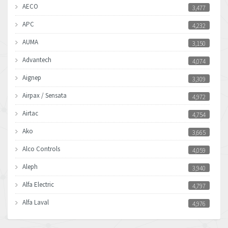
AECO
3,477
APC
4,232
AUMA
3,150
Advantech
4,074
Aignep
3,309
Airpax / Sensata
4,972
Airtac
4,754
Ako
3,665
Alco Controls
4,059
Aleph
3,940
Alfa Electric
4,797
Alfa Laval
4,976
Allen Bradley
4,390