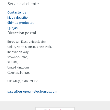
Servicio al cliente
Cefco
3,233
Cegelec
Contáctenos
4,001
Mapa del sitio
Celduc
3,917
últimos productos
Quejas
Cello-lite
3,080
Direccion postal
Cherry
4,437
European Electronics (Spain)
Chessell
4,903
Unit 2, North Staffs Business Park,
Innovation Way,
Chint
3,715
Stoke-on-Trent,
ST6 4BF,
Chloride
3,354
United Kingdom
Contáctenos
Cincinnati Milacron
3,736
Citel
4,459
UK: +44 (0) 1782 821 253
Clem
4,803
sales@european-electronics.com
Cognex
4,621
Comau
3,486