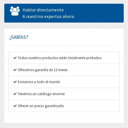
Allen West
4,730
Hablar directamente
Amperite
A nuestros expertos ahora
3,831
Amphenol
3,656
Amplicon Liveline
4,714
¿SABÍAS?
Anybus
4,445
Apex Dynamics
4,616
Todos nuestros productos están totalmente probados
Asco Numatics
4,798
Ofrecemos garantía de 12 meses
Atos
4,154
Enviamos a todo el mundo
Autonics
3,118
Tenemos un catálogo enorme
Aventics
4,341
B&R
Ofrecer un precio garantizado
4,591
Baco
3,212
Baldor
4,307