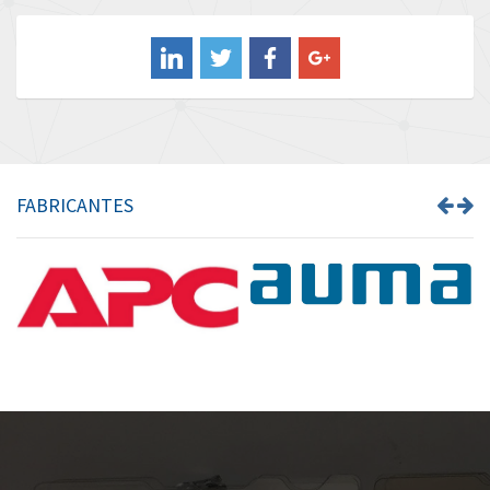
Balluff
3,337
Banner
4,580
Barber Colman
4,542
Barksdale
3,336
Bartec
3,461
FABRICANTES
Bauer Gear Motor
3,484
Baumer
4,361
Baumuller
4,892
Bbc
4,709
Bd Sensors
4,663
Beckhoff
3,589
Beijer Electronics
4,591
Belimo