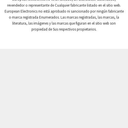
revendedor o representante de Cualquier fabricante listado en el sitio web.
Crompton Instruments
3,328
European Electronics no está aprobado ni sancionado por ningún fabricante
o marca registrada Enumerados. Las marcas registradas, las marcas, la
Crouse Hinds
4,478
literatura, las imágenes y las marcas que figuran en el sitio web son
Crouzet
3,117
propiedad de Sus respectivos propietarios.
Crydom
4,913
Cutler Hammer
3,797
DEMAG
4,659
Daito
3,543
Danaher Controls
3,346
Danaher Motion
3,944
Danfoss
3,018
Datasensing
3,060
Delta
3,300
Denison