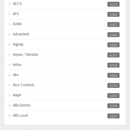
AECO
3,214
APC
3,306
AUMA
4,457
Advantech
3,445
Aignep
3,830
Airpax / Sensata
4,547
Airtac
4,519
Ako
3,084
Alco Controls
3,779
Aleph
3,693
Alfa Electric
4,359
Alfa Laval
3,832
Allen Bradley
4,659