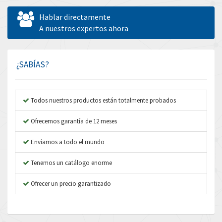
Allen West
3,482
Hablar directamente
Amperite
A nuestros expertos ahora
3,673
Amphenol
3,385
Amplicon Liveline
3,754
¿SABÍAS?
Anybus
4,779
Apex Dynamics
4,876
Todos nuestros productos están totalmente probados
Asco Numatics
4,322
Ofrecemos garantía de 12 meses
Atos
4,464
Enviamos a todo el mundo
Autonics
3,988
Tenemos un catálogo enorme
Aventics
3,940
B&R
Ofrecer un precio garantizado
4,962
Baco
3,864
Baldor
3,170