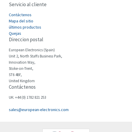
Servicio al cliente
Cefco
3,640
Cegelec
Contáctenos
3,552
Mapa del sitio
Celduc
3,328
últimos productos
Quejas
Cello-lite
3,340
Direccion postal
Cherry
3,576
European Electronics (Spain)
Chessell
4,804
Unit 2, North Staffs Business Park,
Innovation Way,
Chint
4,130
Stoke-on-Trent,
ST6 4BF,
Chloride
3,340
United Kingdom
Contáctenos
Cincinnati Milacron
3,246
Citel
4,472
UK: +44 (0) 1782 821 253
Clem
3,857
sales@european-electronics.com
Cognex
4,955
Comau
4,646