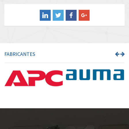
Balluff
3,068
Banner
4,302
Barber Colman
3,382
Barksdale
3,468
Bartec
3,073
FABRICANTES
Bauer Gear Motor
3,151
Baumer
4,963
Baumuller
4,637
Bbc
3,790
Bd Sensors
3,284
Beckhoff
4,544
Beijer Electronics
4,162
Belimo