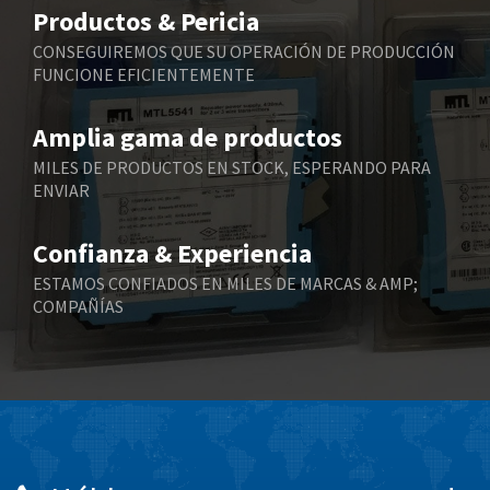
4,075
Productos & Pericia
Belling Lee
4,175
CONSEGUIREMOS QUE SU OPERACIÓN DE PRODUCCIÓN
FUNCIONE EFICIENTEMENTE
Bently Nevada
4,908
Benzlers
4,738
Amplia gama de productos
Berger Lahr
3,430
MILES DE PRODUCTOS EN STOCK, ESPERANDO PARA
ENVIAR
Bernstein
3,732
Bihl+Wiedemann
4,348
Confianza & Experiencia
Boneham & Turner
4,872
ESTAMOS CONFIADOS EN MILES DE MARCAS & AMP;
COMPAÑÍAS
Bonfiglioli
3,162
Bosch Rexroth
4,054
Bottero
4,703
Brady
3,128
British Encoder
4,134