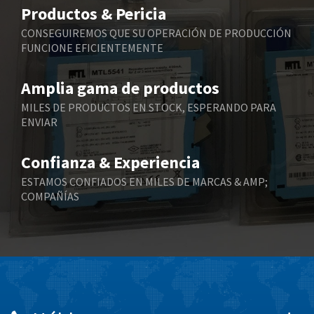
3,170
Productos & Pericia
Belling Lee
3,409
CONSEGUIREMOS QUE SU OPERACIÓN DE PRODUCCIÓN
FUNCIONE EFICIENTEMENTE
Bently Nevada
3,277
Benzlers
3,389
Amplia gama de productos
Berger Lahr
4,430
MILES DE PRODUCTOS EN STOCK, ESPERANDO PARA
ENVIAR
Bernstein
4,905
Bihl+Wiedemann
3,976
Confianza & Experiencia
Boneham & Turner
4,863
ESTAMOS CONFIADOS EN MILES DE MARCAS & AMP;
COMPAÑÍAS
Bonfiglioli
3,024
Bosch Rexroth
4,454
Bottero
4,024
Brady
3,488
British Encoder
3,428