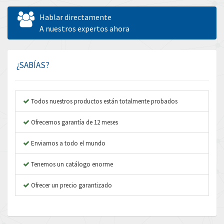
Allen West
4,730
Hablar directamente
Amperite
A nuestros expertos ahora
3,831
Amphenol
3,656
Amplicon Liveline
4,714
¿SABÍAS?
Anybus
4,445
Apex Dynamics
4,616
Todos nuestros productos están totalmente probados
Asco Numatics
4,798
Ofrecemos garantía de 12 meses
Atos
4,154
Enviamos a todo el mundo
Autonics
3,118
Tenemos un catálogo enorme
Aventics
4,341
B&R
Ofrecer un precio garantizado
4,591
Baco
3,212
Baldor
4,307