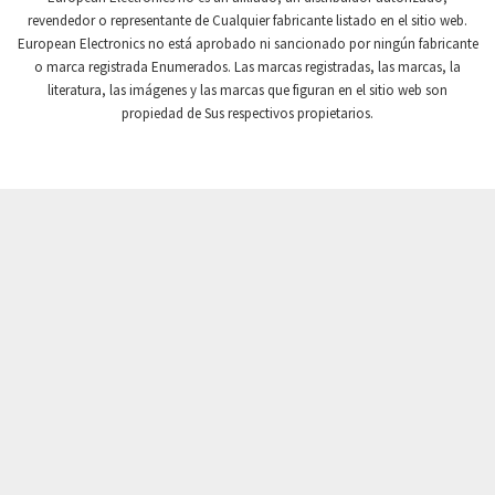
revendedor o representante de Cualquier fabricante listado en el sitio web.
Crompton Instruments
4,201
European Electronics no está aprobado ni sancionado por ningún fabricante
o marca registrada Enumerados. Las marcas registradas, las marcas, la
Crouse Hinds
3,453
literatura, las imágenes y las marcas que figuran en el sitio web son
Crouzet
3,792
propiedad de Sus respectivos propietarios.
Crydom
3,899
Cutler Hammer
4,329
DEMAG
3,905
Daito
3,777
Danaher Controls
4,789
Danaher Motion
3,647
Danfoss
4,861
Datasensing
4,836
Delta
4,925
Denison