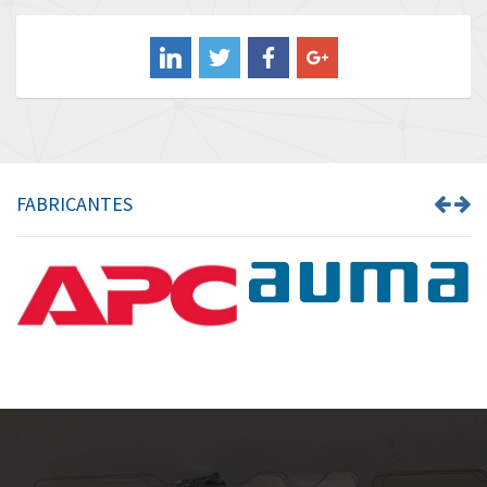
Balluff
3,337
Banner
4,580
Barber Colman
4,542
Barksdale
3,336
Bartec
3,461
FABRICANTES
Bauer Gear Motor
3,484
Baumer
4,361
Baumuller
4,892
Bbc
4,709
Bd Sensors
4,663
Beckhoff
3,589
Beijer Electronics
4,591
Belimo