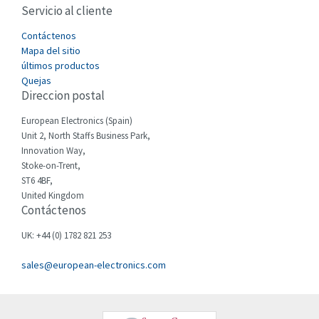
Servicio al cliente
Cefco
3,233
Cegelec
Contáctenos
4,001
Mapa del sitio
Celduc
3,917
últimos productos
Quejas
Cello-lite
3,080
Direccion postal
Cherry
4,437
European Electronics (Spain)
Chessell
4,903
Unit 2, North Staffs Business Park,
Innovation Way,
Chint
3,715
Stoke-on-Trent,
ST6 4BF,
Chloride
3,354
United Kingdom
Contáctenos
Cincinnati Milacron
3,736
Citel
4,459
UK: +44 (0) 1782 821 253
Clem
4,803
sales@european-electronics.com
Cognex
4,621
Comau
3,486