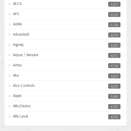
AECO
3,477
APC
4,232
AUMA
3,150
Advantech
4,074
Aignep
3,309
Airpax / Sensata
4,972
Airtac
4,754
Ako
3,665
Alco Controls
4,059
Aleph
3,940
Alfa Electric
4,797
Alfa Laval
4,976
Allen Bradley
4,390