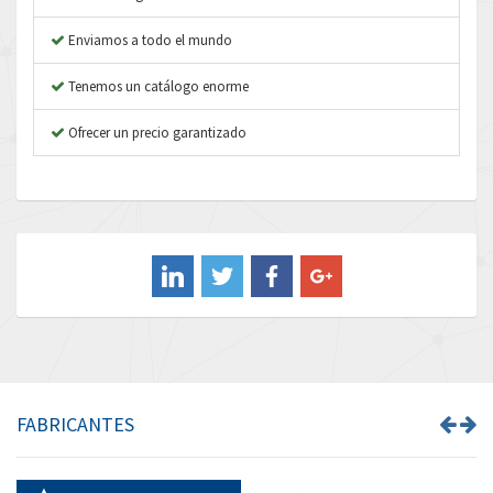
Atos
3,787
Enviamos a todo el mundo
Autonics
4,867
Tenemos un catálogo enorme
Aventics
4,925
B&R
Ofrecer un precio garantizado
4,023
Baco
4,581
Baldor
3,973
Balluff
3,885
Banner
3,583
Barber Colman
3,310
Barksdale
4,377
Bartec
3,231
FABRICANTES
Bauer Gear Motor
4,953
Baumer
4,933