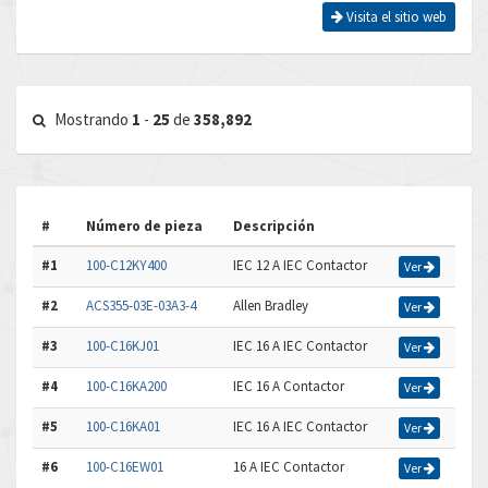
Visita el sitio web
Mostrando
1
-
25
de
358,892
#
Número de pieza
Descripción
#1
100-C12KY400
IEC 12 A IEC Contactor
Ver
#2
ACS355-03E-03A3-4
Allen Bradley
Ver
#3
100-C16KJ01
IEC 16 A IEC Contactor
Ver
#4
100-C16KA200
IEC 16 A Contactor
Ver
#5
100-C16KA01
IEC 16 A IEC Contactor
Ver
#6
100-C16EW01
16 A IEC Contactor
Ver