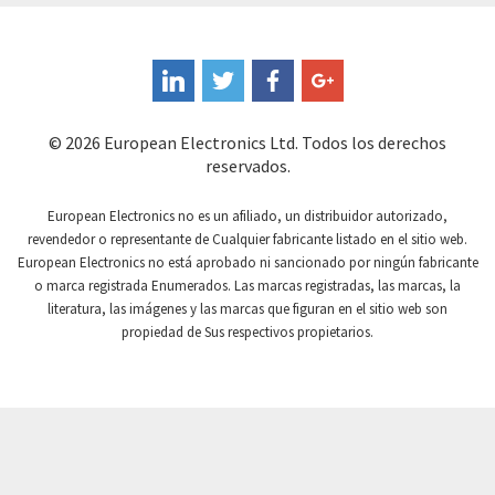
Coote
4,116
Coperion K-Tron
3,115
Coutant Electronics
4,461
Coutant Lambda
4,380
© 2026 European Electronics Ltd. Todos los derechos
reservados.
Craig And Derricott
3,049
Crompton Controls
3,372
European Electronics no es un afiliado, un distribuidor autorizado,
revendedor o representante de Cualquier fabricante listado en el sitio web.
Crompton Instruments
4,359
European Electronics no está aprobado ni sancionado por ningún fabricante
o marca registrada Enumerados. Las marcas registradas, las marcas, la
Crouse Hinds
3,834
literatura, las imágenes y las marcas que figuran en el sitio web son
Crouzet
4,706
propiedad de Sus respectivos propietarios.
Crydom
4,542
Cutler Hammer
3,694
DEMAG
3,207
Daito
4,754