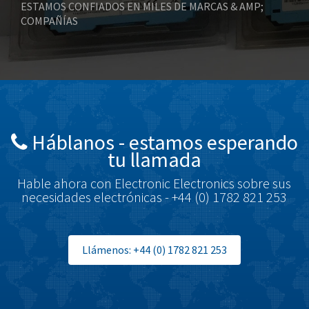
ESTAMOS CONFIADOS EN MILES DE MARCAS & AMP;
COMPAÑÍAS
Bonfiglioli
3,661
Bosch Rexroth
4,941
Bottero
4,421
Brady
3,771
British Encoder
3,664
Háblanos - estamos esperando
Brodersen
3,064
tu llamada
Brook Crompton
4,933
Hable ahora con Electronic Electronics sobre sus
Brown Boveri
4,932
necesidades electrónicas - +44 (0) 1782 821 253
Broyce Control
3,852
Bti
3,346
Llámenos: +44 (0) 1782 821 253
Burgess
3,914
Burkert
3,847