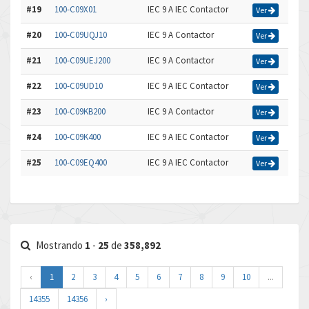
#19
100-C09X01
IEC 9 A IEC Contactor
Ver
#20
100-C09UQJ10
IEC 9 A Contactor
Ver
#21
100-C09UEJ200
IEC 9 A Contactor
Ver
#22
100-C09UD10
IEC 9 A IEC Contactor
Ver
#23
100-C09KB200
IEC 9 A Contactor
Ver
#24
100-C09K400
IEC 9 A IEC Contactor
Ver
#25
100-C09EQ400
IEC 9 A IEC Contactor
Ver
Mostrando
1
-
25
de
358,892
‹
1
2
3
4
5
6
7
8
9
10
...
14355
14356
›