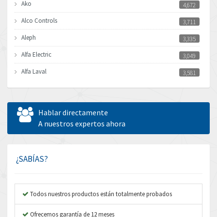
Ako
4,672
Alco Controls
3,711
Aleph
3,335
Alfa Electric
3,049
Alfa Laval
3,581
Allen Bradley
3,567
Allen West
3,183
Hablar directamente
Amperite
A nuestros expertos ahora
3,053
Amphenol
3,325
Amplicon Liveline
4,512
¿SABÍAS?
Anybus
3,666
Apex Dynamics
4,876
Todos nuestros productos están totalmente probados
Asco Numatics
3,497
Ofrecemos garantía de 12 meses