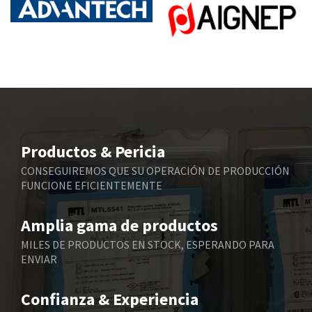
Baumuller
4,744
Bbc
3,964
Bd Sensors
3,287
Beckhoff
4,769
Beijer Electronics
4,425
Belimo
4,510
Productos & Pericia
Belling Lee
4,991
CONSEGUIREMOS QUE SU OPERACIÓN DE PRODUCCIÓN
FUNCIONE EFICIENTEMENTE
Bently Nevada
3,906
Benzlers
3,587
Amplia gama de productos
Berger Lahr
4,413
MILES DE PRODUCTOS EN STOCK, ESPERANDO PARA
ENVIAR
Bernstein
3,504
Bihl+Wiedemann
4,066
Confianza & Experiencia
Boneham & Turner
3,653