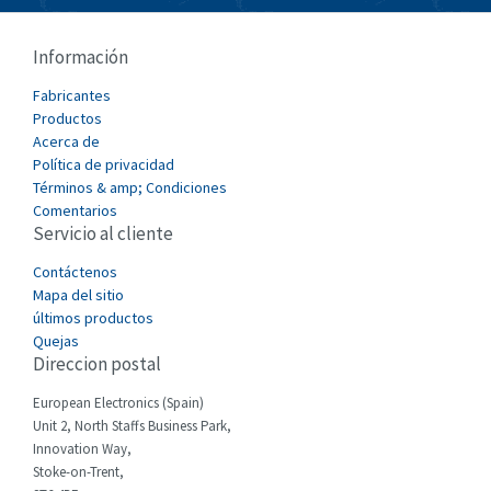
Bussmann
3,666
Cablecraft
4,813
Información
Cabur
3,109
Fabricantes
Canalplast
Productos
4,889
Acerca de
Carlo Gavazzi
4,934
Política de privacidad
Términos & amp; Condiciones
Castell
4,633
Comentarios
Servicio al cliente
Cefco
3,768
Cegelec
Contáctenos
4,941
Mapa del sitio
Celduc
4,253
últimos productos
Quejas
Cello-lite
4,331
Direccion postal
Cherry
3,480
European Electronics (Spain)
Chessell
3,193
Unit 2, North Staffs Business Park,
Innovation Way,
Chint
3,286
Stoke-on-Trent,