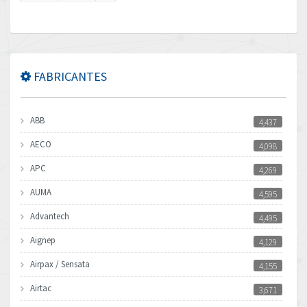
FABRICANTES
ABB
4,437
AECO
4,098
APC
4,269
AUMA
4,595
Advantech
4,495
Aignep
4,129
Airpax / Sensata
4,155
Airtac
3,671