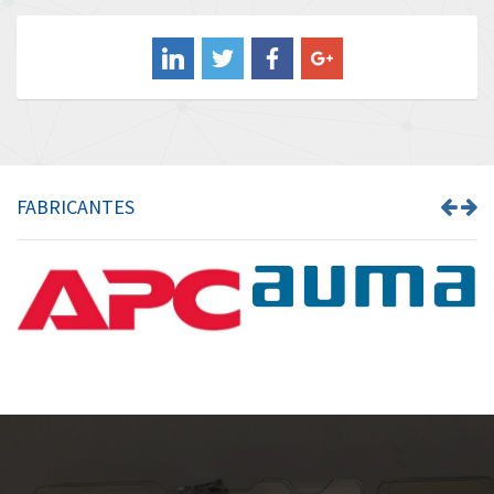
Balluff
3,748
Banner
3,418
Barber Colman
3,075
Barksdale
3,316
Bartec
3,715
FABRICANTES
Bauer Gear Motor
3,195
Baumer
4,022
Baumuller
3,491
Bbc
4,408
Bd Sensors
3,443
Beckhoff
4,945
Beijer Electronics
3,201
Belimo