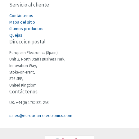
Servicio al cliente
Cefco
4,596
Cegelec
Contáctenos
3,598
Mapa del sitio
Celduc
4,813
últimos productos
Quejas
Cello-lite
3,214
Direccion postal
Cherry
3,517
European Electronics (Spain)
Chessell
4,794
Unit 2, North Staffs Business Park,
Innovation Way,
Chint
3,838
Stoke-on-Trent,
ST6 4BF,
Chloride
3,462
United Kingdom
Contáctenos
Cincinnati Milacron
3,430
Citel
3,383
UK: +44 (0) 1782 821 253
Clem
3,206
sales@european-electronics.com
Cognex
4,117
Comau
3,661