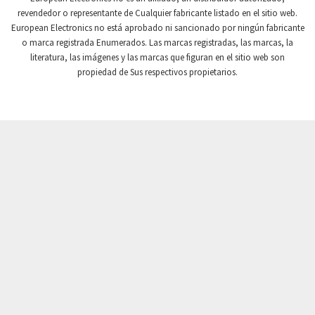
revendedor o representante de Cualquier fabricante listado en el sitio web.
Crompton Instruments
3,457
European Electronics no está aprobado ni sancionado por ningún fabricante
o marca registrada Enumerados. Las marcas registradas, las marcas, la
Crouse Hinds
3,128
literatura, las imágenes y las marcas que figuran en el sitio web son
Crouzet
3,028
propiedad de Sus respectivos propietarios.
Crydom
4,607
Cutler Hammer
4,622
DEMAG
4,299
Daito
3,287
Danaher Controls
4,496
Danaher Motion
3,891
Danfoss
4,905
Datasensing
4,962
Delta
3,670
Denison