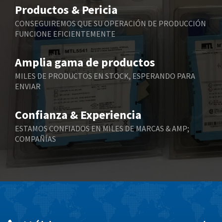
3,226
Productos & Pericia
Belling Lee
4,841
CONSEGUIREMOS QUE SU OPERACIÓN DE PRODUCCIÓN
FUNCIONE EFICIENTEMENTE
Bently Nevada
3,107
Benzlers
3,694
Amplia gama de productos
Berger Lahr
4,472
MILES DE PRODUCTOS EN STOCK, ESPERANDO PARA
ENVIAR
Bernstein
4,962
Bihl+Wiedemann
3,535
Confianza & Experiencia
Boneham & Turner
3,758
ESTAMOS CONFIADOS EN MILES DE MARCAS & AMP;
COMPAÑÍAS
Bonfiglioli
3,511
Bosch Rexroth
4,124
Bottero
4,243
Brady
4,149
British Encoder
4,270