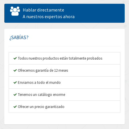
Allen West
4,298
Hablar directamente
Amperite
A nuestros expertos ahora
4,489
Amphenol
4,229
Amplicon Liveline
3,057
¿SABÍAS?
Anybus
4,895
Apex Dynamics
4,804
Todos nuestros productos están totalmente probados
Asco Numatics
3,442
Ofrecemos garantía de 12 meses
Atos
4,466
Enviamos a todo el mundo
Autonics
4,026
Tenemos un catálogo enorme
Aventics
3,137
B&R
Ofrecer un precio garantizado
3,961
Baco
4,252
Baldor
4,736