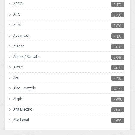
AECO
3,170
APC
3,402
AUMA
3,806
Advantech
4,133
Aignep
3,039
Airpax / Sensata
3,049
Airtac
4,086
Ako
3,402
Alco Controls
4,386
Aleph
4,658
Alfa Electric
4,048
Alfa Laval
4,699
Allen Bradley
4,611