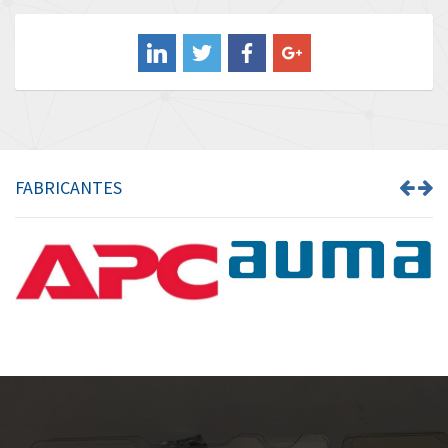
Balluff
3,337
Banner
4,580
Barber Colman
4,542
Barksdale
3,336
Bartec
3,461
FABRICANTES
Bauer Gear Motor
3,484
Baumer
4,361
Baumuller
4,892
Bbc
4,709
Bd Sensors
4,663
Beckhoff
3,589
Beijer Electronics
4,591
Belimo