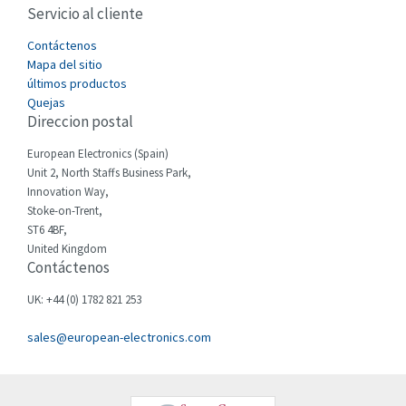
Servicio al cliente
Cefco
3,233
Cegelec
Contáctenos
4,001
Mapa del sitio
Celduc
3,917
últimos productos
Quejas
Cello-lite
3,080
Direccion postal
Cherry
4,437
European Electronics (Spain)
Chessell
4,903
Unit 2, North Staffs Business Park,
Innovation Way,
Chint
3,715
Stoke-on-Trent,
ST6 4BF,
Chloride
3,354
United Kingdom
Contáctenos
Cincinnati Milacron
3,736
Citel
4,459
UK: +44 (0) 1782 821 253
Clem
4,803
sales@european-electronics.com
Cognex
4,621
Comau
3,486