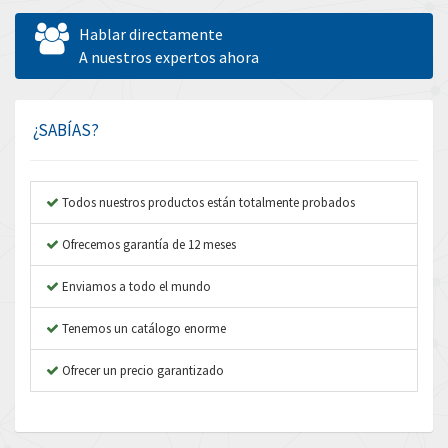
Allen West
4,730
Hablar directamente
Amperite
A nuestros expertos ahora
3,831
Amphenol
3,656
Amplicon Liveline
4,714
¿SABÍAS?
Anybus
4,445
Apex Dynamics
4,616
Todos nuestros productos están totalmente probados
Asco Numatics
4,798
Ofrecemos garantía de 12 meses
Atos
4,154
Enviamos a todo el mundo
Autonics
3,118
Tenemos un catálogo enorme
Aventics
4,341
B&R
Ofrecer un precio garantizado
4,591
Baco
3,212
Baldor
4,307