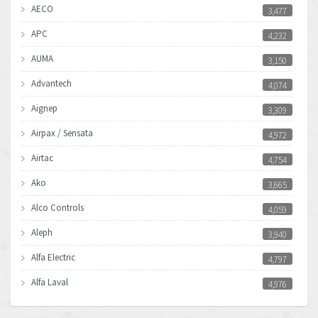
AECO
3,477
APC
4,232
AUMA
3,150
Advantech
4,074
Aignep
3,309
Airpax / Sensata
4,972
Airtac
4,754
Ako
3,665
Alco Controls
4,059
Aleph
3,940
Alfa Electric
4,797
Alfa Laval
4,976
Allen Bradley
4,390