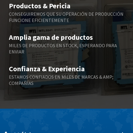
3,170
Productos & Pericia
Belling Lee
3,409
CONSEGUIREMOS QUE SU OPERACIÓN DE PRODUCCIÓN
FUNCIONE EFICIENTEMENTE
Bently Nevada
3,277
Benzlers
3,389
Amplia gama de productos
Berger Lahr
4,430
MILES DE PRODUCTOS EN STOCK, ESPERANDO PARA
ENVIAR
Bernstein
4,905
Bihl+Wiedemann
3,976
Confianza & Experiencia
Boneham & Turner
4,863
ESTAMOS CONFIADOS EN MILES DE MARCAS & AMP;
COMPAÑÍAS
Bonfiglioli
3,024
Bosch Rexroth
4,454
Bottero
4,024
Brady
3,488
British Encoder
3,428