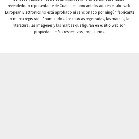
revendedor o representante de Cualquier fabricante listado en el sitio web.
Crompton Instruments
4,201
European Electronics no está aprobado ni sancionado por ningún fabricante
o marca registrada Enumerados. Las marcas registradas, las marcas, la
Crouse Hinds
3,453
literatura, las imágenes y las marcas que figuran en el sitio web son
Crouzet
3,792
propiedad de Sus respectivos propietarios.
Crydom
3,899
Cutler Hammer
4,329
DEMAG
3,905
Daito
3,777
Danaher Controls
4,789
Danaher Motion
3,647
Danfoss
4,861
Datasensing
4,836
Delta
4,925
Denison