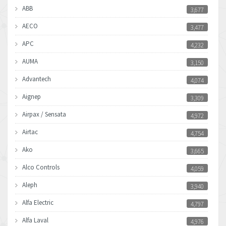
ABB
3,677
AECO
3,477
APC
4,232
AUMA
3,150
Advantech
4,074
Aignep
3,309
Airpax / Sensata
4,972
Airtac
4,754
Ako
3,665
Alco Controls
4,059
Aleph
3,940
Alfa Electric
4,797
Alfa Laval
4,976