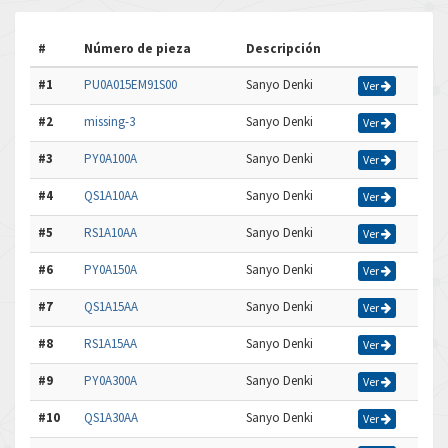
#
Número de pieza
Descripción
#1
PU0A015EM91S00
Sanyo Denki
Ver
#2
missing-3
Sanyo Denki
Ver
#3
PY0A100A
Sanyo Denki
Ver
#4
QS1A10AA
Sanyo Denki
Ver
#5
RS1A10AA
Sanyo Denki
Ver
#6
PY0A150A
Sanyo Denki
Ver
#7
QS1A15AA
Sanyo Denki
Ver
#8
RS1A15AA
Sanyo Denki
Ver
#9
PY0A300A
Sanyo Denki
Ver
#10
QS1A30AA
Sanyo Denki
Ver