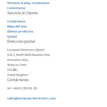
Términos & amp; Condiciones
Castell
4,505
Comentarios
Servicio al cliente
Cefco
3,233
Cegelec
Contáctenos
4,001
Mapa del sitio
Celduc
3,917
últimos productos
Quejas
Cello-lite
3,080
Direccion postal
Cherry
4,437
European Electronics (Spain)
Chessell
4,903
Unit 2, North Staffs Business Park,
Innovation Way,
Chint
3,715
Stoke-on-Trent,
ST6 4BF,
Chloride
3,354
United Kingdom
Contáctenos
Cincinnati Milacron
3,736
Citel
4,459
UK: +44 (0) 1782 821 253
Clem
4,803
sales@european-electronics.com
Cognex
4,621