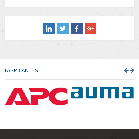
Baldor
4,307
Balluff
3,337
Banner
4,580
Barber Colman
4,542
Barksdale
3,336
Bartec
3,461
FABRICANTES
Bauer Gear Motor
3,484
Baumer
4,361
Baumuller
4,892
Bbc
4,709
Bd Sensors
4,663
Beckhoff
3,589