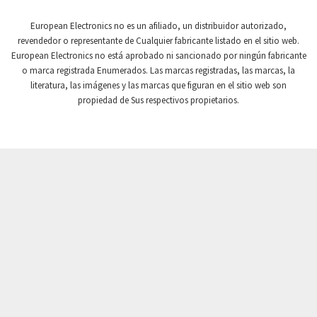
Crompton Controls
4,493
European Electronics no es un afiliado, un distribuidor autorizado,
revendedor o representante de Cualquier fabricante listado en el sitio web.
Crompton Instruments
4,201
European Electronics no está aprobado ni sancionado por ningún fabricante
o marca registrada Enumerados. Las marcas registradas, las marcas, la
Crouse Hinds
3,453
literatura, las imágenes y las marcas que figuran en el sitio web son
Crouzet
3,792
propiedad de Sus respectivos propietarios.
Crydom
3,899
Cutler Hammer
4,329
DEMAG
3,905
Daito
3,777
Danaher Controls
4,789
Danaher Motion
3,647
Danfoss
4,861
Datasensing
4,836