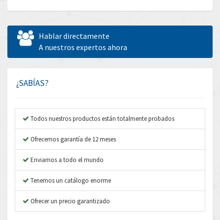
Allen Bradley
4,390
Allen West
4,730
Hablar directamente
Amperite
A nuestros expertos ahora
3,831
Amphenol
3,656
Amplicon Liveline
4,714
¿SABÍAS?
Anybus
4,445
Apex Dynamics
4,616
Todos nuestros productos están totalmente probados
Asco Numatics
4,798
Ofrecemos garantía de 12 meses
Atos
4,154
Enviamos a todo el mundo
Autonics
3,118
Tenemos un catálogo enorme
Aventics
4,341
B&R
Ofrecer un precio garantizado
4,591
Baco
3,212