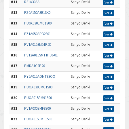
#11
RS1A30AA
Sanyo Denki
Ver
#12
PZ0A150ASB1SK0
Sanyo Denki
Ver
#13
PU0A030EMC1S00
Sanyo Denki
Ver
#14
PZ1A050APB2S01
Sanyo Denki
Ver
#15
PV1A015SM51P5D
Sanyo Denki
Ver
#16
PV12A015SMT1P50-01
Sanyo Denki
Ver
#17
PMDA1C9P20
Sanyo Denki
Ver
#18
PY2A015AOMT8SOO
Sanyo Denki
Ver
#19
PUOA030EMC1S00
Sanyo Denki
Ver
#20
PUOA015EM91S00
Sanyo Denki
Ver
#21
PV1A030EMF8S00
Sanyo Denki
Ver
#22
PUOA015EMT1S00
Sanyo Denki
Ver