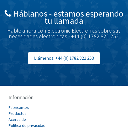
British Encoder
3,428
Háblanos - estamos esperando
Brodersen
3,791
tu llamada
Brook Crompton
3,196
Hable ahora con Electronic Electronics sobre sus
Brown Boveri
4,275
necesidades electrónicas - +44 (0) 1782 821 253
Broyce Control
3,685
Bti
3,001
Llámenos: +44 (0) 1782 821 253
Burgess
4,849
Burkert
4,754
Bussmann
3,769
Cablecraft
3,703
Información
Cabur
3,819
Fabricantes
Canalplast
Productos
3,607
Acerca de
Carlo Gavazzi
4,657
Política de privacidad