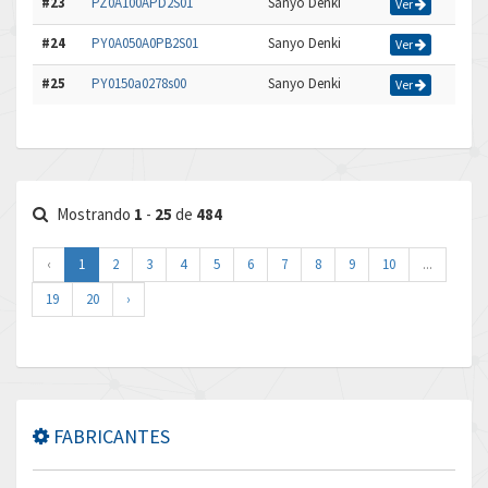
#23
PZ0A100APD2S01
Sanyo Denki
Ver
#24
PY0A050A0PB2S01
Sanyo Denki
Ver
#25
PY0150a0278s00
Sanyo Denki
Ver
Mostrando
1
-
25
de
484
‹
1
2
3
4
5
6
7
8
9
10
...
19
20
›
FABRICANTES