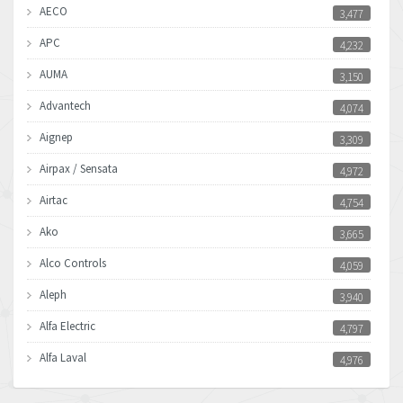
AECO
3,477
APC
4,232
AUMA
3,150
Advantech
4,074
Aignep
3,309
Airpax / Sensata
4,972
Airtac
4,754
Ako
3,665
Alco Controls
4,059
Aleph
3,940
Alfa Electric
4,797
Alfa Laval
4,976
Allen Bradley
4,390