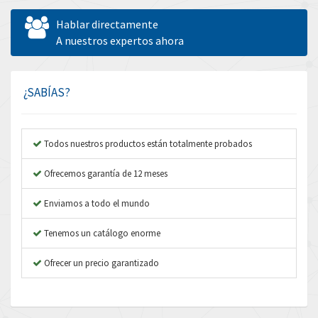
Allen West
4,730
Hablar directamente
Amperite
A nuestros expertos ahora
3,831
Amphenol
3,656
Amplicon Liveline
4,714
¿SABÍAS?
Anybus
4,445
Apex Dynamics
4,616
Todos nuestros productos están totalmente probados
Asco Numatics
4,798
Ofrecemos garantía de 12 meses
Atos
4,154
Enviamos a todo el mundo
Autonics
3,118
Tenemos un catálogo enorme
Aventics
4,341
B&R
Ofrecer un precio garantizado
4,591
Baco
3,212
Baldor
4,307