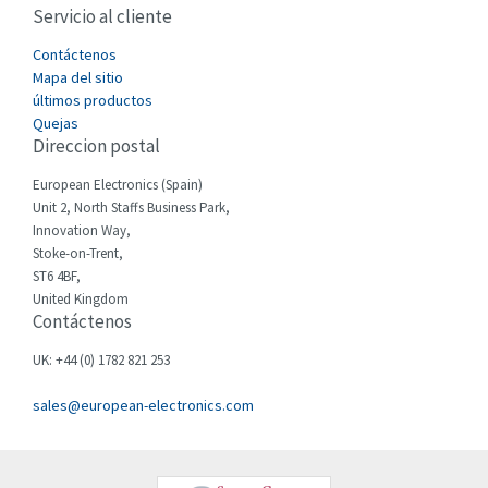
Servicio al cliente
Cefco
3,233
Cegelec
Contáctenos
4,001
Mapa del sitio
Celduc
3,917
últimos productos
Quejas
Cello-lite
3,080
Direccion postal
Cherry
4,437
European Electronics (Spain)
Chessell
4,903
Unit 2, North Staffs Business Park,
Innovation Way,
Chint
3,715
Stoke-on-Trent,
ST6 4BF,
Chloride
3,354
United Kingdom
Contáctenos
Cincinnati Milacron
3,736
Citel
4,459
UK: +44 (0) 1782 821 253
Clem
4,803
sales@european-electronics.com
Cognex
4,621
Comau
3,486