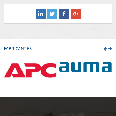
Balluff
3,337
Banner
4,580
Barber Colman
4,542
Barksdale
3,336
Bartec
3,461
FABRICANTES
Bauer Gear Motor
3,484
Baumer
4,361
Baumuller
4,892
Bbc
4,709
Bd Sensors
4,663
Beckhoff
3,589
Beijer Electronics
4,591
Belimo