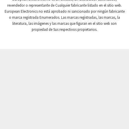
revendedor o representante de Cualquier fabricante listado en el sitio web.
Crompton Instruments
4,201
European Electronics no está aprobado ni sancionado por ningún fabricante
o marca registrada Enumerados. Las marcas registradas, las marcas, la
Crouse Hinds
3,453
literatura, las imágenes y las marcas que figuran en el sitio web son
Crouzet
3,792
propiedad de Sus respectivos propietarios.
Crydom
3,899
Cutler Hammer
4,329
DEMAG
3,905
Daito
3,777
Danaher Controls
4,789
Danaher Motion
3,647
Danfoss
4,861
Datasensing
4,836
Delta
4,925
Denison