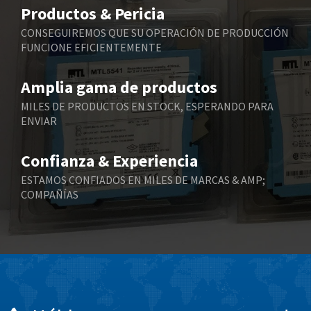
3,170
Productos & Pericia
Belling Lee
3,409
CONSEGUIREMOS QUE SU OPERACIÓN DE PRODUCCIÓN
FUNCIONE EFICIENTEMENTE
Bently Nevada
3,277
Benzlers
3,389
Amplia gama de productos
Berger Lahr
4,430
MILES DE PRODUCTOS EN STOCK, ESPERANDO PARA
ENVIAR
Bernstein
4,905
Bihl+Wiedemann
3,976
Confianza & Experiencia
Boneham & Turner
4,863
ESTAMOS CONFIADOS EN MILES DE MARCAS & AMP;
COMPAÑÍAS
Bonfiglioli
3,024
Bosch Rexroth
4,454
Bottero
4,024
Brady
3,488
British Encoder
3,428