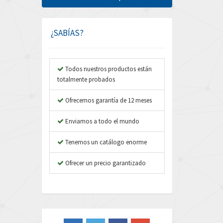
Amphenol
4,229
Amplicon Liveline
3,057
¿SABÍAS?
Anybus
4,895
Apex Dynamics
4,804
Todos nuestros productos están
totalmente probados
Asco Numatics
3,442
Atos
Ofrecemos garantía de 12 meses
4,466
Autonics
4,026
Enviamos a todo el mundo
Aventics
3,137
Tenemos un catálogo enorme
B&R
3,961
Ofrecer un precio garantizado
Baco
4,252
Baldor
4,736
Balluff
3,748
Banner