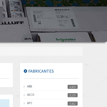
FABRICANTES
ABB
4,409
AECO
3,170
APC
3,402