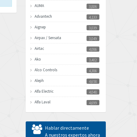
AUMA
3,806
Advantech
4,133
Aignep
3,039
Airpax / Sensata
3,049
Airtac
4,086
Ako
3,402
Alco Controls
4,386
Aleph
4,658
Alfa Electric
4,048
Alfa Laval
4,699
Allen Bradley
4,611
Allen West
4,298
Hablar directamente
Amperite
A nuestros expertos ahora
4,489