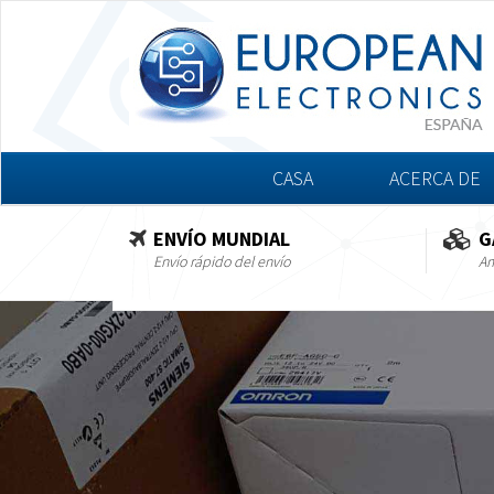
CASA
ACERCA DE
ENVÍO MUNDIAL
G
Envío rápido del envío
Am