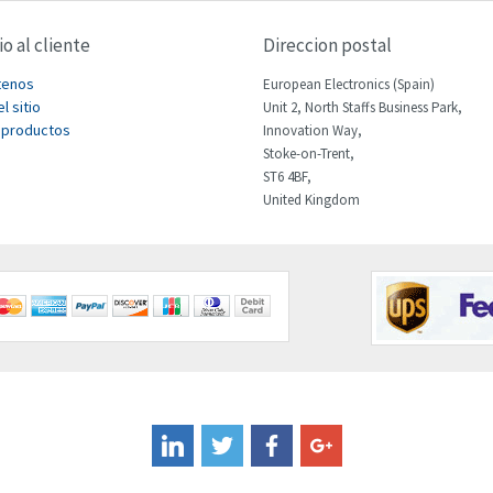
io al cliente
Direccion postal
tenos
European Electronics (Spain)
l sitio
Unit 2, North Staffs Business Park,
 productos
Innovation Way,
Stoke-on-Trent,
ST6 4BF,
United Kingdom