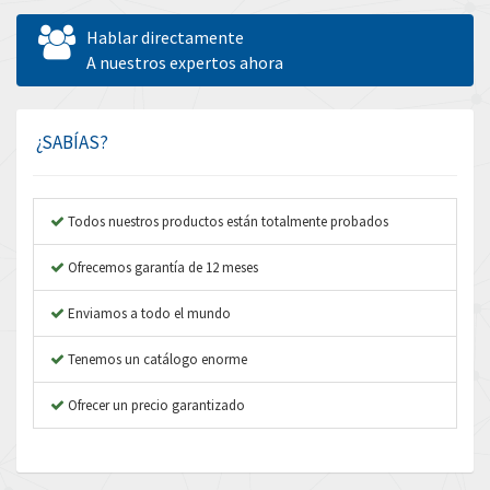
Allen West
3,204
Hablar directamente
Amperite
A nuestros expertos ahora
4,186
Amphenol
4,348
Amplicon Liveline
3,463
¿SABÍAS?
Anybus
4,314
Apex Dynamics
3,727
Todos nuestros productos están totalmente probados
Asco Numatics
3,046
Ofrecemos garantía de 12 meses
Atos
3,816
Enviamos a todo el mundo
Autonics
4,774
Tenemos un catálogo enorme
Aventics
3,557
B&R
Ofrecer un precio garantizado
4,492
Baco
3,237
Baldor
3,952