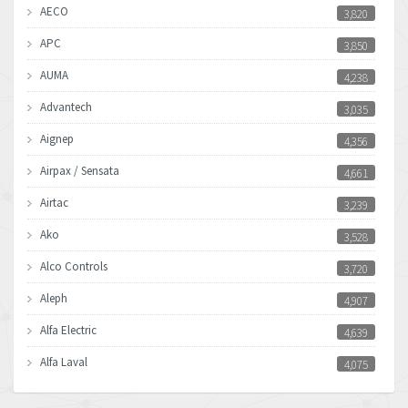
AECO
3,820
APC
3,850
AUMA
4,238
Advantech
3,035
Aignep
4,356
Airpax / Sensata
4,661
Airtac
3,239
Ako
3,528
Alco Controls
3,720
Aleph
4,907
Alfa Electric
4,639
Alfa Laval
4,075
Allen Bradley
3,050