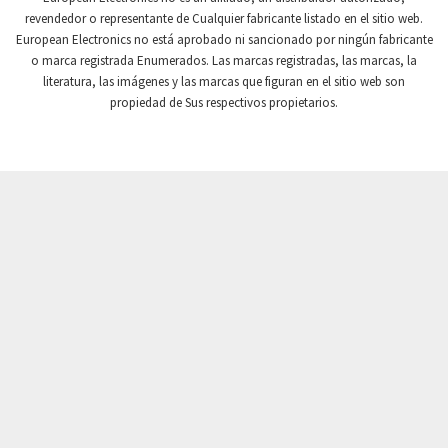
revendedor o representante de Cualquier fabricante listado en el sitio web.
Crompton Instruments
4,996
European Electronics no está aprobado ni sancionado por ningún fabricante
o marca registrada Enumerados. Las marcas registradas, las marcas, la
Crouse Hinds
3,760
literatura, las imágenes y las marcas que figuran en el sitio web son
Crouzet
3,227
propiedad de Sus respectivos propietarios.
Crydom
3,821
Cutler Hammer
3,493
DEMAG
4,564
Daito
4,095
Danaher Controls
3,587
Danaher Motion
4,277
Danfoss
3,778
Datasensing
3,809
Delta
4,741
Denison