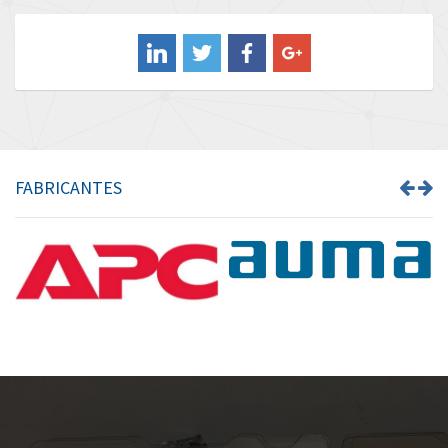
Balluff
4,043
Banner
3,976
Barber Colman
3,536
Barksdale
4,996
Bartec
3,036
FABRICANTES
Bauer Gear Motor
4,770
Baumer
4,623
Baumuller
3,180
Bbc
4,721
Bd Sensors
3,318
Beckhoff
3,484
Beijer Electronics
4,906
Belimo