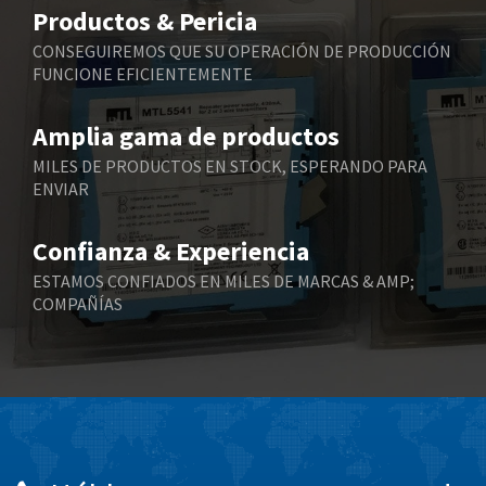
3,256
Productos & Pericia
Belling Lee
4,384
CONSEGUIREMOS QUE SU OPERACIÓN DE PRODUCCIÓN
FUNCIONE EFICIENTEMENTE
Bently Nevada
4,603
Benzlers
4,520
Amplia gama de productos
Berger Lahr
4,165
MILES DE PRODUCTOS EN STOCK, ESPERANDO PARA
ENVIAR
Bernstein
3,519
Bihl+Wiedemann
4,255
Confianza & Experiencia
Boneham & Turner
3,981
ESTAMOS CONFIADOS EN MILES DE MARCAS & AMP;
COMPAÑÍAS
Bonfiglioli
3,573
Bosch Rexroth
4,305
Bottero
4,539
Brady
4,615
British Encoder
3,964