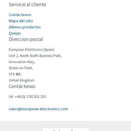
Servicio al cliente
Cefco
3,477
Cegelec
Contáctenos
3,893
Mapa del sitio
Celduc
4,485
últimos productos
Quejas
Cello-lite
3,070
Direccion postal
Cherry
3,326
European Electronics (Spain)
Chessell
4,526
Unit 2, North Staffs Business Park,
Innovation Way,
Chint
4,966
Stoke-on-Trent,
ST6 4BF,
Chloride
3,504
United Kingdom
Contáctenos
Cincinnati Milacron
4,015
Citel
3,367
UK: +44 (0) 1782 821 253
Clem
3,478
sales@european-electronics.com
Cognex
3,625
Comau
4,674