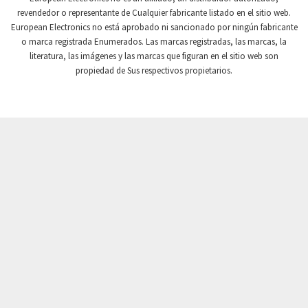
revendedor o representante de Cualquier fabricante listado en el sitio web.
Crompton Instruments
4,996
European Electronics no está aprobado ni sancionado por ningún fabricante
o marca registrada Enumerados. Las marcas registradas, las marcas, la
Crouse Hinds
3,760
literatura, las imágenes y las marcas que figuran en el sitio web son
Crouzet
3,227
propiedad de Sus respectivos propietarios.
Crydom
3,821
Cutler Hammer
3,493
DEMAG
4,564
Daito
4,095
Danaher Controls
3,587
Danaher Motion
4,277
Danfoss
3,778
Datasensing
3,809
Delta
4,741
Denison