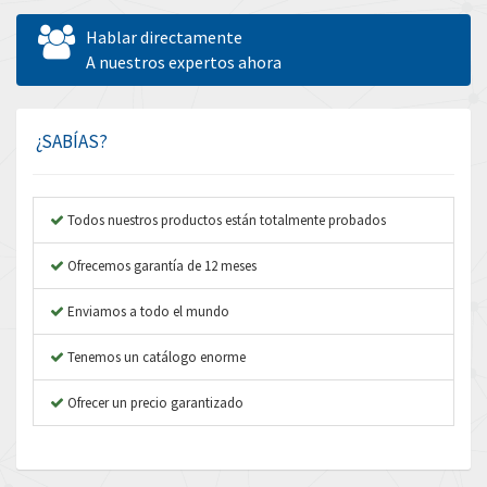
Allen West
3,204
Hablar directamente
Amperite
A nuestros expertos ahora
4,186
Amphenol
4,348
Amplicon Liveline
3,463
¿SABÍAS?
Anybus
4,314
Apex Dynamics
3,727
Todos nuestros productos están totalmente probados
Asco Numatics
3,046
Ofrecemos garantía de 12 meses
Atos
3,816
Enviamos a todo el mundo
Autonics
4,774
Tenemos un catálogo enorme
Aventics
3,557
B&R
Ofrecer un precio garantizado
4,492
Baco
3,237
Baldor
3,952