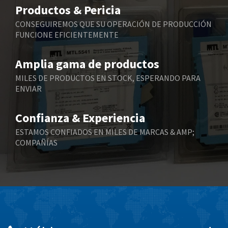
3,256
Productos & Pericia
Belling Lee
4,384
CONSEGUIREMOS QUE SU OPERACIÓN DE PRODUCCIÓN
FUNCIONE EFICIENTEMENTE
Bently Nevada
4,603
Benzlers
4,520
Amplia gama de productos
Berger Lahr
4,165
MILES DE PRODUCTOS EN STOCK, ESPERANDO PARA
ENVIAR
Bernstein
3,519
Bihl+Wiedemann
4,255
Confianza & Experiencia
Boneham & Turner
3,981
ESTAMOS CONFIADOS EN MILES DE MARCAS & AMP;
COMPAÑÍAS
Bonfiglioli
3,573
Bosch Rexroth
4,305
Bottero
4,539
Brady
4,615
British Encoder
3,964