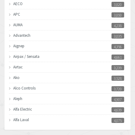
AECO
3,820
APC
3,850
AUMA
4,238
Advantech
3,035
Aignep
4,356
Airpax / Sensata
4,661
Airtac
3,239
Ako
3,528
Alco Controls
3,720
Aleph
4,907
Alfa Electric
4,639
Alfa Laval
4,075
Allen Bradley
3,050