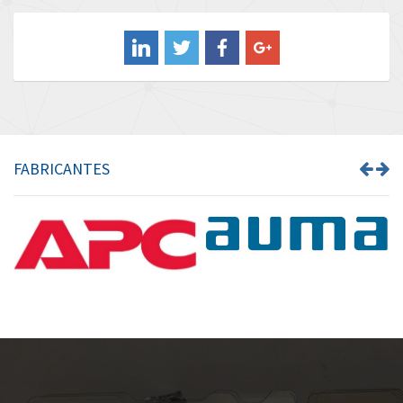
Balluff
4,043
Banner
3,976
Barber Colman
3,536
Barksdale
4,996
Bartec
3,036
FABRICANTES
Bauer Gear Motor
4,770
Baumer
4,623
Baumuller
3,180
Bbc
4,721
Bd Sensors
3,318
Beckhoff
3,484
Beijer Electronics
4,906
Belimo