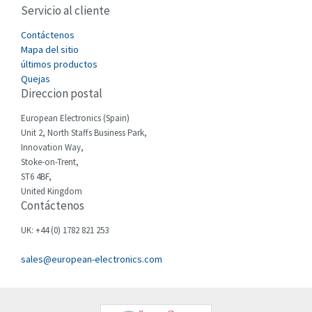
Servicio al cliente
Cefco
3,477
Cegelec
Contáctenos
3,893
Mapa del sitio
Celduc
4,485
últimos productos
Quejas
Cello-lite
3,070
Direccion postal
Cherry
3,326
European Electronics (Spain)
Chessell
4,526
Unit 2, North Staffs Business Park,
Innovation Way,
Chint
4,966
Stoke-on-Trent,
ST6 4BF,
Chloride
3,504
United Kingdom
Contáctenos
Cincinnati Milacron
4,015
Citel
3,367
UK: +44 (0) 1782 821 253
Clem
3,478
sales@european-electronics.com
Cognex
3,625
Comau
4,674