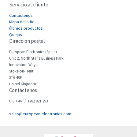
Servicio al cliente
Cefco
3,640
Cegelec
Contáctenos
3,552
Mapa del sitio
Celduc
3,328
últimos productos
Quejas
Cello-lite
3,340
Direccion postal
Cherry
3,576
European Electronics (Spain)
Chessell
4,804
Unit 2, North Staffs Business Park,
Innovation Way,
Chint
4,130
Stoke-on-Trent,
ST6 4BF,
Chloride
3,340
United Kingdom
Contáctenos
Cincinnati Milacron
3,246
Citel
4,472
UK: +44 (0) 1782 821 253
Clem
3,857
sales@european-electronics.com
Cognex
4,955
Comau
4,646