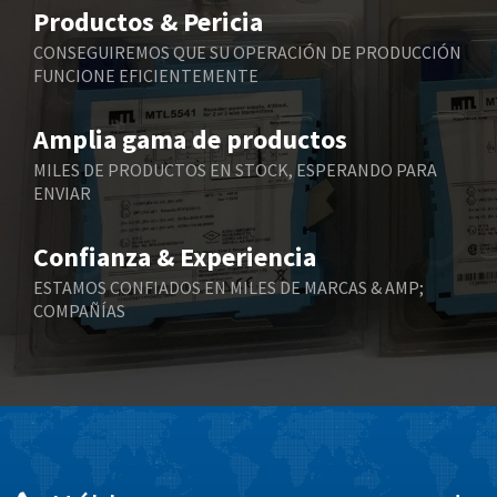
4,075
Productos & Pericia
Belling Lee
4,175
CONSEGUIREMOS QUE SU OPERACIÓN DE PRODUCCIÓN
FUNCIONE EFICIENTEMENTE
Bently Nevada
4,908
Benzlers
4,738
Amplia gama de productos
Berger Lahr
3,430
MILES DE PRODUCTOS EN STOCK, ESPERANDO PARA
ENVIAR
Bernstein
3,732
Bihl+Wiedemann
4,348
Confianza & Experiencia
Boneham & Turner
4,872
ESTAMOS CONFIADOS EN MILES DE MARCAS & AMP;
COMPAÑÍAS
Bonfiglioli
3,162
Bosch Rexroth
4,054
Bottero
4,703
Brady
3,128
British Encoder
4,134