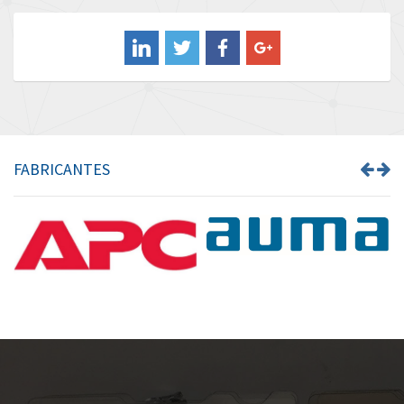
Balluff
3,068
Banner
4,302
Barber Colman
3,382
Barksdale
3,468
Bartec
3,073
FABRICANTES
Bauer Gear Motor
3,151
Baumer
4,963
Baumuller
4,637
Bbc
3,790
Bd Sensors
3,284
Beckhoff
4,544
Beijer Electronics
4,162
Belimo