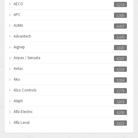
AECO
3,214
APC
3,306
AUMA
4,457
Advantech
3,445
Aignep
3,830
Airpax / Sensata
4,547
Airtac
4,519
Ako
3,084
Alco Controls
3,779
Aleph
3,693
Alfa Electric
4,359
Alfa Laval
3,832
Allen Bradley
4,659