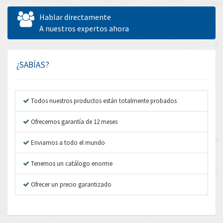
Allen West
3,482
Hablar directamente
Amperite
A nuestros expertos ahora
3,673
Amphenol
3,385
Amplicon Liveline
3,754
¿SABÍAS?
Anybus
4,779
Apex Dynamics
4,876
Todos nuestros productos están totalmente probados
Asco Numatics
4,322
Ofrecemos garantía de 12 meses
Atos
4,464
Enviamos a todo el mundo
Autonics
3,988
Tenemos un catálogo enorme
Aventics
3,940
B&R
Ofrecer un precio garantizado
4,962
Baco
3,864
Baldor
3,170