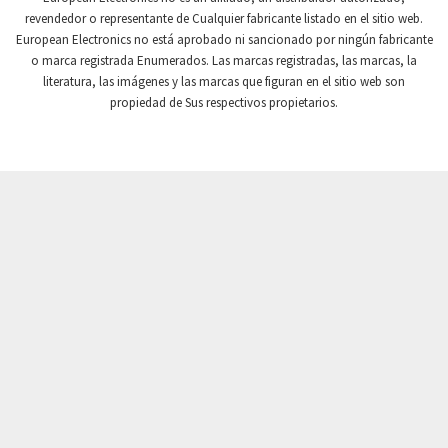
revendedor o representante de Cualquier fabricante listado en el sitio web.
Crompton Instruments
3,328
European Electronics no está aprobado ni sancionado por ningún fabricante
o marca registrada Enumerados. Las marcas registradas, las marcas, la
Crouse Hinds
4,478
literatura, las imágenes y las marcas que figuran en el sitio web son
Crouzet
3,117
propiedad de Sus respectivos propietarios.
Crydom
4,913
Cutler Hammer
3,797
DEMAG
4,659
Daito
3,543
Danaher Controls
3,346
Danaher Motion
3,944
Danfoss
3,018
Datasensing
3,060
Delta
3,300
Denison